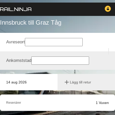
Innsbruck till Graz Tåg
Avreseort
Ankomststad
14 aug 2026
Lägg till retur
1
Vuxen
Resenärer