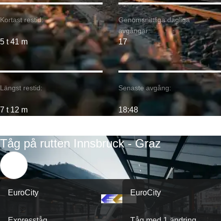
Kortast restid:
Genomsnittliga dagliga
avgångar:
5 t 41 m
17
Längst restid:
Senaste avgång:
7 t 12 m
18:48
Tåg på rutten Innsbruck - Graz
EuroCity
EuroCity
Expresståg
Tåg med 1 ändring