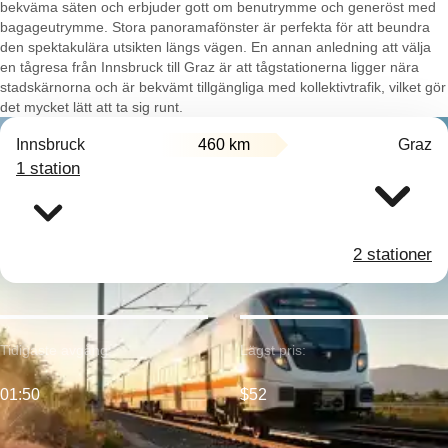
bekväma säten och erbjuder gott om benutrymme och generöst med
bagageutrymme. Stora panoramafönster är perfekta för att beundra
den spektakulära utsikten längs vägen. En annan anledning att välja
en tågresa från Innsbruck till Graz är att tågstationerna ligger nära
stadskärnorna och är bekvämt tillgängliga med kollektivtrafik, vilket gör
det mycket lätt att ta sig runt.
Innsbruck
460 km
Graz
1 station
2 stationer
Tidigaste avgång:
Lägst pris:
01:50
$52