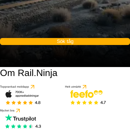
Sök tåg
Om Rail.Ninja
Topprankad mobilapp
Helt utmärkt
Mycket bra