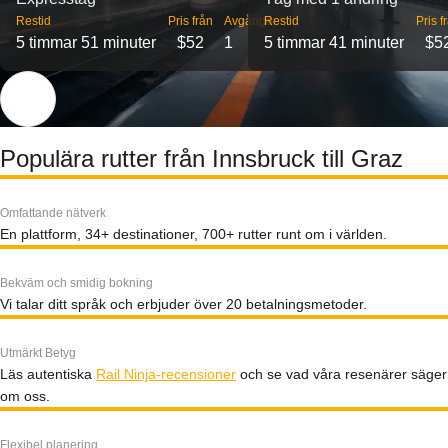
Restid
Pris från
Avgångar
Restid
Pris f
5 timmar 51 minuter
$52
1
5 timmar 41 minuter
$5
Populära rutter från Innsbruck till Graz
Omfattande nätverk
En plattform, 34+ destinationer, 700+ rutter runt om i världen.
Bekväm och smidig bokning
Vi talar ditt språk och erbjuder över 20 betalningsmetoder.
Utmärkt Betyg
Läs autentiska
Rail Ninja-recensioner
och se vad våra resenärer säger
om oss.
Flexibel planering