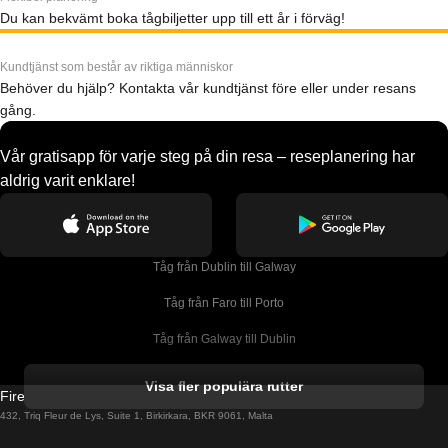
Du kan bekvämt boka tågbiljetter upp till ett år i förväg!
Kundtjänst som består av riktiga människor
Behöver du hjälp? Kontakta vår kundtjänst före eller under resans
gång.
Vår gratisapp för varje steg på din resa – reseplanering har
aldrig varit enklare!
Tåg från Dublin till Galway
Tåg från Faro till Porto
Tåg från Galway till Dublin
Tåg från Gyeongju till Seoul 
Visa fler populära rutter
Firebird GT Limited (OC 1451)
Tåg från Porto till Faro
432, Triq Fleur de Lys, Suite 1, Birkirkara, BKR 9061, Malta
Tåg från Alicante till Madrid