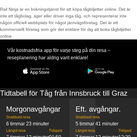
Rail Ninja är en bokningstjänst för att köpa tågbiljetter online. Det är
inte ett tågbolag, äger eller driver inga tåg, och representerar inte
någon officiell webbplats för något järnvägsföretag. Det är ett
kommersiellt företag som gör det enklare för dig att boka tågbiljetter
online.
Vår kostnadsfria app för varje steg på din resa –
reseplanering har aldrig varit enklare!
Tidtabell för Tåg från Innsbruck till Graz
Morgonavgångar
Eft. avgångar.
Snabbast resa
Snabbast resa
6 timmar 23 minuter
5 timmar 41 minuter
Längst resa
Tidigast
Längst resa
Tidigast