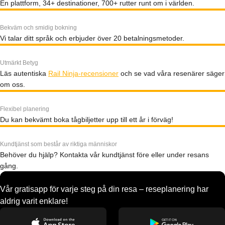
En plattform, 34+ destinationer, 700+ rutter runt om i världen.
Bekväm och smidig bokning
Vi talar ditt språk och erbjuder över 20 betalningsmetoder.
Utmärkt Betyg
Läs autentiska
Rail Ninja-recensioner
och se vad våra resenärer säger
om oss.
Flexibel planering
Du kan bekvämt boka tågbiljetter upp till ett år i förväg!
Kundtjänst som består av riktiga människor
Behöver du hjälp? Kontakta vår kundtjänst före eller under resans
gång.
Vår gratisapp för varje steg på din resa – reseplanering har
aldrig varit enklare!