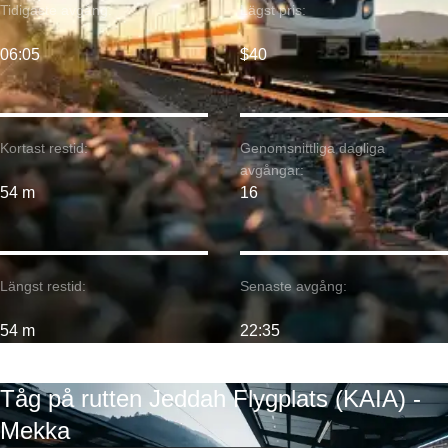
Tidigaste avgång:
Lägst pris:
06:05
$40
Kortast restid:
Genomsnittliga dagliga
avgångar:
54 m
16
Längst restid:
Senaste avgång:
54 m
22:35
Tåg på rutten Jeddah Flygplats (KAIA) -
Mekka