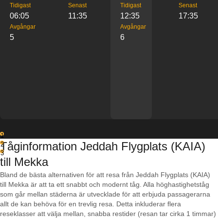
Tidigast
Senast
Tidigast
Senast
06:05
11:35
12:35
17:35
Avgångar
Avgångar
5
6
1
Tåginformation Jeddah Flygplats (KAIA)
2
3
till Mekka
Bland de bästa alternativen för att resa från Jeddah Flygplats (KAIA)
till Mekka är att ta ett snabbt och modernt tåg. Alla höghastighetståg
som går mellan städerna är utvecklade för att erbjuda passagerarna
allt de kan behöva för en trevlig resa. Detta inkluderar flera
reseklasser att välja mellan, snabba restider (resan tar cirka 1 timmar)