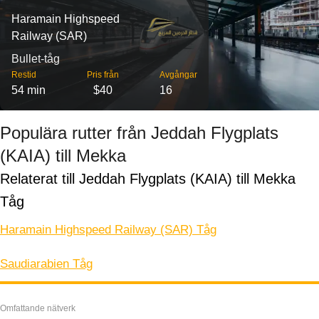
Haramain Highspeed
Railway (SAR)
Bullet-tåg
Restid
Pris från
Avgångar
54 min
$40
16
Populära rutter från Jeddah Flygplats
(KAIA) till Mekka
Relaterat till Jeddah Flygplats (KAIA) till Mekka 
Tåg
Haramain Highspeed Railway (SAR) Tåg
Saudiarabien Tåg
Omfattande nätverk