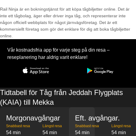
Rail Ninja är en bokningstjänst för att köpa tågbiljetter online. Det är
inte ett tågbolag, äger eller driver inga tåg, och representerar inte
någon officiell webbplats för något järnvägsföretag. Det är ett
kommersiellt företag som gör det enklare för dig att boka tågbiljetter
online.
Vår kostnadsfria app för varje steg på din resa –
reseplanering har aldrig varit enklare!
Tidtabell för Tåg från Jeddah Flygplats
(KAIA) till Mekka
Morgonavgångar
Eft. avgångar.
Snabbast resa
Längst resa
Snabbast resa
Längst resa
54 min
54 min
54 min
54 min