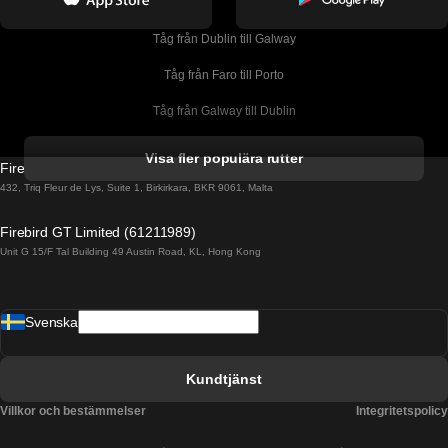
Tåg från Dublin till Galway
Tåg från Faro till Porto
Tåg från Galway till Dublin
Tåg från Gyeongju till Seoul 
Visa fler populära rutter
Firebird GT Limited (OC 1451)
Tåg från Porto till Faro
432, Triq Fleur de Lys, Suite 1, Birkirkara, BKR 9061, Malta
Tåg från Alicante till Madrid
Firebird GT Limited (61211989)
Unit G 15/F Tal Building 49 Austin Road, KL, Hong Kong
Tåg från Barcelona till Madrid
Tåg från Barcelona till Malaga
Svenska
Tåg från Barcelona till Sevilla
Tåg från Barcelona till Valencia
Kundtjänst
Tåg från Belfast till Dublin
Villkor och bestämmelser
Integritetspolicy
Tåg från Berlin till Prag