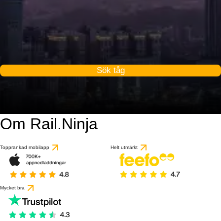
Sök tåg
Om Rail.Ninja
Topprankad mobilapp
Helt utmärkt
Mycket bra