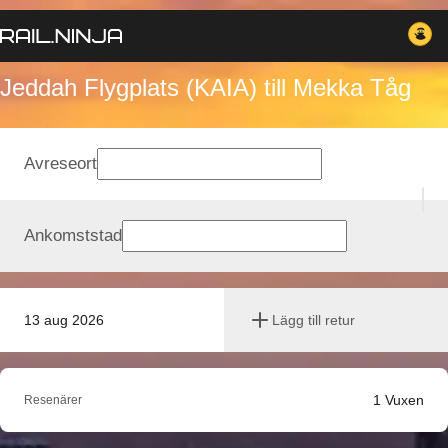
Jeddah Flygplats (KAIA) till Mekka Tåg
Avreseort
Ankomststad
13 aug 2026
Lägg till retur
1
Vuxen
Resenärer