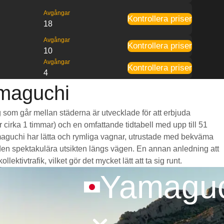
Avgångar
Kontrollera priser
18
Avgångar
Kontrollera priser
10
Avgångar
Kontrollera priser
4
amaguchi
åg som går mellan städerna är utvecklade för att erbjuda
r cirka 1 timmar) och en omfattande tidtabell med upp till 51
amaguchi har lätta och rymliga vagnar, utrustade med bekväma
en spektakulära utsikten längs vägen. En annan anledning att
ktivtrafik, vilket gör det mycket lätt att ta sig runt.
Yamaguc