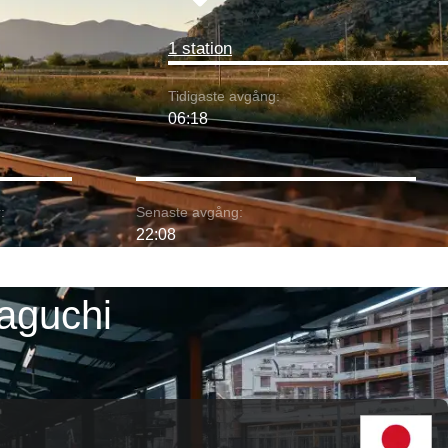
1 station
Tidigaste avgång:
06:18
:
Senaste avgång:
22:08
aguchi