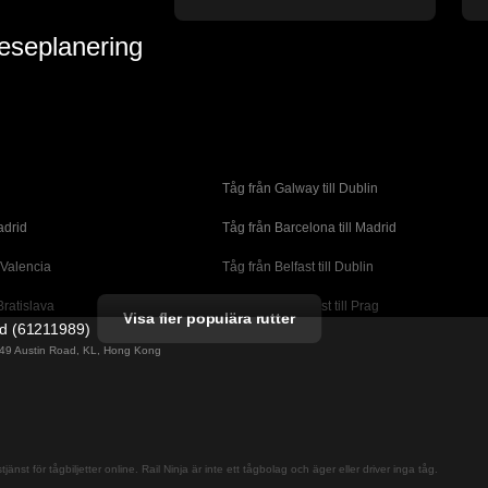
reseplanering
Tåg från Galway till Dublin
adrid
Tåg från Barcelona till Madrid
 Valencia
Tåg från Belfast till Dublin
Bratislava
Tåg från Budapest till Prag
Visa fler populära rutter
ed (61211989)
orto
Tåg från Cork till Dublin
g 49 Austin Road, KL, Hong Kong
l London
Tåg från Faro till Lissabon
ssabon
Tåg från Lissabon till Albufeira
 Lagos
Tåg från Lissabon till Madrid
jänst för tågbiljetter online. Rail Ninja är inte ett tågbolag och äger eller driver inga tåg.