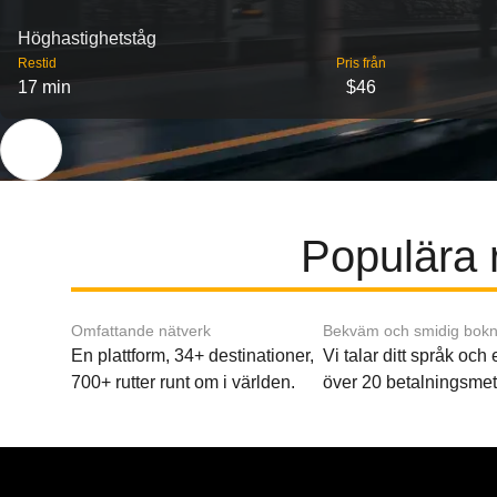
Höghastighetståg
Restid
Pris från
17 min
$46
Populära r
Omfattande nätverk
Bekväm och smidig bokn
En plattform, 34+ destinationer,
Vi talar ditt språk och
700+ rutter runt om i världen.
över 20 betalningsmet