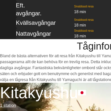
Eft.
Snabbast resa
18 min
avgångar.
Snabbast resa
Kvällsavgångar
18 min
Snabbast resa
Nattavgångar
18 min
Tåginfo
Bland de bästa alternativen för att resa från Kitakyushu till Ya
passagerarna allt de kan behöva för en trevlig resa. Detta inklud
dagliga avgångar. Fantastiska bekvämligheter ombord står också
säten och erbjuder gott om benutrymme och generöst med bagag
välja en tågresa från Kitakyushu till Yamaguchi är att tågstatione
Kitakyushu
1 station