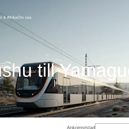
n & Afrika
Om oss
ushu till Yamagu
Ankomststad