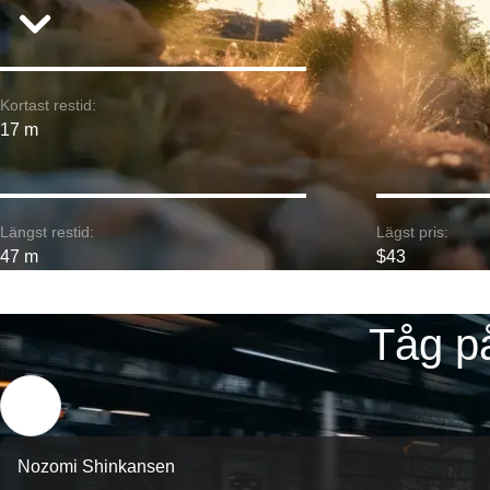
Kortast restid:
17 m
Längst restid:
Lägst pris:
47 m
$43
Tåg p
Nozomi Shinkansen