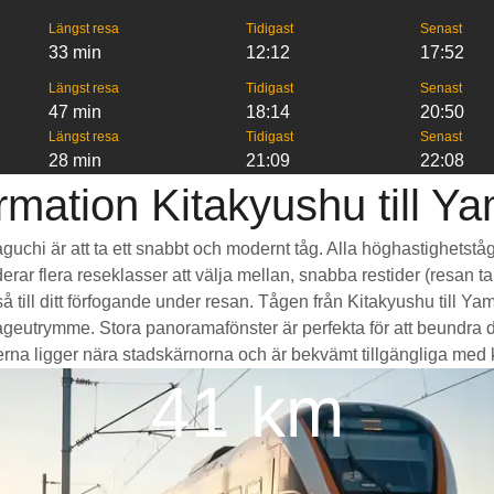
Längst resa
Tidigast
Senast
33 min
12:12
17:52
Längst resa
Tidigast
Senast
47 min
18:14
20:50
Längst resa
Tidigast
Senast
28 min
21:09
22:08
rmation Kitakyushu till Y
maguchi är att ta ett snabbt och modernt tåg. Alla höghastighetst
erar flera reseklasser att välja mellan, snabba restider (resan ta
 till ditt förfogande under resan. Tågen från Kitakyushu till Y
eutrymme. Stora panoramafönster är perfekta för att beundra d
rna ligger nära stadskärnorna och är bekvämt tillgängliga med kolle
41 km