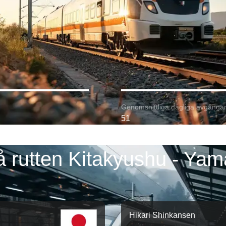
Genomsnittliga dagliga avgångar
51
å rutten Kitakyushu - Yam
Hikari Shinkansen