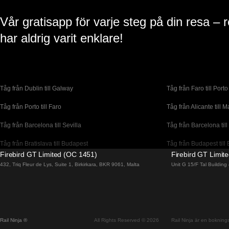
Vår gratisapp för varje steg på din resa – 
har aldrig varit enklare!
Tåg från Dublin till Galway
Tåg från Faro till Porto
Tåg från Porto till Faro
Tåg från Alicante till M
Tåg från Barcelona till Sevilla
Tåg från Barcelona till
Tåg från Bratislava till Budapest
Tåg från Budapest till 
Firebird GT Limited (OC 1451)
Firebird GT Limit
Tåg från Coimbra till Lissabon
Tåg från Coimbra till P
432, Triq Fleur de Lys, Suite 1, Birkirkara, BKR 9061, Malta
Unit G 15/F Tal Buildin
Tåg från Dublin till Cork
Tåg från Edinburgh til
Tåg från Florens till Venedig
Tåg från Lagos till Li
Tåg från Lissabon till Faro
Tåg från Lissabon till
Rail Ninja ®
All Rights Reserved © 2026
Rail Ninja är en bokningst