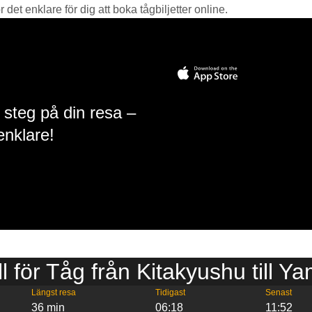
det enklare för dig att boka tågbiljetter online.
 steg på din resa –
enklare!
ll för Tåg från Kitakyushu till Y
Längst resa
Tidigast
Senast
36 min
06:18
11:52