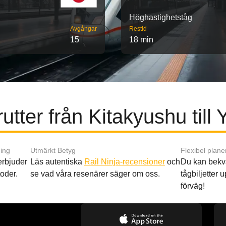
Höghastighetståg
Avgångar
Restid
15
18 min
utter från Kitakyushu til
ing
Utmärkt Betyg
Flexibel plane
 erbjuder
Läs autentiska
Rail Ninja-recensioner
och
Du kan bekv
oder.
se vad våra resenärer säger om oss.
tågbiljetter up
förväg!