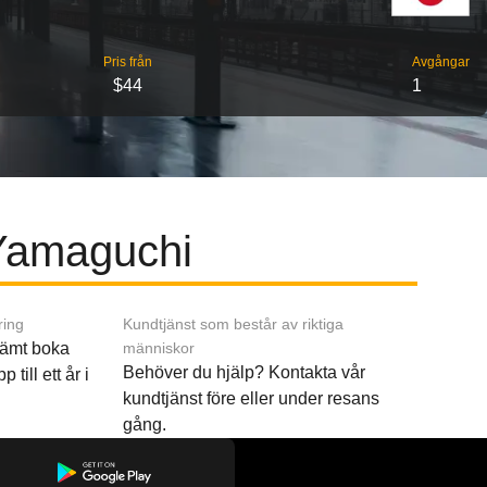
Pris från
Avgångar
$44
1
l Yamaguchi
ring
Kundtjänst som består av riktiga
ämt boka
människor
Behöver du hjälp? Kontakta vår
p till ett år i
kundtjänst före eller under resans
gång.