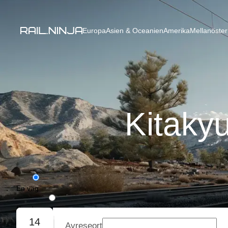
Europa
Asien & Oceanien
Amerika
Mellanöster
Kitaky
En väg
Rundresa
14
Avreseort