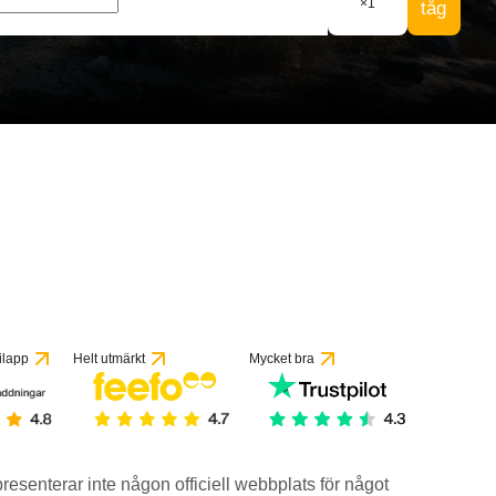
×
1
tåg
ilapp
Helt utmärkt
Mycket bra
epresenterar inte någon officiell webbplats för något