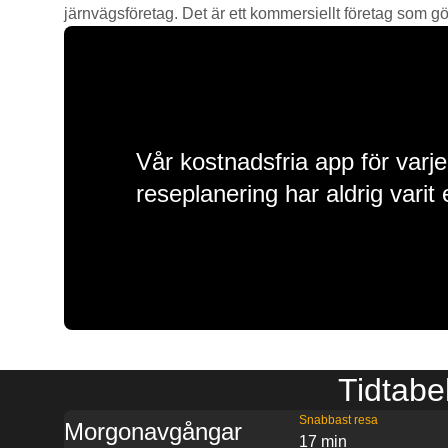
järnvägsföretag. Det är ett kommersiellt företag som gör 
Vår kostnadsfria app för varje
reseplanering har aldrig varit 
Tidtabe
Snabbast resa
Morgonavgångar
17 min