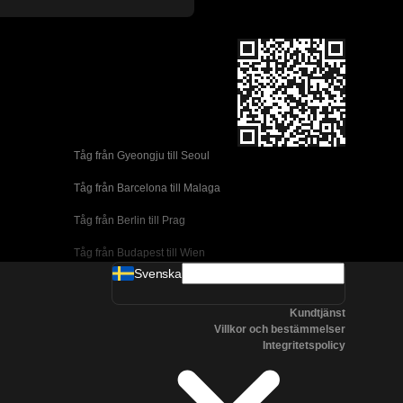
Tåg från Gyeongju till Seoul 
Tåg från Barcelona till Malaga
Tåg från Berlin till Prag
Tåg från Budapest till Wien
Svenska
Tåg från Dublin till Belfast
Kundtjänst
Tåg från Florens till Rom
Villkor och bestämmelser
Integritetspolicy
Tåg från Lissabon till Coimbra
Tåg från Lissabon till Porto