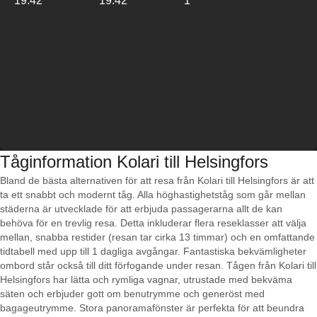
19:42
19:42
1
Tåginformation Kolari till Helsingfors
Bland de bästa alternativen för att resa från Kolari till Helsingfors är att
ta ett snabbt och modernt tåg. Alla höghastighetståg som går mellan
städerna är utvecklade för att erbjuda passagerarna allt de kan
behöva för en trevlig resa. Detta inkluderar flera reseklasser att välja
mellan, snabba restider (resan tar cirka 13 timmar) och en omfattande
tidtabell med upp till 1 dagliga avgångar. Fantastiska bekvämligheter
ombord står också till ditt förfogande under resan. Tågen från Kolari till
Helsingfors har lätta och rymliga vagnar, utrustade med bekväma
säten och erbjuder gott om benutrymme och generöst med
bagageutrymme. Stora panoramafönster är perfekta för att beundra