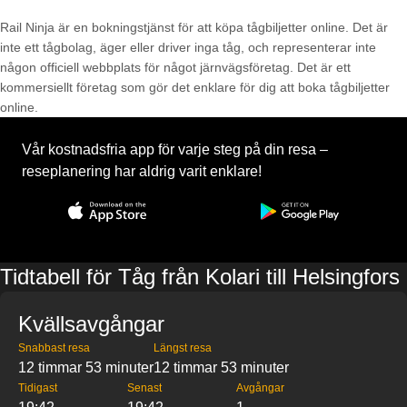
Rail Ninja är en bokningstjänst för att köpa tågbiljetter online. Det är
inte ett tågbolag, äger eller driver inga tåg, och representerar inte
någon officiell webbplats för något järnvägsföretag. Det är ett
kommersiellt företag som gör det enklare för dig att boka tågbiljetter
online.
Vår kostnadsfria app för varje steg på din resa –
reseplanering har aldrig varit enklare!
Tidtabell för Tåg från Kolari till Helsingfors
Kvällsavgångar
Snabbast resa
Längst resa
12 timmar 53 minuter
12 timmar 53 minuter
Tidigast
Senast
Avgångar