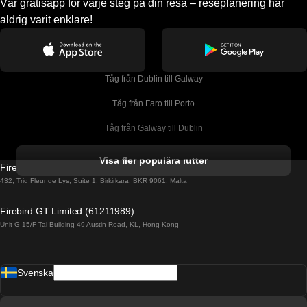
Vår gratisapp för varje steg på din resa – reseplanering har
aldrig varit enklare!
Tåg från Dublin till Galway
Tåg från Faro till Porto
Tåg från Galway till Dublin
Tåg från Gyeongju till Seoul 
Visa fler populära rutter
Firebird GT Limited (OC 1451)
Tåg från Porto till Faro
432, Triq Fleur de Lys, Suite 1, Birkirkara, BKR 9061, Malta
Tåg från Alicante till Madrid
Firebird GT Limited (61211989)
Unit G 15/F Tal Building 49 Austin Road, KL, Hong Kong
Tåg från Barcelona till Madrid
Tåg från Barcelona till Malaga
Svenska
Tåg från Barcelona till Sevilla
Tåg från Barcelona till Valencia