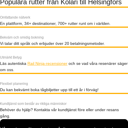
Populära rutter från Kolari till Helsingfors
Omfattande nätverk
En plattform, 34+ destinationer, 700+ rutter runt om i världen.
Bekväm och smidig bokning
Vi talar ditt språk och erbjuder över 20 betalningsmetoder.
Utmärkt Betyg
Läs autentiska
Rail Ninja-recensioner
och se vad våra resenärer säger
om oss.
Flexibel planering
Du kan bekvämt boka tågbiljetter upp till ett år i förväg!
Kundtjänst som består av riktiga människor
Behöver du hjälp? Kontakta vår kundtjänst före eller under resans
gång.