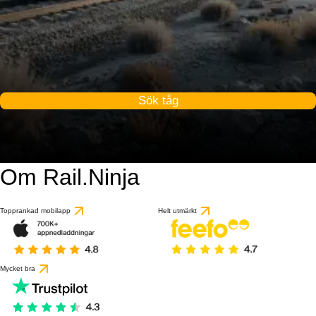
Sök tåg
Om Rail.Ninja
Topprankad mobilapp
Helt utmärkt
Mycket bra