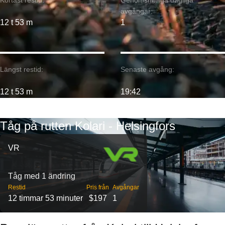
Kortast restid:
Genomsnittliga dagliga
avgångar:
12 t 53 m
1
Längst restid:
Senaste avgång:
12 t 53 m
19:42
Tåg på rutten Kolari - Helsingfors
VR
Tåg med 1 ändring
Restid
Pris från
Avgångar
12 timmar 53 minuter
$197
1