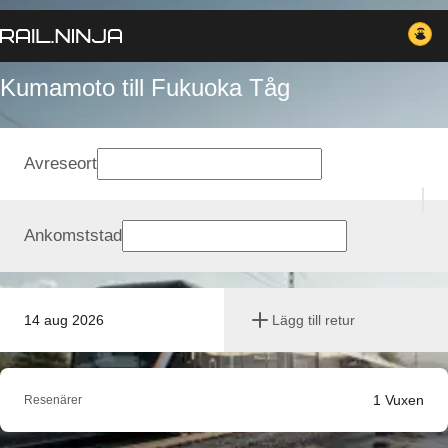
Kumamoto till Fukuoka Tåg
Avreseort
Ankomststad
14 aug 2026
Lägg till retur
1
Vuxen
Resenärer