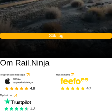
Sök tåg
Om Rail.Ninja
Topprankad mobilapp
Helt utmärkt
Mycket bra