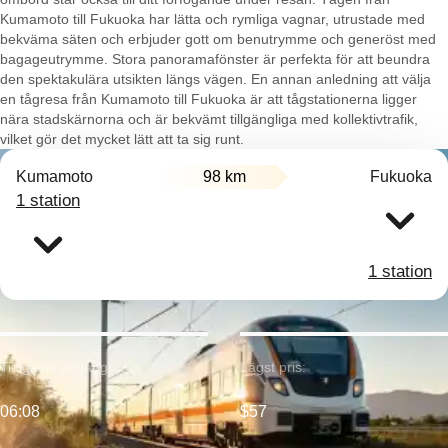
Kumamoto till Fukuoka har lätta och rymliga vagnar, utrustade med
bekväma säten och erbjuder gott om benutrymme och generöst med
bagageutrymme. Stora panoramafönster är perfekta för att beundra
den spektakulära utsikten längs vägen. En annan anledning att välja
en tågresa från Kumamoto till Fukuoka är att tågstationerna ligger
nära stadskärnorna och är bekvämt tillgängliga med kollektivtrafik,
vilket gör det mycket lätt att ta sig runt.
Kumamoto
98 km
Fukuoka
1 station
1 station
Tidigaste avgång:
Lägst pris:
06:08
$57