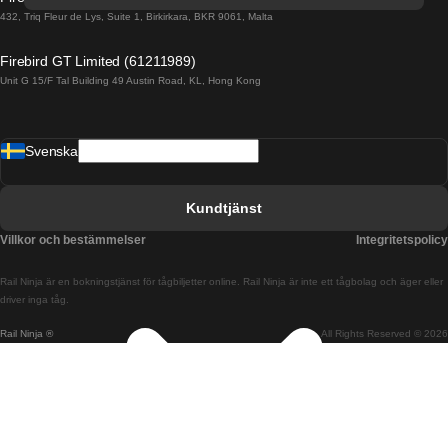
Tåg från Porto till Faro
432, Triq Fleur de Lys, Suite 1, Birkirkara, BKR 9061, Malta
Tåg från Alicante till Madrid
Firebird GT Limited (61211989)
Unit G 15/F Tal Building 49 Austin Road, KL, Hong Kong
Tåg från Barcelona till Madrid
Tåg från Barcelona till Malaga
Svenska
Tåg från Barcelona till Sevilla
Tåg från Barcelona till Valencia
Kundtjänst
Tåg från Belfast till Dublin
Villkor och bestämmelser
Integritetspolicy
Tåg från Berlin till Prag
Rail Ninja är en bokningstjänst för tågbiljetter online. Rail Ninja är inte ett tågbolag och äger eller
Tåg från Bratislava till Budapest
driver inga tåg.
Rail Ninja ®
All Rights Reserved © 2026
Tåg från Budapest till Bratislava
Tåg från Budapest till Prag
Tåg från Budapest till Wien
Tåg från Coimbra till Lissabon