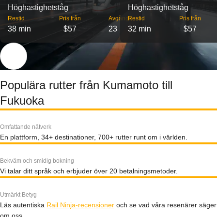
Höghastighetståg
Höghastighetståg
Restid
Pris från
Avgångar
Restid
Pris från
38 min
$57
23
32 min
$57
Populära rutter från Kumamoto till
Fukuoka
Omfattande nätverk
En plattform, 34+ destinationer, 700+ rutter runt om i världen.
Bekväm och smidig bokning
Vi talar ditt språk och erbjuder över 20 betalningsmetoder.
Utmärkt Betyg
Läs autentiska
Rail Ninja-recensioner
och se vad våra resenärer säger
om oss.