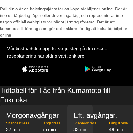
Rail Ninja är en bokningstjänst för att köpa tågbiljetter online. Det är
inte ett tågbolag, äger eller driver inga tåg, och representerar inte
någon officiell webbplats för något järnvägsföretag. Det är ett
kommersiellt företag som gör det enklare för dig att boka tågbiljetter
online.
Vår kostnadsfria app för varje steg på din resa –
reseplanering har aldrig varit enklare!
Tidtabell för Tåg från Kumamoto till
Fukuoka
Morgonavgångar
Eft. avgångar.
Snabbast resa
Längst resa
Snabbast resa
Längst resa
32 min
55 min
33 min
49 min