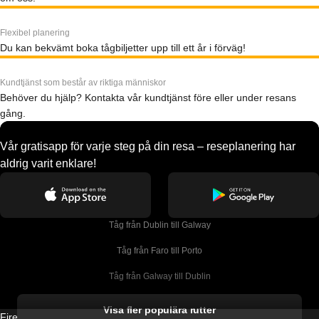
Flexibel planering
Du kan bekvämt boka tågbiljetter upp till ett år i förväg!
Kundtjänst som består av riktiga människor
Behöver du hjälp? Kontakta vår kundtjänst före eller under resans
gång.
Vår gratisapp för varje steg på din resa – reseplanering har
aldrig varit enklare!
Tåg från Dublin till Galway
Tåg från Faro till Porto
Tåg från Galway till Dublin
Tåg från Gyeongju till Seoul 
Visa fler populära rutter
Firebird GT Limited (OC 1451)