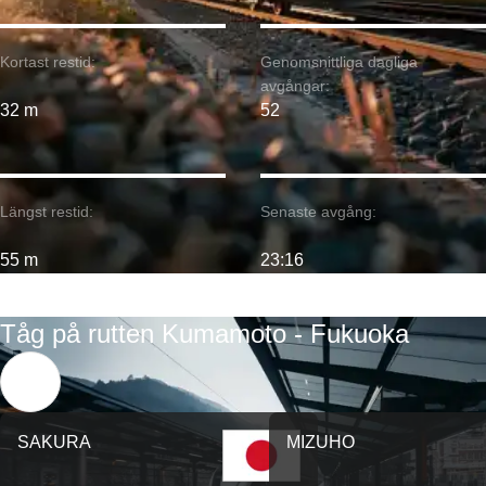
Kortast restid:
Genomsnittliga dagliga
avgångar:
32 m
52
Längst restid:
Senaste avgång:
55 m
23:16
Tåg på rutten Kumamoto - Fukuoka
SAKURA
MIZUHO