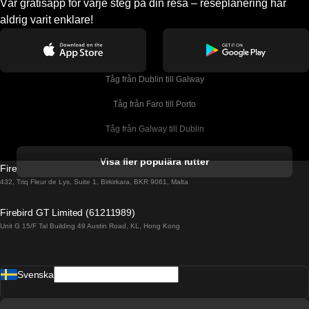
Vår gratisapp för varje steg på din resa – reseplanering har
aldrig varit enklare!
Tåg från Dublin till Galway
Tåg från Faro till Porto
Tåg från Galway till Dublin
Tåg från Gyeongju till Seoul 
Visa fler populära rutter
Firebird GT Limited (OC 1451)
Tåg från Porto till Faro
432, Triq Fleur de Lys, Suite 1, Birkirkara, BKR 9061, Malta
Tåg från Alicante till Madrid
Firebird GT Limited (61211989)
Unit G 15/F Tal Building 49 Austin Road, KL, Hong Kong
Tåg från Barcelona till Madrid
Tåg från Barcelona till Malaga
Svenska
Tåg från Barcelona till Sevilla
Tåg från Barcelona till Valencia