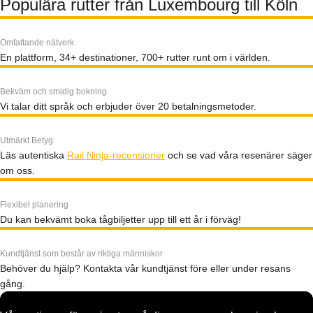
Populära rutter från Luxembourg till Köln
Omfattande nätverk
En plattform, 34+ destinationer, 700+ rutter runt om i världen.
Bekväm och smidig bokning
Vi talar ditt språk och erbjuder över 20 betalningsmetoder.
Utmärkt Betyg
Läs autentiska
Rail Ninja-recensioner
och se vad våra resenärer säger
om oss.
Flexibel planering
Du kan bekvämt boka tågbiljetter upp till ett år i förväg!
Kundtjänst som består av riktiga människor
Behöver du hjälp? Kontakta vår kundtjänst före eller under resans
gång.