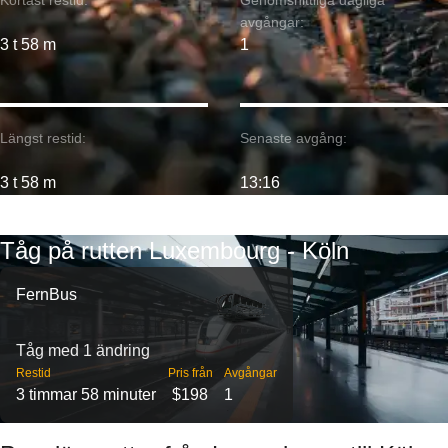
Kortast restid:
Genomsnittliga dagliga
avgångar:
3 t 58 m
1
Längst restid:
Senaste avgång:
3 t 58 m
13:16
Tåg på rutten Luxembourg - Köln
FernBus
Tåg med 1 ändring
Restid
Pris från
Avgångar
3 timmar 58 minuter
$198
1