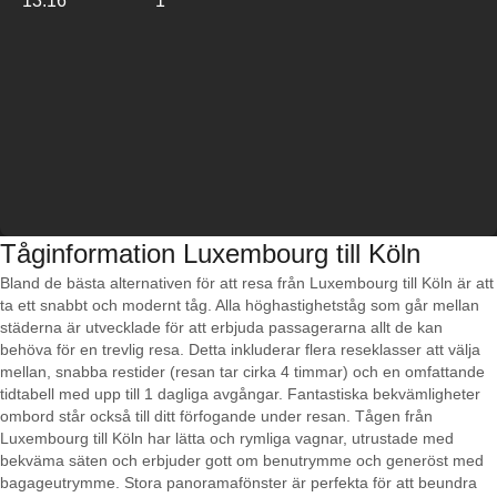
13:16
1
Tåginformation Luxembourg till Köln
Bland de bästa alternativen för att resa från Luxembourg till Köln är att
ta ett snabbt och modernt tåg. Alla höghastighetståg som går mellan
städerna är utvecklade för att erbjuda passagerarna allt de kan
behöva för en trevlig resa. Detta inkluderar flera reseklasser att välja
mellan, snabba restider (resan tar cirka 4 timmar) och en omfattande
tidtabell med upp till 1 dagliga avgångar. Fantastiska bekvämligheter
ombord står också till ditt förfogande under resan. Tågen från
Luxembourg till Köln har lätta och rymliga vagnar, utrustade med
bekväma säten och erbjuder gott om benutrymme och generöst med
bagageutrymme. Stora panoramafönster är perfekta för att beundra