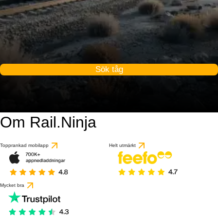
Sök tåg
Om Rail.Ninja
Topprankad mobilapp
Helt utmärkt
Mycket bra