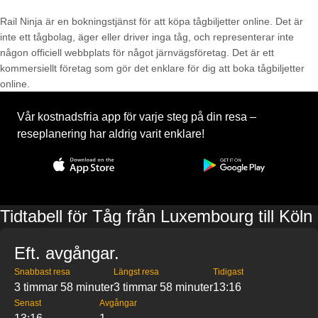
Rail Ninja är en bokningstjänst för att köpa tågbiljetter online. Det är
inte ett tågbolag, äger eller driver inga tåg, och representerar inte
någon officiell webbplats för något järnvägsföretag. Det är ett
kommersiellt företag som gör det enklare för dig att boka tågbiljetter
online.
Vår kostnadsfria app för varje steg på din resa –
reseplanering har aldrig varit enklare!
Tidtabell för Tåg från Luxembourg till Köln
Eft. avgångar.
Snabbast resa
Längst resa
Tidigast
3 timmar 58 minuter
3 timmar 58 minuter
13:16
Senast
Avgångar