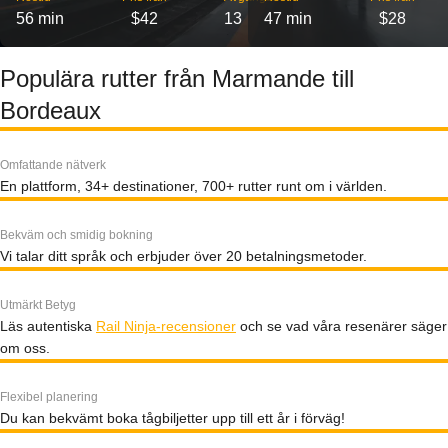
56 min
$42
13
47 min
$28
Populära rutter från Marmande till
Bordeaux
Omfattande nätverk
En plattform, 34+ destinationer, 700+ rutter runt om i världen.
Bekväm och smidig bokning
Vi talar ditt språk och erbjuder över 20 betalningsmetoder.
Utmärkt Betyg
Läs autentiska
Rail Ninja-recensioner
och se vad våra resenärer säger
om oss.
Flexibel planering
Du kan bekvämt boka tågbiljetter upp till ett år i förväg!