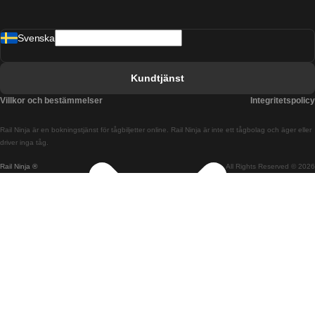
Tåg från Barcelona till Malaga
Svenska
Tåg från Barcelona till Sevilla
Tåg från Barcelona till Valencia
Kundtjänst
Tåg från Belfast till Dublin
Villkor och bestämmelser
Integritetspolicy
Tåg från Berlin till Prag
Rail Ninja är en bokningstjänst för tågbiljetter online. Rail Ninja är inte ett tågbolag och äger eller
Tåg från Bratislava till Budapest
driver inga tåg.
Rail Ninja ®
All Rights Reserved © 2026
Tåg från Budapest till Bratislava
Tåg från Budapest till Prag
Tåg från Budapest till Wien
Tåg från Coimbra till Lissabon
Tåg från Coimbra till Porto
Tåg från Cork till Dublin