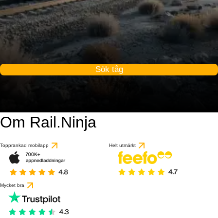
Sök tåg
Om Rail.Ninja
Topprankad mobilapp
Helt utmärkt
Mycket bra