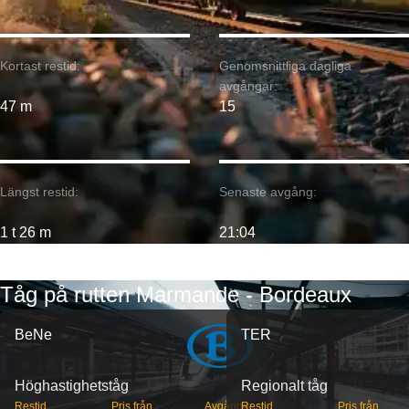
Kortast restid:
Genomsnittliga dagliga
avgångar:
47 m
15
Längst restid:
Senaste avgång:
1 t 26 m
21:04
Tåg på rutten Marmande - Bordeaux
BeNe
TER
Höghastighetståg
Regionalt tåg
Restid
Pris från
Avgångar
Restid
Pris från