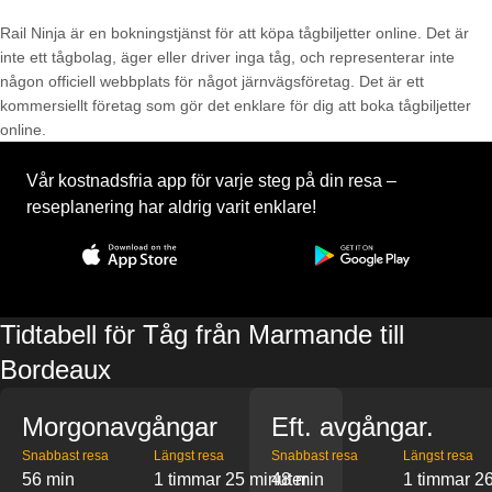
Rail Ninja är en bokningstjänst för att köpa tågbiljetter online. Det är
inte ett tågbolag, äger eller driver inga tåg, och representerar inte
någon officiell webbplats för något järnvägsföretag. Det är ett
kommersiellt företag som gör det enklare för dig att boka tågbiljetter
online.
Vår kostnadsfria app för varje steg på din resa –
reseplanering har aldrig varit enklare!
Tidtabell för Tåg från Marmande till
Bordeaux
Morgonavgångar
Eft. avgångar.
Snabbast resa
Längst resa
Snabbast resa
Längst resa
56 min
1 timmar 25 minuter
48 min
1 timmar 26