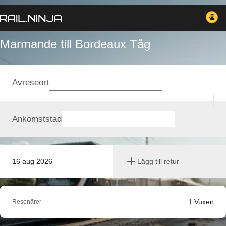
Marmande till Bordeaux Tåg
Avreseort
Ankomststad
16 aug 2026
Lägg till retur
1
Vuxen
Resenärer