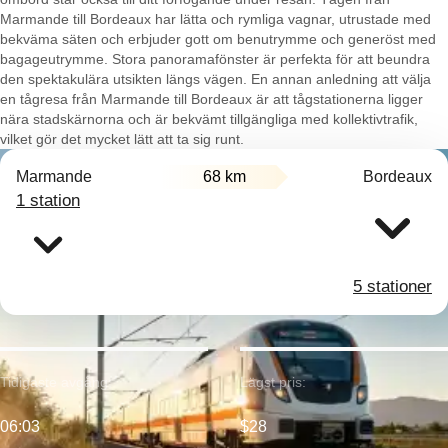
Marmande till Bordeaux har lätta och rymliga vagnar, utrustade med
bekväma säten och erbjuder gott om benutrymme och generöst med
bagageutrymme. Stora panoramafönster är perfekta för att beundra
den spektakulära utsikten längs vägen. En annan anledning att välja
en tågresa från Marmande till Bordeaux är att tågstationerna ligger
nära stadskärnorna och är bekvämt tillgängliga med kollektivtrafik,
vilket gör det mycket lätt att ta sig runt.
Marmande
68 km
Bordeaux
1 station
5 stationer
Tidigaste avgång:
Lägst pris:
06:03
$28