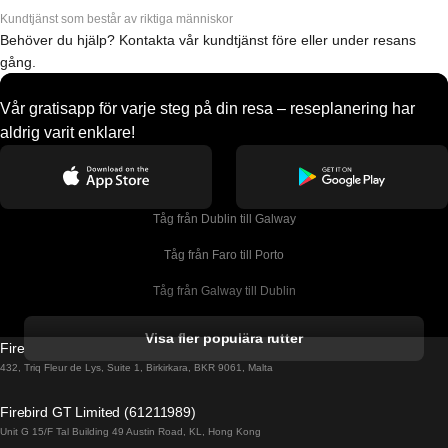
Kundtjänst som består av riktiga människor
Behöver du hjälp? Kontakta vår kundtjänst före eller under resans
gång.
Vår gratisapp för varje steg på din resa – reseplanering har
aldrig varit enklare!
Tåg från Dublin till Galway
Tåg från Faro till Porto
Tåg från Galway till Dublin
Tåg från Gyeongju till Seoul 
Visa fler populära rutter
Firebird GT Limited (OC 1451)
Tåg från Porto till Faro
432, Triq Fleur de Lys, Suite 1, Birkirkara, BKR 9061, Malta
Tåg från Alicante till Madrid
Firebird GT Limited (61211989)
Unit G 15/F Tal Building 49 Austin Road, KL, Hong Kong
Tåg från Barcelona till Madrid