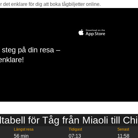
det enklare för dig att boka tågbiljetter online.
 steg på din resa –
enklare!
tabell för Tåg från Miaoli till Ch
Längst resa
Tidigast
Senast
56 min
07:13
11:58