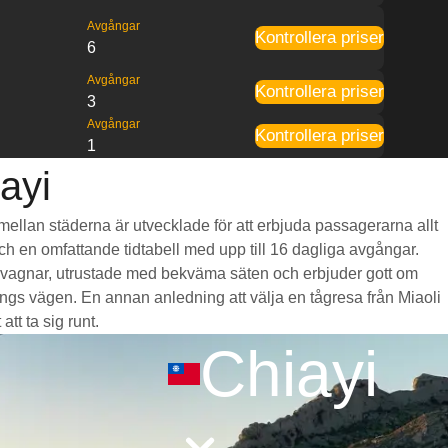
Avgångar
Kontrollera priser
6
Avgångar
Kontrollera priser
3
Avgångar
Kontrollera priser
1
iayi
r mellan städerna är utvecklade för att erbjuda passagerarna allt
 och en omfattande tidtabell med upp till 16 dagliga avgångar.
iga vagnar, utrustade med bekväma säten och erbjuder gott om
gs vägen. En annan anledning att välja en tågresa från Miaoli
att ta sig runt.
Chiayi