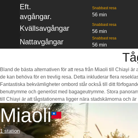
Eft.
Snabbast resa
56 min
avgångar.
Snabbast resa
Kvällsavgångar
56 min
Snabbast resa
Nattavgångar
56 min
Tåg
Bland de bästa alternativen för att resa från Miaoli till Chiayi 
de kan behöva för en trevlig resa. Detta inkluderar flera resekla
Fantastiska bekvämligheter ombord står också till ditt förfogan
benutrymme och generöst med bagageutrymme. Stora panoramaföns
till Chiayi är att tågstationerna ligger nära stadskärnorna och är b
Miaoli
1 station