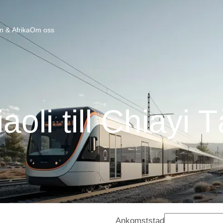
n & Afrika
Om oss
aoli till Chiayi 
Ankomststad