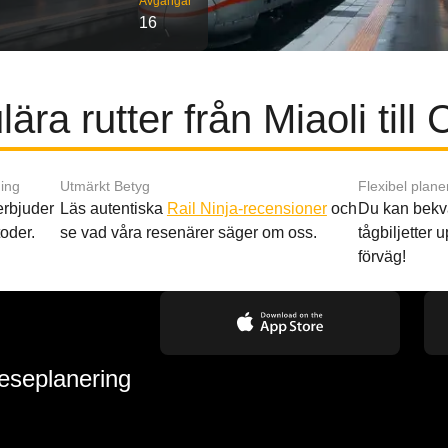
Avgångar
16
ära rutter från Miaoli till 
ing
Utmärkt Betyg
Flexibel plane
 erbjuder
Läs autentiska
Rail Ninja-recensioner
och
Du kan bekv
oder.
se vad våra resenärer säger om oss.
tågbiljetter up
förväg!
reseplanering