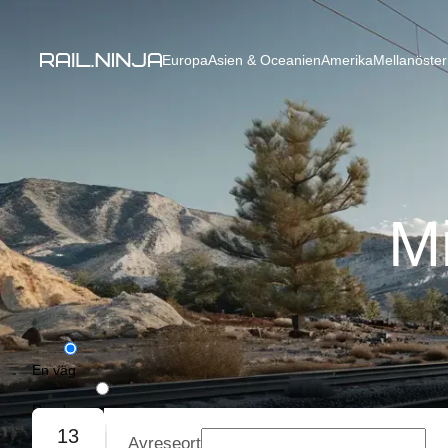
Europa
Asien & Oceanien
Amerika
Mellanöster
Mi
En väg
Rundresa
13
Avreseort