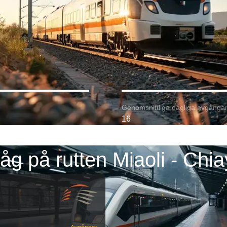
Genomsnittliga dagliga avgångar
16
åg på rutten Miaoli - Chia