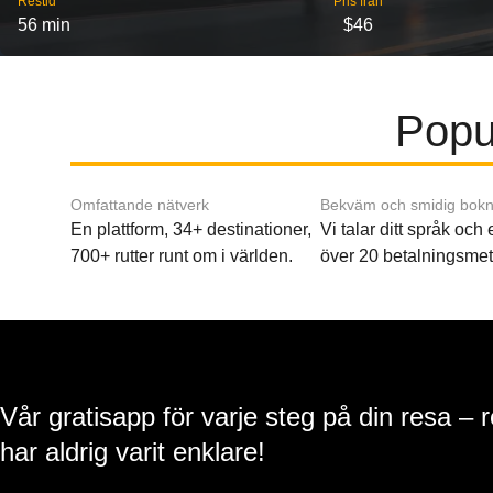
Restid
Pris från
56 min
$46
Popul
Omfattande nätverk
Bekväm och smidig bokn
En plattform, 34+ destinationer,
Vi talar ditt språk och
700+ rutter runt om i världen.
över 20 betalningsmet
Vår gratisapp för varje steg på din resa – 
har aldrig varit enklare!