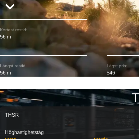
Kortast restid:
56 m
Längst restid:
Lägst pris:
56 m
$46
T
THSR
Höghastighetståg