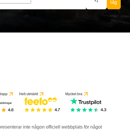
×
1
tåg
ilapp
Helt utmärkt
Mycket bra
epresenterar inte någon officiell webbplats för något