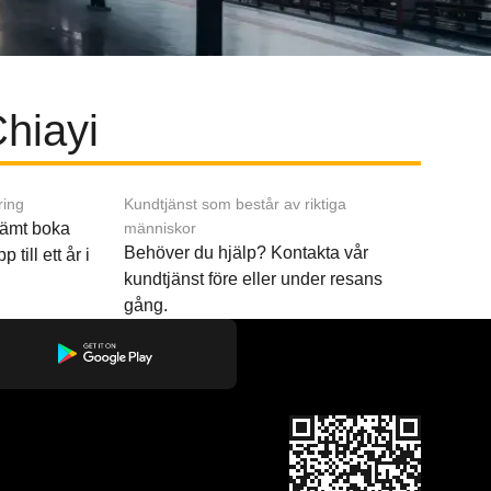
Chiayi
ring
Kundtjänst som består av riktiga
ämt boka
människor
Behöver du hjälp? Kontakta vår
p till ett år i
kundtjänst före eller under resans
gång.