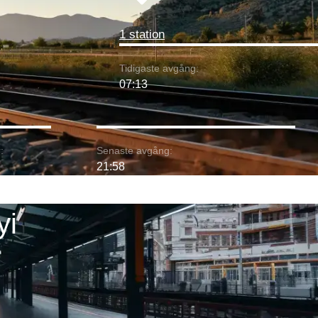
1 station
Tidigaste avgång:
07:13
:
Senaste avgång:
21:58
yi