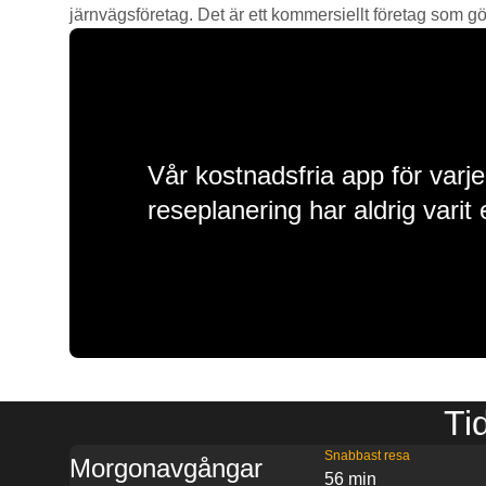
järnvägsföretag. Det är ett kommersiellt företag som gör 
Vår kostnadsfria app för varje
reseplanering har aldrig varit 
Tid
Snabbast resa
Morgonavgångar
56 min