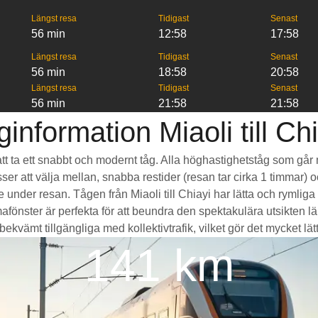
Längst resa
Tidigast
Senast
56 min
12:58
17:58
Längst resa
Tidigast
Senast
56 min
18:58
20:58
Längst resa
Tidigast
Senast
56 min
21:58
21:58
information Miaoli till Ch
är att ta ett snabbt och modernt tåg. Alla höghastighetståg som gå
sser att välja mellan, snabba restider (resan tar cirka 1 timmar)
de under resan. Tågen från Miaoli till Chiayi har lätta och ryml
ter är perfekta för att beundra den spektakulära utsikten län
ekvämt tillgängliga med kollektivtrafik, vilket gör det mycket lätt 
141 km