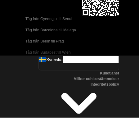
Tåg från Gyeongju till Seoul 
Tåg från Barcelona till Malaga
Tåg från Berlin till Prag
Tåg från Budapest till Wien
Svenska
Tåg från Dublin till Belfast
Kundtjänst
Tåg från Florens till Rom
Villkor och bestämmelser
Integritetspolicy
Tåg från Lissabon till Coimbra
Tåg från Lissabon till Porto
Tåg från Madrid till Cordoba
Tåg från Madrid till Valencia
Tåg från Albufeira till Lissabon