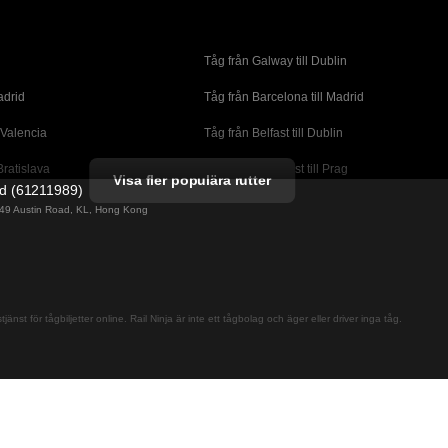
Tåg från Galway till Dublin
adrid
Tåg från Barcelona till Madrid
 Valencia
Tåg från Belfast till Dublin
Bratislava
Tåg från Budapest till Prag
Visa fler populära rutter
ed (61211989)
orto
Tåg från Cork till Dublin
g 49 Austin Road, KL, Hong Kong
l London
Tåg från Faro till Lissabon
ssabon
Tåg från Lissabon till Albufeira
 Lagos
Tåg från Lissabon till Madrid
jänst för tågbiljetter online. Rail Ninja är inte ett tågbolag och äger eller driver inga tåg.
cante
Tåg från Madrid till Barcelona
alaga
Tåg från Madrid till Sevilla
adrid
Tåg från Malaga till Sevilla