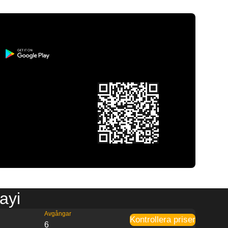
iayi
Avgångar
Kontrollera priser
6