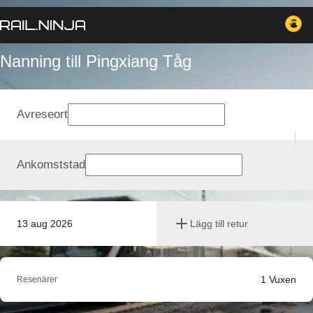
Nanning till Pingxiang Tåg
Avreseort
Ankomststad
13 aug 2026
Lägg till retur
1
Vuxen
Resenärer