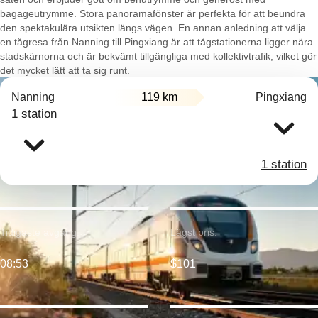
bagageutrymme. Stora panoramafönster är perfekta för att beundra
den spektakulära utsikten längs vägen. En annan anledning att välja
en tågresa från Nanning till Pingxiang är att tågstationerna ligger nära
stadskärnorna och är bekvämt tillgängliga med kollektivtrafik, vilket gör
det mycket lätt att ta sig runt.
Nanning
119 km
Pingxiang
1 station
1 station
Tidigaste avgång:
Lägst pris:
08:53
$101