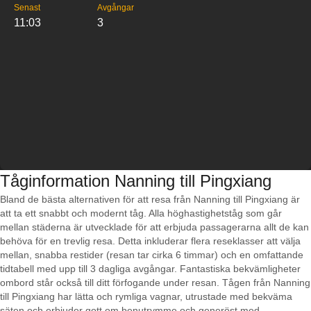
Senast
Avgångar
11:03
3
Tåginformation Nanning till Pingxiang
Bland de bästa alternativen för att resa från Nanning till Pingxiang är
att ta ett snabbt och modernt tåg. Alla höghastighetståg som går
mellan städerna är utvecklade för att erbjuda passagerarna allt de kan
behöva för en trevlig resa. Detta inkluderar flera reseklasser att välja
mellan, snabba restider (resan tar cirka 6 timmar) och en omfattande
tidtabell med upp till 3 dagliga avgångar. Fantastiska bekvämligheter
ombord står också till ditt förfogande under resan. Tågen från Nanning
till Pingxiang har lätta och rymliga vagnar, utrustade med bekväma
säten och erbjuder gott om benutrymme och generöst med