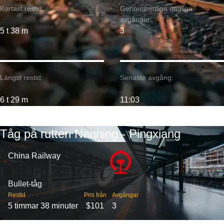
Kortast restid:
Genomsnittliga dagliga
avgångar:
5 t 38 m
3
Längst restid:
Senaste avgång:
6 t 29 m
11:03
Tåg på rutten Nanning - Pingxiang
China Railway
Bullet-tåg
Restid
Pris från
Avgångar
5 timmar 38 minuter
$101
3