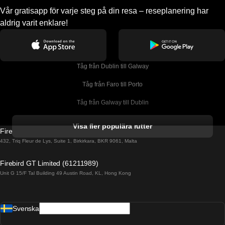
Vår gratisapp för varje steg på din resa – reseplanering har
aldrig varit enklare!
Tåg från Dublin till Galway
Tåg från Faro till Porto
Tåg från Galway till Dublin
Tåg från Gyeongju till Seoul 
Visa fler populära rutter
Firebird GT Limited (OC 1451)
Tåg från Porto till Faro
432, Triq Fleur de Lys, Suite 1, Birkirkara, BKR 9061, Malta
Tåg från Alicante till Madrid
Firebird GT Limited (61211989)
Unit G 15/F Tal Building 49 Austin Road, KL, Hong Kong
Tåg från Barcelona till Madrid
Tåg från Barcelona till Malaga
Svenska
Tåg från Barcelona till Sevilla