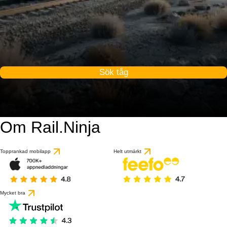
Sök tåg
Om Rail.Ninja
Topprankad mobilapp
Helt utmärkt
Mycket bra