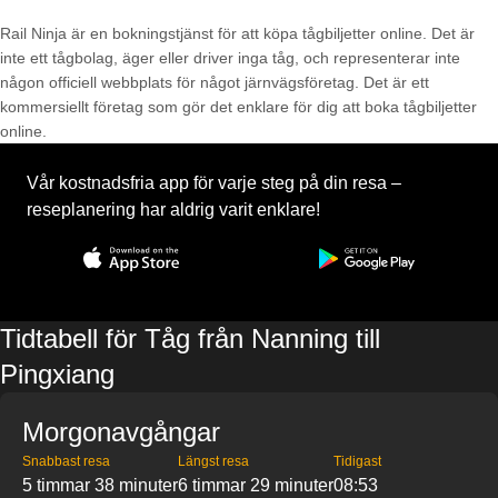
Rail Ninja är en bokningstjänst för att köpa tågbiljetter online. Det är
inte ett tågbolag, äger eller driver inga tåg, och representerar inte
någon officiell webbplats för något järnvägsföretag. Det är ett
kommersiellt företag som gör det enklare för dig att boka tågbiljetter
online.
Vår kostnadsfria app för varje steg på din resa –
reseplanering har aldrig varit enklare!
Tidtabell för Tåg från Nanning till
Pingxiang
Morgonavgångar
Snabbast resa
Längst resa
Tidigast
5 timmar 38 minuter
6 timmar 29 minuter
08:53