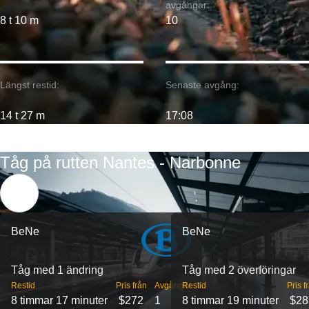
avgångar:
8 t 10 m
10
Längst restid:
Senaste avgång:
14 t 27 m
17:08
Tåg på rutten Nantes - Narbonne
BeNe
BeNe
Tåg med 1 ändring
Tåg med 2 överföringar
Restid
Pris från
Avgångar
Restid
Pris f
8 timmar 17 minuter
$272
1
8 timmar 19 minuter
$28