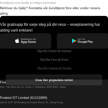
Kundtjänst som består av riktiga människor
Behöver du hjälp? Kontakta vår kundtjänst före eller under resans
gång.
Vår gratisapp för varje steg på din resa – reseplanering har
aldrig varit enklare!
Tåg från Dublin till Galway
Tåg från Faro till Porto
Tåg från Galway till Dublin
Tåg från Gyeongju till Seoul 
Visa fler populära rutter
Firebird GT Limited (OC 1451)
Tåg från Porto till Faro
432, Triq Fleur de Lys, Suite 1, Birkirkara, BKR 9061, Malta
Tåg från Alicante till Madrid
Firebird GT Limited (61211989)
Unit G 15/F Tal Building 49 Austin Road, KL, Hong Kong
Tåg från Barcelona till Madrid