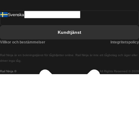
Tåg från Barcelona till Malaga
Svenska
Tåg från Barcelona till Sevilla
Tåg från Barcelona till Valencia
Kundtjänst
Tåg från Belfast till Dublin
Villkor och bestämmelser
Integritetspolicy
Tåg från Berlin till Prag
Rail Ninja är en bokningstjänst för tågbiljetter online. Rail Ninja är inte ett tågbolag och äger eller
Tåg från Bratislava till Budapest
driver inga tåg.
Rail Ninja ®
All Rights Reserved © 2026
Tåg från Budapest till Bratislava
Tåg från Budapest till Prag
Tåg från Budapest till Wien
Tåg från Coimbra till Lissabon
Tåg från Coimbra till Porto
Tåg från Cork till Dublin