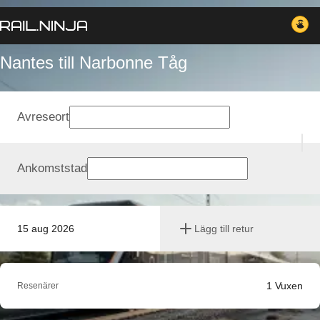
Nantes till Narbonne Tåg
Avreseort
Ankomststad
15 aug 2026
Lägg till retur
1
Vuxen
Resenärer