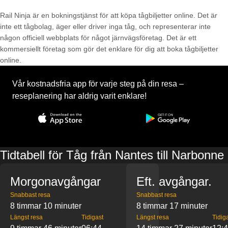
Rail Ninja är en bokningstjänst för att köpa tågbiljetter online. Det är
inte ett tågbolag, äger eller driver inga tåg, och representerar inte
någon officiell webbplats för något järnvägsföretag. Det är ett
kommersiellt företag som gör det enklare för dig att boka tågbiljetter
online.
Vår kostnadsfria app för varje steg på din resa –
reseplanering har aldrig varit enklare!
Tidtabell för Tåg från Nantes till Narbonne
Morgonavgångar
Eft. avgångar.
Snabbast resa
Snabbast resa
8 timmar 10 minuter
8 timmar 17 minuter
Längst resa
Tidigast
Längst resa
Tidig