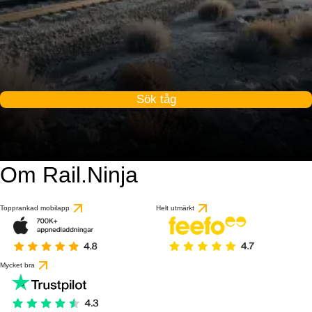
Sök tåg
Om Rail.Ninja
Topprankad mobilapp
Helt utmärkt
Mycket bra