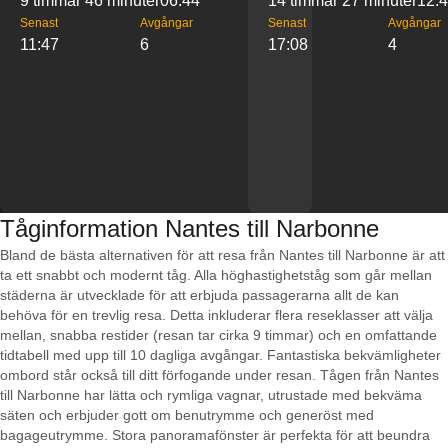
9 timmar 46 minuter
06:44
14 timmar 27 minuter
12:
Senast
Avgångar
Senast
Avgångar
11:47
6
17:08
4
Tåginformation Nantes till Narbonne
Bland de bästa alternativen för att resa från Nantes till Narbonne är att
ta ett snabbt och modernt tåg. Alla höghastighetståg som går mellan
städerna är utvecklade för att erbjuda passagerarna allt de kan
behöva för en trevlig resa. Detta inkluderar flera reseklasser att välja
mellan, snabba restider (resan tar cirka 9 timmar) och en omfattande
tidtabell med upp till 10 dagliga avgångar. Fantastiska bekvämligheter
ombord står också till ditt förfogande under resan. Tågen från Nantes
till Narbonne har lätta och rymliga vagnar, utrustade med bekväma
säten och erbjuder gott om benutrymme och generöst med
bagageutrymme. Stora panoramafönster är perfekta för att beundra