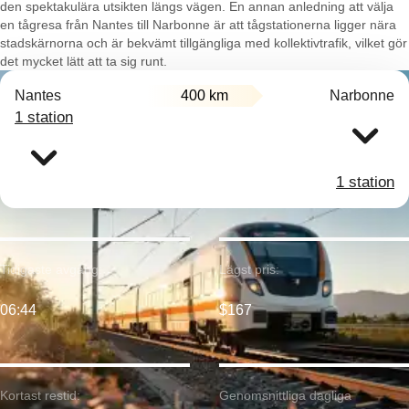
den spektakulära utsikten längs vägen. En annan anledning att välja
en tågresa från Nantes till Narbonne är att tågstationerna ligger nära
stadskärnorna och är bekvämt tillgängliga med kollektivtrafik, vilket gör
det mycket lätt att ta sig runt.
Nantes
400 km
Narbonne
1 station
1 station
Tidigaste avgång:
Lägst pris:
06:44
$167
Kortast restid:
Genomsnittliga dagliga