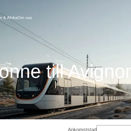
n & Afrika
Om oss
onne till Avigno
Ankomststad