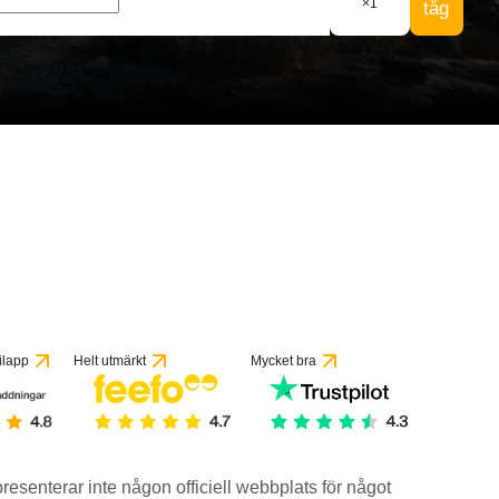
×
1
tåg
ilapp
Helt utmärkt
Mycket bra
epresenterar inte någon officiell webbplats för något