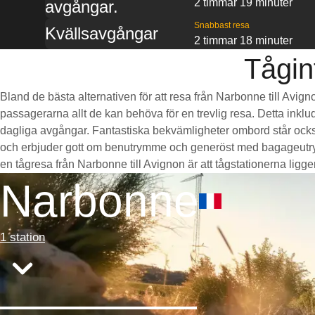
2 timmar 19 minuter
avgångar.
Snabbast resa
Kvällsavgångar
2 timmar 18 minuter
Tågin
Bland de bästa alternativen för att resa från Narbonne till Avign
passagerarna allt de kan behöva för en trevlig resa. Detta inklud
dagliga avgångar. Fantastiska bekvämligheter ombord står också
och erbjuder gott om benutrymme och generöst med bagageutrymm
en tågresa från Narbonne till Avignon är att tågstationerna ligger
Narbonne
1 station