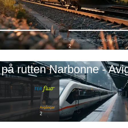
Genomsnittliga dagliga avgångar
2
 på rutten Narbonne - Avi
Avgångar
2