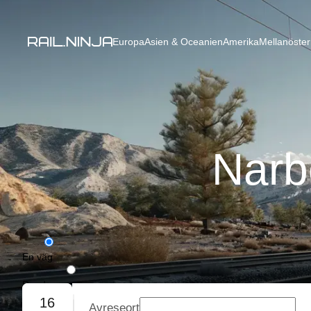
Europa
Asien & Oceanien
Amerika
Mellanöster
Narb
En väg
Rundresa
16
Avreseort