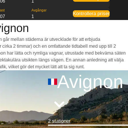
:06
1
ast
Avgångar
Kontrollera priser
:07
1
vignon
m går mellan städerna är utvecklade för att erbjuda
r cirka 2 timmar) och en omfattande tidtabell med upp till 2
gnon har lätta och rymliga vagnar, utrustade med bekväma säten
takulära utsikten längs vägen. En annan anledning att välja
, vilket gör det mycket lätt att ta sig runt.
Avignon
2 stationer