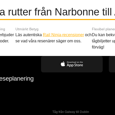
 rutter från Narbonne til
ing
Utmärkt Betyg
Flexibel plane
 erbjuder
Läs autentiska
Rail Ninja-recensioner
och
Du kan bekv
oder.
se vad våra resenärer säger om oss.
tågbiljetter up
förväg!
reseplanering
Tåg från Galway till Dublin