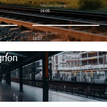
Tidigaste avgång:
16:06
:
Senaste avgång:
18:07
gnon