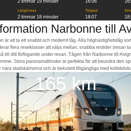
2 timmar 19 minuter
16:06
16
Längst resa
Tidigast
Sen
2 timmar 18 minuter
18:07
18
formation Narbonne till A
on är att ta ett snabbt och modernt tåg. Alla höghastighetståg so
erar flera reseklasser att välja mellan, snabba restider (resan ta
 till ditt förfogande under resan. Tågen från Narbonne till Avi
e. Stora panoramafönster är perfekta för att beundra den spek
 nära stadskärnorna och är bekvämt tillgängliga med kollektivtrafik
165 km