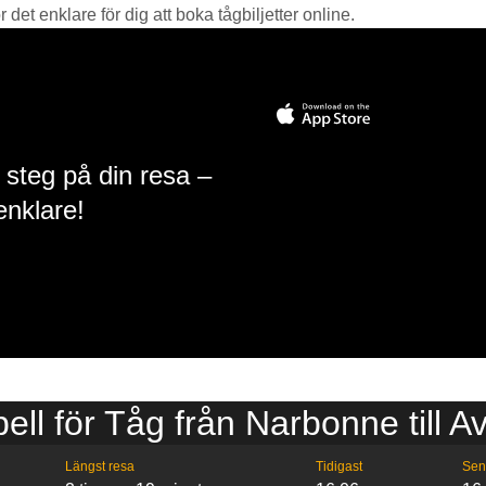
det enklare för dig att boka tågbiljetter online.
 steg på din resa –
enklare!
bell för Tåg från Narbonne till A
Längst resa
Tidigast
Sen