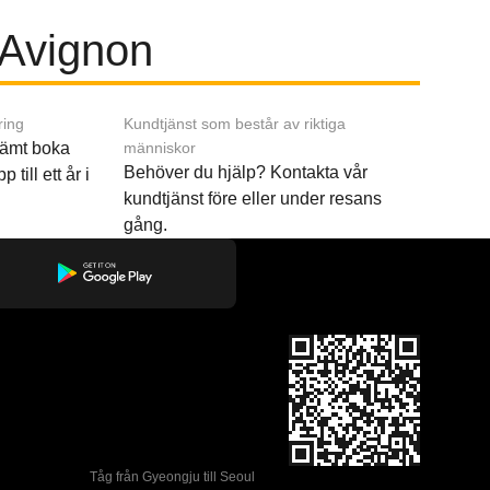
l Avignon
ring
Kundtjänst som består av riktiga
ämt boka
människor
Behöver du hjälp? Kontakta vår
p till ett år i
kundtjänst före eller under resans
gång.
Tåg från Gyeongju till Seoul 