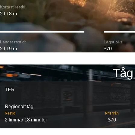
Kortast restid:
2 t 18 m
Längst restid:
Lägst pris:
2 t 19 m
$70
Tåg
TER
Regionalt tåg
Restid
Pris från
2 timmar 18 minuter
$70