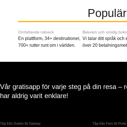
Populära
Omfattande nätverk
Bekväm och smidig bokn
En plattform, 34+ destinationer,
Vi talar ditt språk och
700+ rutter runt om i världen.
över 20 betalningsmet
Vår gratisapp för varje steg på din resa – 
har aldrig varit enklare!
Tåg från Dublin till Galway
Tåg från Faro till Porto