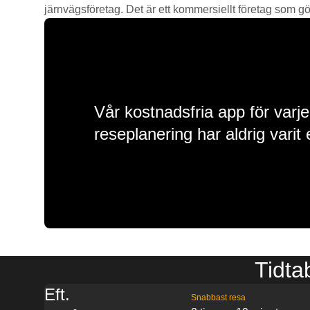
järnvägsföretag. Det är ett kommersiellt företag som gör 
Vår kostnadsfria app för varje
reseplanering har aldrig varit 
Tidta
Eft.
Snabbast resa