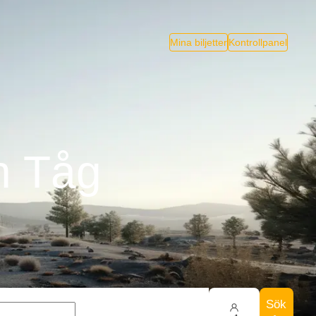
Mina biljetter
Kontrollpanel
n Tåg
Sök