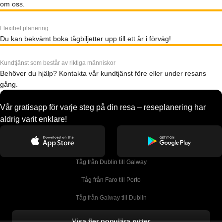
om oss.
Flexibel planering
Du kan bekvämt boka tågbiljetter upp till ett år i förväg!
Kundtjänst som består av riktiga människor
Behöver du hjälp? Kontakta vår kundtjänst före eller under resans
gång.
Vår gratisapp för varje steg på din resa – reseplanering har
aldrig varit enklare!
Tåg från Dublin till Galway
Tåg från Faro till Porto
Tåg från Galway till Dublin
Tåg från Gyeongju till Seoul 
Visa fler populära rutter