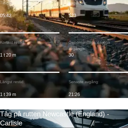
Tidigaste avgång:
Lägst pris:
05:42
$23
Kortast restid:
Genomsnittliga dagliga
avgångar:
1 t 20 m
30
Längst restid:
Senaste avgång:
1 t 39 m
21:26
Tåg på rutten Newcastle (England) -
Carlisle