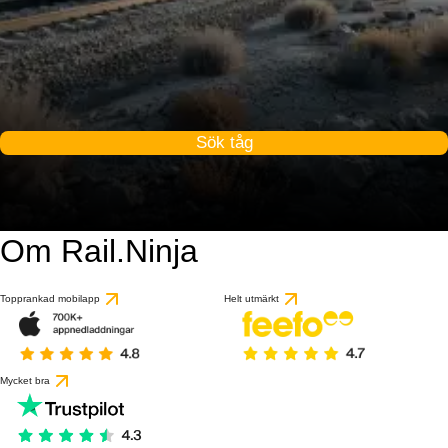
Sök tåg
Om Rail.Ninja
Topprankad mobilapp
Helt utmärkt
Mycket bra