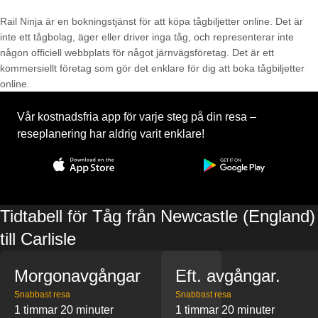
Rail Ninja är en bokningstjänst för att köpa tågbiljetter online. Det är
inte ett tågbolag, äger eller driver inga tåg, och representerar inte
någon officiell webbplats för något järnvägsföretag. Det är ett
kommersiellt företag som gör det enklare för dig att boka tågbiljetter
online.
Vår kostnadsfria app för varje steg på din resa –
reseplanering har aldrig varit enklare!
Tidtabell för Tåg från Newcastle (England)
till Carlisle
Morgonavgångar
Eft. avgångar.
Snabbast resa
Snabbast resa
1 timmar 20 minuter
1 timmar 20 minuter