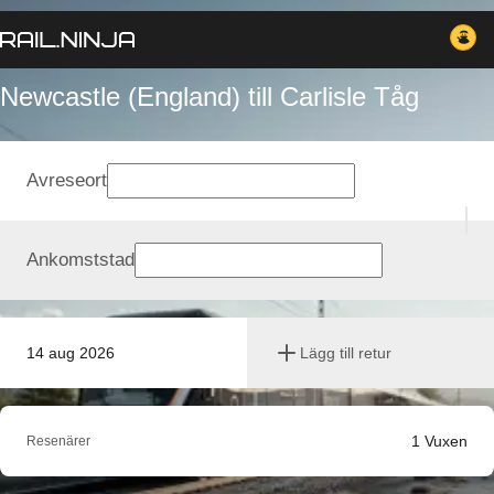
Newcastle (England) till Carlisle Tåg
Avreseort
Ankomststad
14 aug 2026
Lägg till retur
1
Vuxen
Resenärer