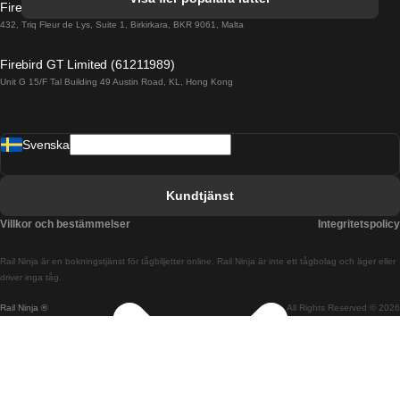
Firebird GT Limited (OC 1451)
Tåg från Porto till Faro
432, Triq Fleur de Lys, Suite 1, Birkirkara, BKR 9061, Malta
Tåg från Alicante till Madrid
Firebird GT Limited (61211989)
Unit G 15/F Tal Building 49 Austin Road, KL, Hong Kong
Tåg från Barcelona till Madrid
Tåg från Barcelona till Malaga
Svenska
Tåg från Barcelona till Sevilla
Tåg från Barcelona till Valencia
Kundtjänst
Tåg från Belfast till Dublin
Villkor och bestämmelser
Integritetspolicy
Tåg från Berlin till Prag
Rail Ninja är en bokningstjänst för tågbiljetter online. Rail Ninja är inte ett tågbolag och äger eller
Tåg från Bratislava till Budapest
driver inga tåg.
Rail Ninja ®
All Rights Reserved © 2026
Tåg från Budapest till Bratislava
Tåg från Budapest till Prag
Tåg från Budapest till Wien