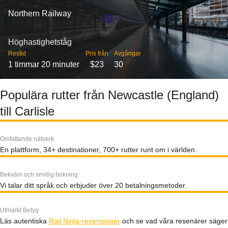
Northern Railway
Höghastighetståg
Restid
Pris från
Avgångar
1 timmar 20 minuter
$23
30
Populära rutter från Newcastle (England)
till Carlisle
Omfattande nätverk
En plattform, 34+ destinationer, 700+ rutter runt om i världen.
Bekväm och smidig bokning
Vi talar ditt språk och erbjuder över 20 betalningsmetoder.
Utmärkt Betyg
Läs autentiska
Rail Ninja-recensioner
och se vad våra resenärer säger