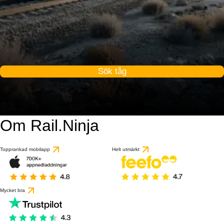
Sök tåg
Om Rail.Ninja
Topprankad mobilapp
Helt utmärkt
Mycket bra