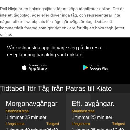
Rail Ninja är en bokningstjänst för att köpa tågbiljetter online. Det är
inte ett tågbolag, äger eller driver inga tåg, och representerar inte
någon officiell webbplats för något järnvägsföretag. Det är ett
kommersiellt företag som gör det enklare för dig att boka tågbiljetter
online.
Vår kostnadsfria app för varje steg på din resa –
reseplanering har aldrig varit enklare!
Tidtabell för Tåg från Patras till Kiato
Morgonavgångar
Eft. avgångar.
Snabbast resa
Snabbast resa
1 timmar 25 minuter
1 timmar 25 minuter
Längst resa
Tidigast
Längst resa
Tidigast