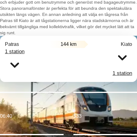
och erbjuder gott om benutrymme och generöst med bagageutrymme.
Stora panoramafönster är perfekta för att beundra den spektakulära
utsikten längs vägen. En annan anledning att välja en tågresa från
Patras till Kiato är att tågstationerna ligger nära stadskärnorna och är
bekvämt tillgängliga med kollektivtrafik, vilket gör det mycket lätt att ta
sig runt.
Patras
144 km
Kiato
1 station
1 station
Tidigaste avgång:
Lägst pris:
06:40
$33