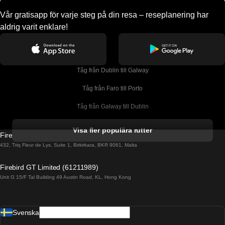
Vår gratisapp för varje steg på din resa – reseplanering har
aldrig varit enklare!
Tåg från Dublin till Galway
Tåg från Faro till Porto
Tåg från Galway till Dublin
Tåg från Gyeongju till Seoul 
Visa fler populära rutter
Firebird GT Limited (OC 1451)
Tåg från Porto till Faro
432, Triq Fleur de Lys, Suite 1, Birkirkara, BKR 9061, Malta
Tåg från Alicante till Madrid
Firebird GT Limited (61211989)
Unit G 15/F Tal Building 49 Austin Road, KL, Hong Kong
Tåg från Barcelona till Madrid
Tåg från Barcelona till Malaga
Svenska
Tåg från Barcelona till Sevilla