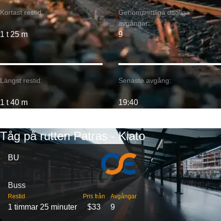
Kortast restid:
Genomsnittliga dagliga
avgångar:
1 t 25 m
9
Längst restid:
Senaste avgång:
1 t 40 m
19:40
Tåg på rutten Patras - Kiato
BU
Buss
Restid
Pris från
Avgångar
1 timmar 25 minuter
$33
9