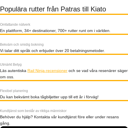
Populära rutter från Patras till Kiato
Omfattande nätverk
En plattform, 34+ destinationer, 700+ rutter runt om i världen.
Bekväm och smidig bokning
Vi talar ditt språk och erbjuder över 20 betalningsmetoder.
Utmärkt Betyg
Läs autentiska
Rail Ninja-recensioner
och se vad våra resenärer säger
om oss.
Flexibel planering
Du kan bekvämt boka tågbiljetter upp till ett år i förväg!
Kundtjänst som består av riktiga människor
Behöver du hjälp? Kontakta vår kundtjänst före eller under resans
gång.