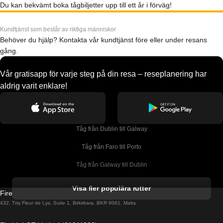
Du kan bekvämt boka tågbiljetter upp till ett år i förväg!
Kundtjänst som består av riktiga människor
Behöver du hjälp? Kontakta vår kundtjänst före eller under resans
gång.
Vår gratisapp för varje steg på din resa – reseplanering har
aldrig varit enklare!
Tåg från Dublin till Galway
Tåg från Faro till Porto
Tåg från Galway till Dublin
Tåg från Gyeongju till Seoul 
Visa fler populära rutter
Firebird GT Limited (OC 1451)
Tåg från Porto till Faro
432, Triq Fleur de Lys, Suite 1, Birkirkara, BKR 9061, Malta
Tåg från Alicante till Madrid