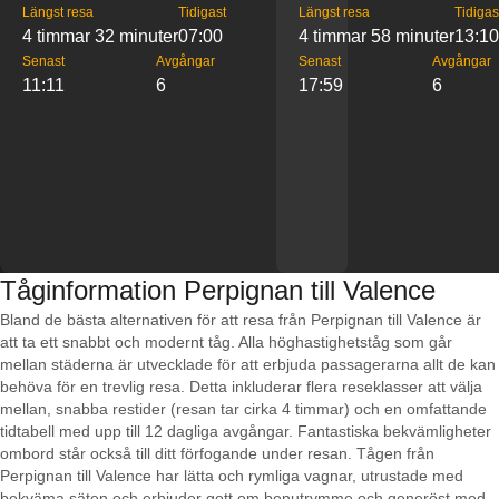
Längst resa
Tidigast
Längst resa
Tidigas
4 timmar 32 minuter
07:00
4 timmar 58 minuter
13:10
Senast
Avgångar
Senast
Avgångar
11:11
6
17:59
6
Tåginformation Perpignan till Valence
Bland de bästa alternativen för att resa från Perpignan till Valence är
att ta ett snabbt och modernt tåg. Alla höghastighetståg som går
mellan städerna är utvecklade för att erbjuda passagerarna allt de kan
behöva för en trevlig resa. Detta inkluderar flera reseklasser att välja
mellan, snabba restider (resan tar cirka 4 timmar) och en omfattande
tidtabell med upp till 12 dagliga avgångar. Fantastiska bekvämligheter
ombord står också till ditt förfogande under resan. Tågen från
Perpignan till Valence har lätta och rymliga vagnar, utrustade med
bekväma säten och erbjuder gott om benutrymme och generöst med