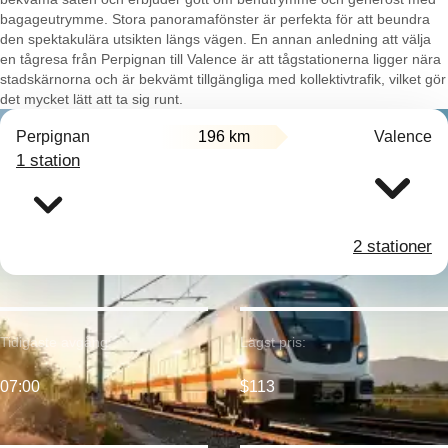
bagageutrymme. Stora panoramafönster är perfekta för att beundra
den spektakulära utsikten längs vägen. En annan anledning att välja
en tågresa från Perpignan till Valence är att tågstationerna ligger nära
stadskärnorna och är bekvämt tillgängliga med kollektivtrafik, vilket gör
det mycket lätt att ta sig runt.
Perpignan
196 km
Valence
1 station
2 stationer
Tidigaste avgång:
Lägst pris:
07:00
$113