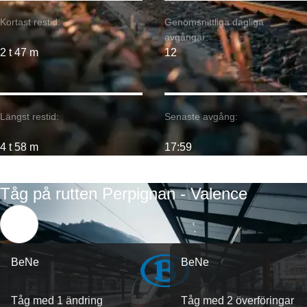
Kortast restid:
Genomsnittliga dagliga
avgångar:
2 t 47 m
12
Längst restid:
Senaste avgång:
4 t 58 m
17:59
Tåg på rutten Perpignan - Valence
BeNe
BeNe
Tåg med 1 ändring
Tåg med 2 överföringar