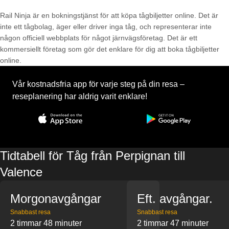
Rail Ninja är en bokningstjänst för att köpa tågbiljetter online. Det är
inte ett tågbolag, äger eller driver inga tåg, och representerar inte
någon officiell webbplats för något järnvägsföretag. Det är ett
kommersiellt företag som gör det enklare för dig att boka tågbiljetter
online.
Vår kostnadsfria app för varje steg på din resa –
reseplanering har aldrig varit enklare!
Tidtabell för Tåg från Perpignan till
Valence
Morgonavgångar
Eft. avgångar.
Snabbast resa
Snabbast resa
2 timmar 48 minuter
2 timmar 47 minuter