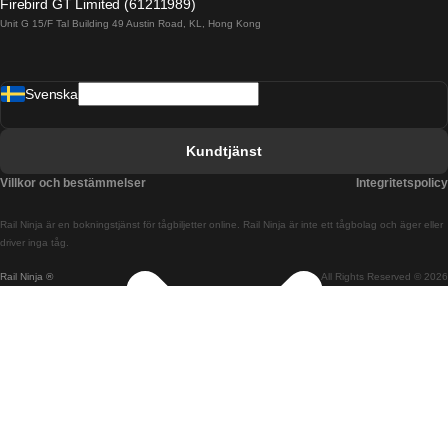
Firebird GT Limited (61211989)
Unit G 15/F Tal Building 49 Austin Road, KL, Hong Kong
Tåg från Barcelona till Madrid
Tåg från Barcelona till Malaga
Svenska
Tåg från Barcelona till Sevilla
Tåg från Barcelona till Valencia
Kundtjänst
Tåg från Belfast till Dublin
Villkor och bestämmelser
Integritetspolicy
Tåg från Berlin till Prag
Rail Ninja är en bokningstjänst för tågbiljetter online. Rail Ninja är inte ett tågbolag och äger eller
Tåg från Bratislava till Budapest
driver inga tåg.
Rail Ninja ®
All Rights Reserved © 2026
Tåg från Budapest till Bratislava
Tåg från Budapest till Prag
Tåg från Budapest till Wien
Tåg från Coimbra till Lissabon
Tåg från Coimbra till Porto