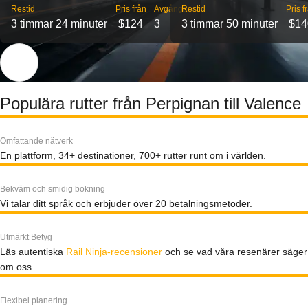
Restid
Pris från
Avgångar
Restid
Pris f
3 timmar 24 minuter
$124
3
3 timmar 50 minuter
$14
Populära rutter från Perpignan till Valence
Omfattande nätverk
En plattform, 34+ destinationer, 700+ rutter runt om i världen.
Bekväm och smidig bokning
Vi talar ditt språk och erbjuder över 20 betalningsmetoder.
Utmärkt Betyg
Läs autentiska
Rail Ninja-recensioner
och se vad våra resenärer säger
om oss.
Flexibel planering