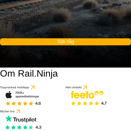
Sök tåg
Om Rail.Ninja
Topprankad mobilapp
Helt utmärkt
Mycket bra