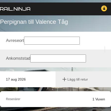
Perpignan till Valence Tåg
Avreseort
Ankomststad
17 aug 2026
Lägg till retur
1
Vuxen
Resenärer