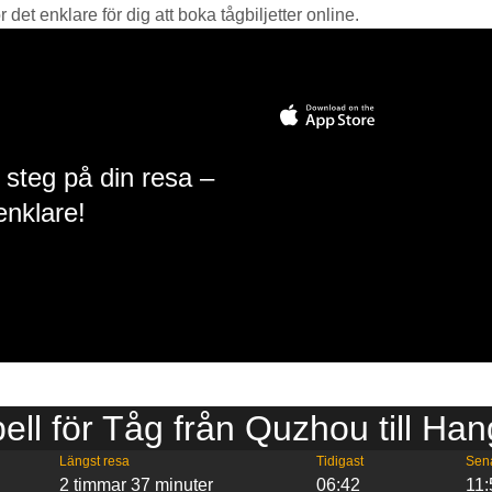
det enklare för dig att boka tågbiljetter online.
 steg på din resa –
enklare!
bell för Tåg från Quzhou till Ha
Längst resa
Tidigast
Sen
2 timmar 37 minuter
06:42
11: