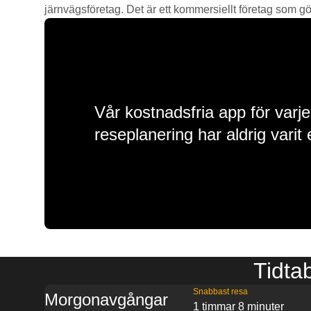
järnvägsföretag. Det är ett kommersiellt företag som gör 
Vår kostnadsfria app för varje
reseplanering har aldrig varit 
Tidta
Snabbast resa
Morgonavgångar
1 timmar 8 minuter