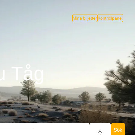
Mina biljetter
Kontrollpanel
u Tåg
Sök