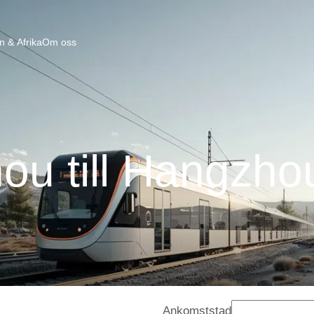
n & Afrika
Om oss
ou till Hangzho
Ankomststad