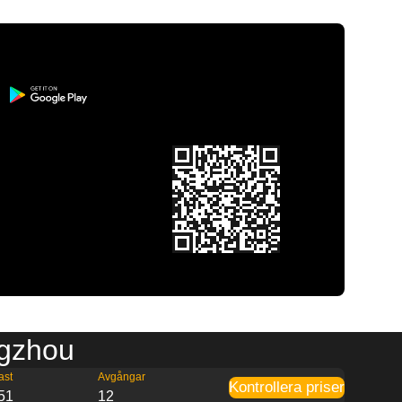
ngzhou
ast
Avgångar
Kontrollera priser
51
12