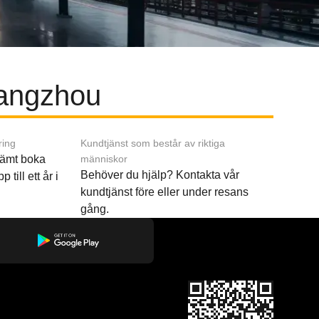
Hangzhou
ring
Kundtjänst som består av riktiga
ämt boka
människor
Behöver du hjälp? Kontakta vår
p till ett år i
kundtjänst före eller under resans
gång.