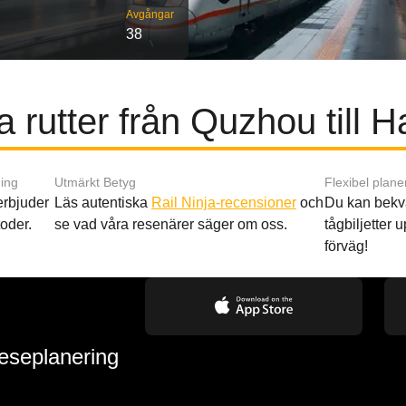
Avgångar
38
a rutter från Quzhou till 
ing
Utmärkt Betyg
Flexibel plane
 erbjuder
Läs autentiska
Rail Ninja-recensioner
och
Du kan bekv
oder.
se vad våra resenärer säger om oss.
tågbiljetter up
förväg!
reseplanering