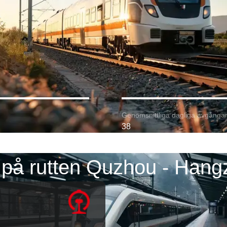
Genomsnittliga dagliga avgångar
38
 på rutten Quzhou - Hang