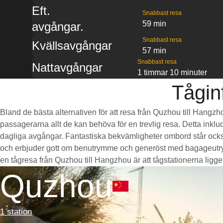
Eft.
Snabbast resa
59 min
avgångar.
Snabbast resa
Kvällsavgångar
57 min
Snabbast resa
Nattavgångar
1 timmar 10 minuter
Tågin
Bland de bästa alternativen för att resa från Quzhou till Hangzh
passagerarna allt de kan behöva för en trevlig resa. Detta inklud
dagliga avgångar. Fantastiska bekvämligheter ombord står också
och erbjuder gott om benutrymme och generöst med bagageutrymm
en tågresa från Quzhou till Hangzhou är att tågstationerna ligger 
Quzhou
1 station