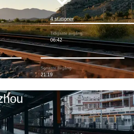
4 stationer
Tidigaste avgång:
06:42
:
Senaste avgång:
21:19
zhou