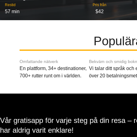
Restid
Pris från
57 min
$42
Populär
Omfattande nätverk
Bekväm och smidig bokn
En plattform, 34+ destinationer,
Vi talar ditt språk och
700+ rutter runt om i världen.
över 20 betalningsmet
Vår gratisapp för varje steg på din resa – 
har aldrig varit enklare!