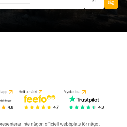
×
1
tåg
ilapp
Helt utmärkt
Mycket bra
epresenterar inte någon officiell webbplats för något