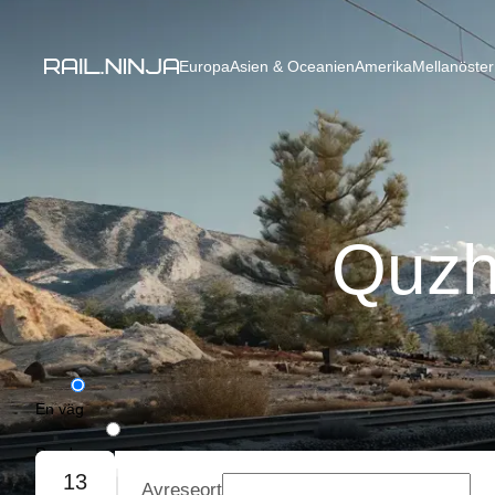
Europa
Asien & Oceanien
Amerika
Mellanöster
Quzh
En väg
Rundresa
13
Avreseort