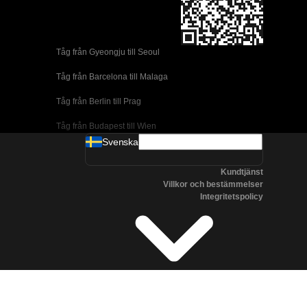
Tåg från Gyeongju till Seoul 
Tåg från Barcelona till Malaga
Tåg från Berlin till Prag
Tåg från Budapest till Wien
Svenska
Tåg från Dublin till Belfast
Kundtjänst
Tåg från Florens till Rom
Villkor och bestämmelser
Integritetspolicy
Tåg från Lissabon till Coimbra
Tåg från Lissabon till Porto
Tåg från Madrid till Cordoba
Tåg från Madrid till Valencia
Tåg från Albufeira till Lissabon