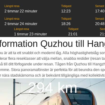
Längst resa
Tidigast
Senast
2 timmar 22 minuter
12:23
17:40
Längst resa
Tidigast
Senast
2 timmar 24 minuter
18:26
20:48
Längst resa
Tidigast
Sen
1 timmar 23 minuter
21:01
21
formation Quzhou till Ha
ou är att ta ett snabbt och modernt tåg. Alla höghastighetståg so
erar flera reseklasser att välja mellan, snabba restider (resan ta
 till ditt förfogande under resan. Tågen från Quzhou till Hang
e. Stora panoramafönster är perfekta för att beundra den spek
nära stadskärnorna och är bekvämt tillgängliga med kollektivtrafik
294 km