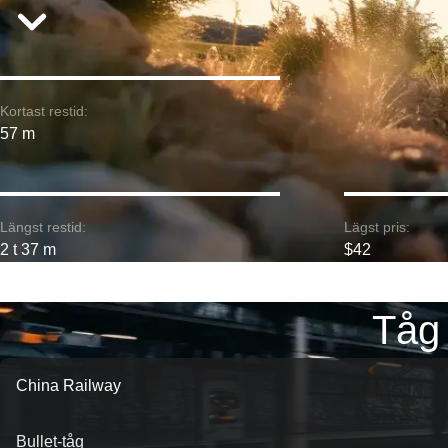
Kortast restid:
57 m
Längst restid:
Lägst pris:
2 t 37 m
$42
Tåg
China Railway
Bullet-tåg