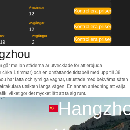
Avgångar
Kontrollera priser
12
Avgångar
Kontrollera priser
12
ast
Avgångar
Kontrollera priser
:19
2
ngzhou
m går mellan städerna är utvecklade för att erbjuda
r cirka 1 timmar) och en omfattande tidtabell med upp till 38
zhou har lätta och rymliga vagnar, utrustade med bekväma säten
takulära utsikten längs vägen. En annan anledning att välja
, vilket gör det mycket lätt att ta sig runt.
Hangzh