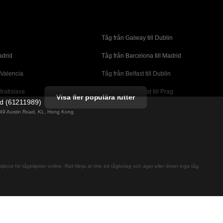
Tåg från Galway till Dublin
adrid
Tåg från Barcelona till Madrid
 Valencia
Tåg från Belfast till Dublin
Bratislava
Tåg från Budapest till Prag
Visa fler populära rutter
ed (61211989)
orto
Tåg från Cork till Dublin
g 49 Austin Road, KL, Hong Kong
l London
Tåg från Faro till Lissabon
ssabon
Tåg från Lissabon till Albufeira
 Lagos
Tåg från Lissabon till Madrid
jänst för tågbiljetter online. Rail Ninja är inte ett tågbolag och äger eller driver inga tåg.
cante
Tåg från Madrid till Barcelona
alaga
Tåg från Madrid till Sevilla
adrid
Tåg från Malaga till Sevilla