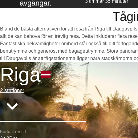
3 timmar 35 minuter
avgångar.
Tågi
Bland de bästa alternativen för att resa från Riga till Daugavpi
allt de kan behöva för en trevlig resa. Detta inkluderar flera re
Fantastiska bekvämligheter ombord står också till ditt förfogan
benutrymme och generöst med bagageutrymme. Stora panoramaföns
till Daugavpils är att tågstationerna ligger nära stadskärnorna och
Riga
2 stationer
Kortast restid: