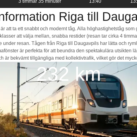
3 timmar 35 minuter
13:40
13
nformation Riga till Dauga
ls är att ta ett snabbt och modernt tåg. Alla höghastighetståg so
seklasser att välja mellan, snabba restider (resan tar cirka 4 tim
de under resan. Tågen från Riga till Daugavpils har lätta och r
ter är perfekta för att beundra den spektakulära utsikten län
 är bekvämt tillgängliga med kollektivtrafik, vilket gör det mycket 
232 km