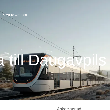
n & Afrika
Om oss
 till Daugavpil
Ankomststad