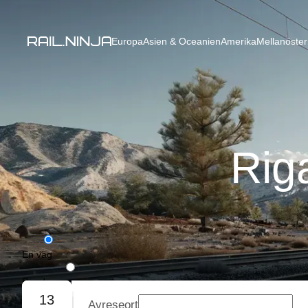
Europa
Asien & Oceanien
Amerika
Mellanöster
Riga
En väg
Rundresa
13
Avreseort