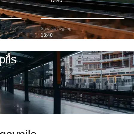
13:40
:
Senaste avgång:
13:40
pils