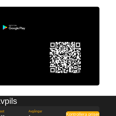
vpils
ast
Avgångar
Kontrollera priser