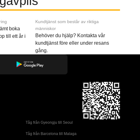
ugavpils
ring
Kundtjänst som består av riktiga
ämt boka
människor
Behöver du hjälp? Kontakta vår
p till ett år i
kundtjänst före eller under resans
gång.
Tåg från Gyeongju till Seoul 
Tåg från Barcelona till Malaga