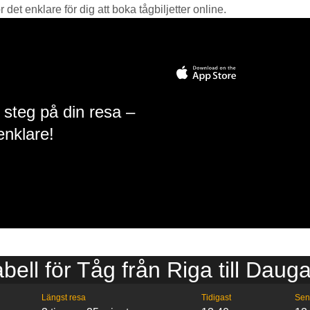
det enklare för dig att boka tågbiljetter online.
 steg på din resa –
enklare!
abell för Tåg från Riga till Dauga
Längst resa
Tidigast
Sen