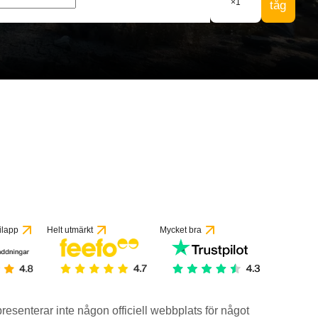
×
1
tåg
ilapp
Helt utmärkt
Mycket bra
epresenterar inte någon officiell webbplats för något