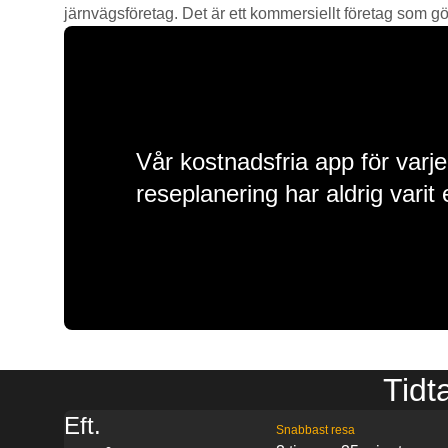
järnvägsföretag. Det är ett kommersiellt företag som gör 
Vår kostnadsfria app för varje
reseplanering har aldrig varit 
Tidt
Eft.
Snabbast resa