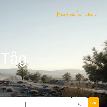
Mina biljetter
Kontrollpanel
s Tåg
Sök