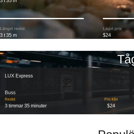
3 t 35 m
Längst restid:
Lägst pris:
3 t 35 m
$24
Tåg
LUX Express
Buss
Restid
Pris från
3 timmar 35 minuter
$24