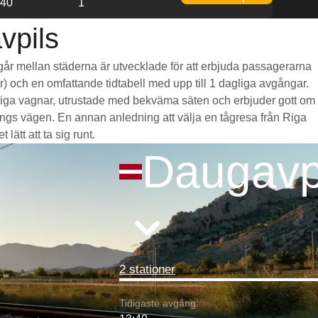
:40
1
vpils
m går mellan städerna är utvecklade för att erbjuda passagerarna
mar) och en omfattande tidtabell med upp till 1 dagliga avgångar.
ymliga vagnar, utrustade med bekväma säten och erbjuder gott om
gs vägen. En annan anledning att välja en tågresa från Riga
lätt att ta sig runt.
Daugavp
2 stationer
Tidigaste avgång: