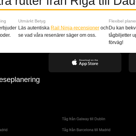
a rutter från Riga till Da
ing
Utmärkt Betyg
Flexibel plane
 erbjuder
Läs autentiska
Rail Ninja-recensioner
och
Du kan bekv
oder.
se vad våra resenärer säger om oss.
tågbiljetter up
förväg!
reseplanering
Tåg från Galway till Dublin
adrid
Tåg från Barcelona till Madrid