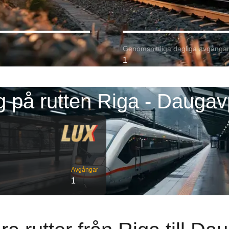
Genomsnittliga dagliga avgångar
1
 på rutten Riga - Daugav
Avgångar
1