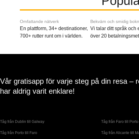
Populär
Omfattande nätverk
Bekväm och smidig bokn
En plattform, 34+ destinationer,
Vi talar ditt språk och
700+ rutter runt om i världen.
över 20 betalningsmet
Vår gratisapp för varje steg på din resa – 
har aldrig varit enklare!
Tåg från Dublin till Galway
Tåg från Faro till Porto
Tåg från Porto till Faro
Tåg från Alicante till M