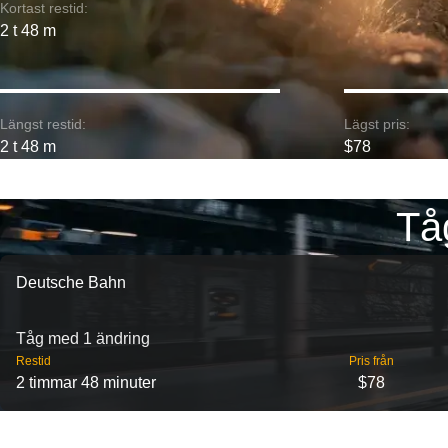
Kortast restid:
2 t 48 m
Längst restid:
Lägst pris:
2 t 48 m
$78
Tå
Deutsche Bahn
Tåg med 1 ändring
Restid
Pris från
2 timmar 48 minuter
$78