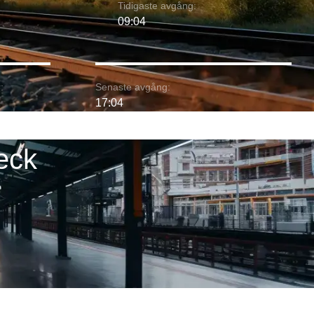
Tidigaste avgång:
09:04
:
Senaste avgång:
17:04
eck