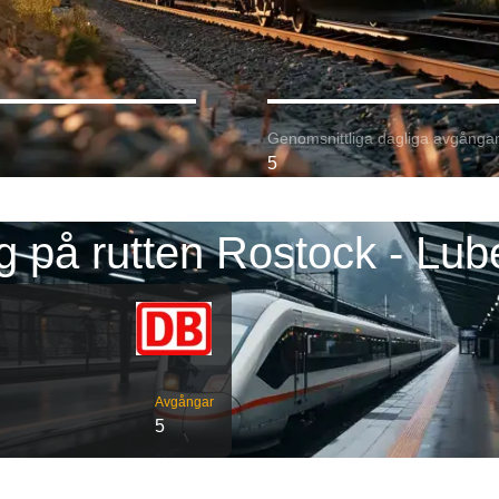
Genomsnittliga dagliga avgångar
5
g på rutten Rostock - Lub
Avgångar
5