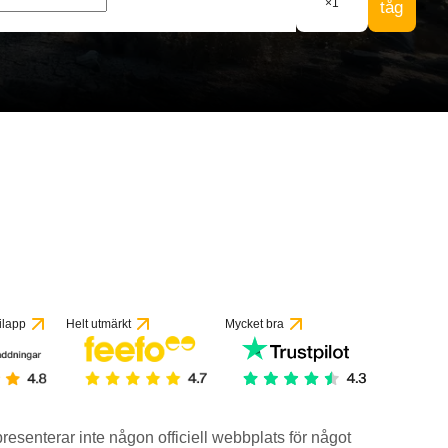
×
1
tåg
ilapp
Helt utmärkt
Mycket bra
epresenterar inte någon officiell webbplats för något