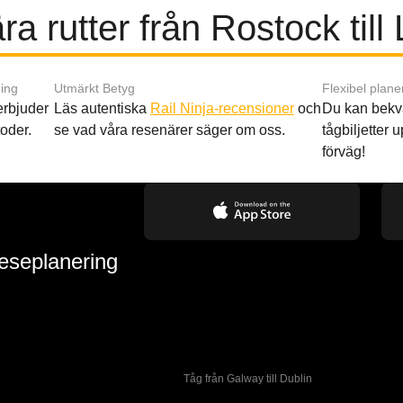
ra rutter från Rostock till
ing
Utmärkt Betyg
Flexibel plane
 erbjuder
Läs autentiska
Rail Ninja-recensioner
och
Du kan bekv
oder.
se vad våra resenärer säger om oss.
tågbiljetter up
förväg!
reseplanering
Tåg från Galway till Dublin