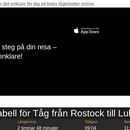
det enklare för dig att boka tågbiljetter online.
 steg på din resa –
enklare!
abell för Tåg från Rostock till L
Längst resa
Tidigast
Sen
2 timmar 48 minuter
09:04
11