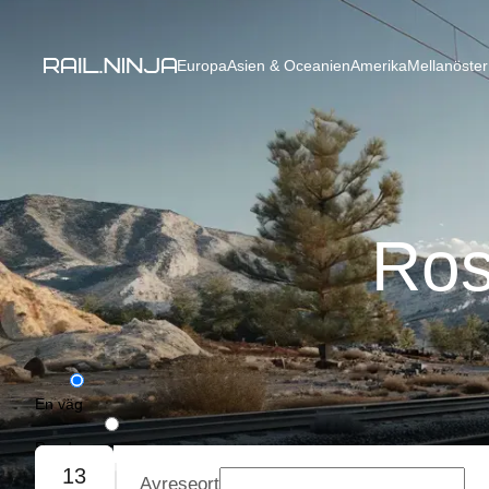
Europa
Asien & Oceanien
Amerika
Mellanöster
Ros
En väg
Rundresa
13
Avreseort