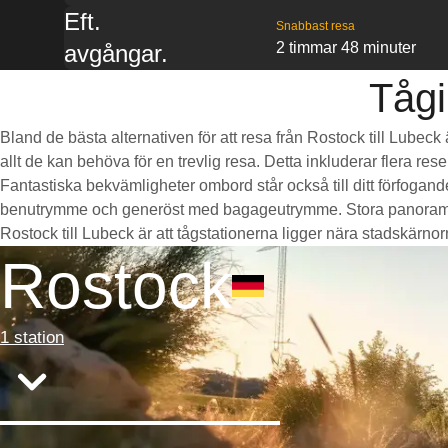
Eft.
Snabbast resa
2 timmar 48 minuter
avgångar.
Tågi
Bland de bästa alternativen för att resa från Rostock till Lubec
allt de kan behöva för en trevlig resa. Detta inkluderar flera re
Fantastiska bekvämligheter ombord står också till ditt förfogan
benutrymme och generöst med bagageutrymme. Stora panoramaföns
Rostock till Lubeck är att tågstationerna ligger nära stadskärnorna
Rostock
1 station