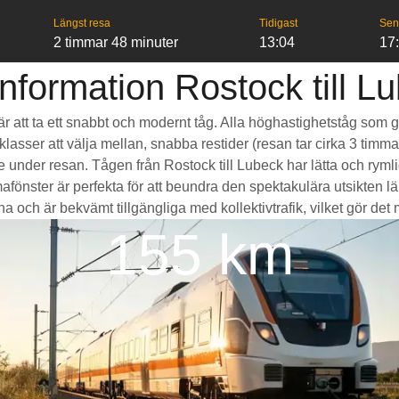
Längst resa
Tidigast
Sen
2 timmar 48 minuter
13:04
17
nformation Rostock till L
k är att ta ett snabbt och modernt tåg. Alla höghastighetståg som
seklasser att välja mellan, snabba restider (resan tar cirka 3 tim
de under resan. Tågen från Rostock till Lubeck har lätta och ry
ter är perfekta för att beundra den spektakulära utsikten län
 och är bekvämt tillgängliga med kollektivtrafik, vilket gör det my
155 km