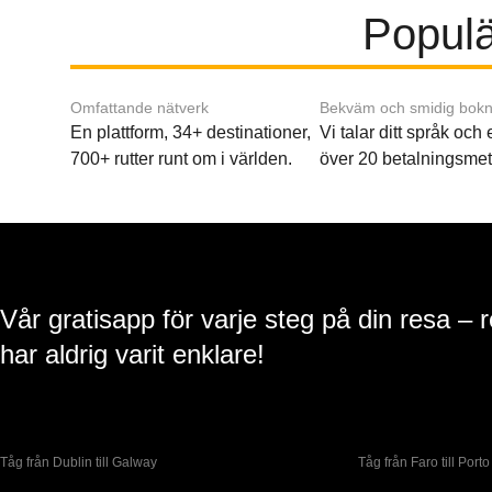
Populä
Omfattande nätverk
Bekväm och smidig bokn
En plattform, 34+ destinationer,
Vi talar ditt språk och
700+ rutter runt om i världen.
över 20 betalningsmet
Vår gratisapp för varje steg på din resa – 
har aldrig varit enklare!
Tåg från Dublin till Galway
Tåg från Faro till Porto