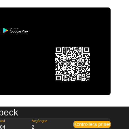
ubeck
ast
Avgångar
Kontrollera priser
:04
2