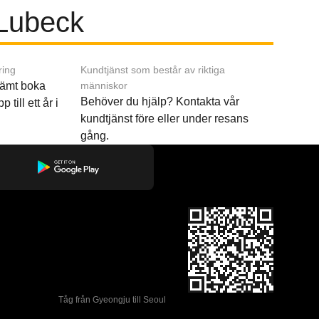
 Lubeck
ring
Kundtjänst som består av riktiga
ämt boka
människor
Behöver du hjälp? Kontakta vår
p till ett år i
kundtjänst före eller under resans
gång.
Tåg från Gyeongju till Seoul 