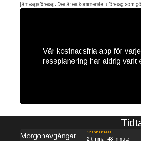
järnvägsföretag. Det är ett kommersiellt företag som gör 
Vår kostnadsfria app för varje
reseplanering har aldrig varit 
Tidt
Snabbast resa
Morgonavgångar
2 timmar 48 minuter