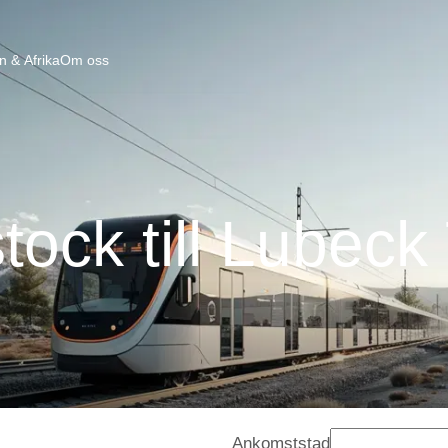
n & Afrika
Om oss
tock till Lubeck
Ankomststad