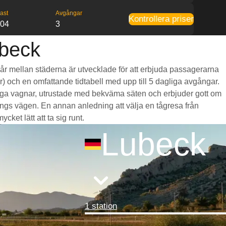
ast
Avgångar
Kontrollera priser
:04
3
ubeck
 går mellan städerna är utvecklade för att erbjuda passagerarna
mar) och en omfattande tidtabell med upp till 5 dagliga avgångar.
mliga vagnar, utrustade med bekväma säten och erbjuder gott om
gs vägen. En annan anledning att välja en tågresa från
cket lätt att ta sig runt.
Lubeck
1 station