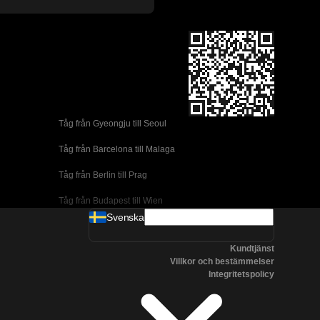
Tåg från Gyeongju till Seoul 
Tåg från Barcelona till Malaga
Tåg från Berlin till Prag
Tåg från Budapest till Wien
Svenska
Tåg från Dublin till Belfast
Kundtjänst
Tåg från Florens till Rom
Villkor och bestämmelser
Integritetspolicy
Tåg från Lissabon till Coimbra
Tåg från Lissabon till Porto