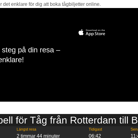
det enklare för dig att boka tågbiljetter online.
 steg på din resa –
enklare!
bell för Tåg från Rotterdam till 
Längst resa
Tidigast
Sen
2 timmar 44 minuter
06:42
11: