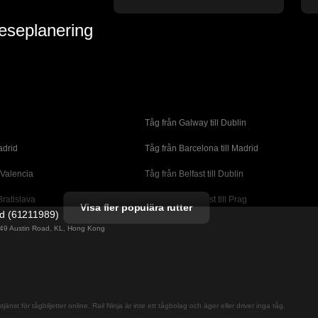
reseplanering
Tåg från Galway till Dublin
adrid
Tåg från Barcelona till Madrid
 Valencia
Tåg från Belfast till Dublin
Bratislava
Tåg från Budapest till Prag
Visa fler populära rutter
ed (61211989)
orto
Tåg från Cork till Dublin
g 49 Austin Road, KL, Hong Kong
l London
Tåg från Faro till Lissabon
ssabon
Tåg från Lissabon till Albufeira
 Lagos
Tåg från Lissabon till Madrid
jänst för tågbiljetter online. Rail Ninja är inte ett tågbolag och äger eller driver inga tåg.