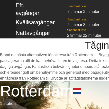
Eft.
Snabbast resa
2 timmar 3 minuter
avgångar.
Snabbast resa
Kvällsavgångar
2 timmar 3 minuter
Snabbast resa
Nattavgångar
2 timmar 22 minuter
Tågin
Bland de bästa alternativen för att resa från Rotterdam till Bryg
passagerarna allt de kan behöva för en trevlig resa. Detta inklud
dagliga avgångar. Fantastiska bekvämligheter ombord står också
och erbjuder gott om benutrymme och generöst med bagageutrymm
en tågresa från Rotterdam till Brygge är att tågstationerna ligger 
Rotterdam
1 station