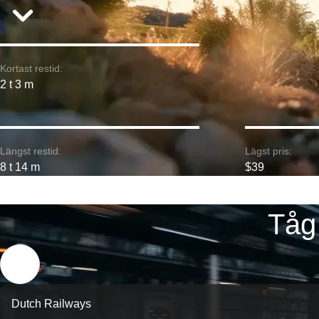
Kortast restid:
2 t 3 m
Längst restid:
Lägst pris:
8 t 14 m
$39
Tåg
Dutch Railways