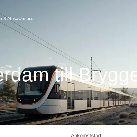
n & Afrika
Om oss
erdam till Brygg
Ankomststad