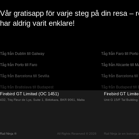
Vår gratisapp för varje steg på din resa – 
har aldrig varit enklare!
Tåg från Dublin till Galway
Tåg från Faro till Porto
Tåg från Porto till Faro
Tåg från Alicante till M
Tåg från Barcelona till Sevilla
Tåg från Barcelona till
Tåg från Bratislava till Budapest
Tåg från Budapest till 
Firebird GT Limited (OC 1451)
Firebird GT Limit
Tåg från Coimbra till Lissabon
Tåg från Coimbra till P
432, Triq Fleur de Lys, Suite 1, Birkirkara, BKR 9061, Malta
Unit G 15/F Tal Buildin
Tåg från Dublin till Cork
Tåg från Edinburgh til
Tåg från Florens till Venedig
Tåg från Lagos till Li
Tåg från Lissabon till Faro
Tåg från Lissabon till
Rail Ninja ®
All Rights Reserved © 2026
Rail Ninja är en bokningst