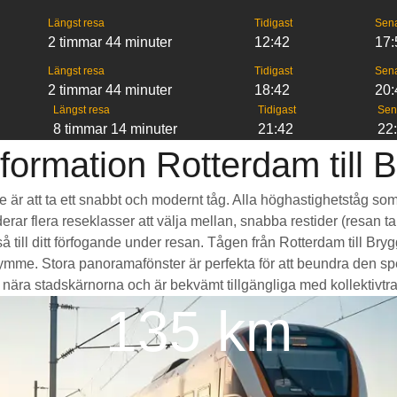
Längst resa
Tidigast
Sen
2 timmar 44 minuter
12:42
17:
Längst resa
Tidigast
Sen
2 timmar 44 minuter
18:42
20:
Längst resa
Tidigast
Sen
8 timmar 14 minuter
21:42
22
formation Rotterdam till 
ge är att ta ett snabbt och modernt tåg. Alla höghastighetståg so
erar flera reseklasser att välja mellan, snabba restider (resan ta
 till ditt förfogande under resan. Tågen från Rotterdam till Br
e. Stora panoramafönster är perfekta för att beundra den spek
nära stadskärnorna och är bekvämt tillgängliga med kollektivtrafik,
135 km