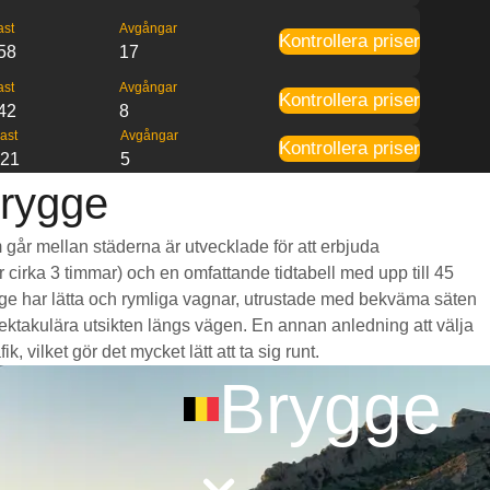
ast
Avgångar
Kontrollera priser
58
17
ast
Avgångar
Kontrollera priser
42
8
ast
Avgångar
Kontrollera priser
:21
5
Brygge
m går mellan städerna är utvecklade för att erbjuda
r cirka 3 timmar) och en omfattande tidtabell med upp till 45
ygge har lätta och rymliga vagnar, utrustade med bekväma säten
takulära utsikten längs vägen. En annan anledning att välja
 vilket gör det mycket lätt att ta sig runt.
Brygge