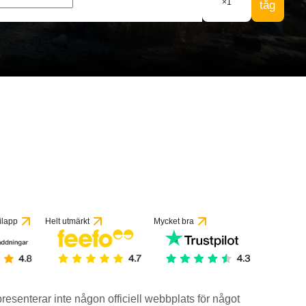
×
1
tåg
ilapp
Helt utmärkt
Mycket bra
epresenterar inte någon officiell webbplats för något