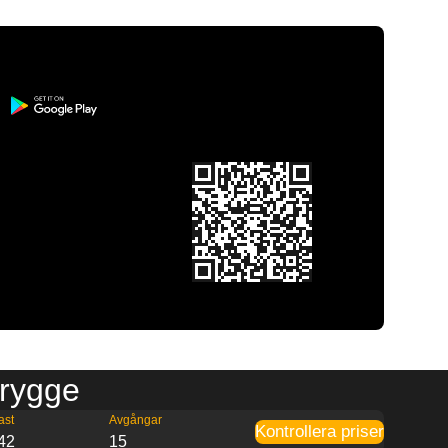
Brygge
ast
Avgångar
Kontrollera priser
42
15