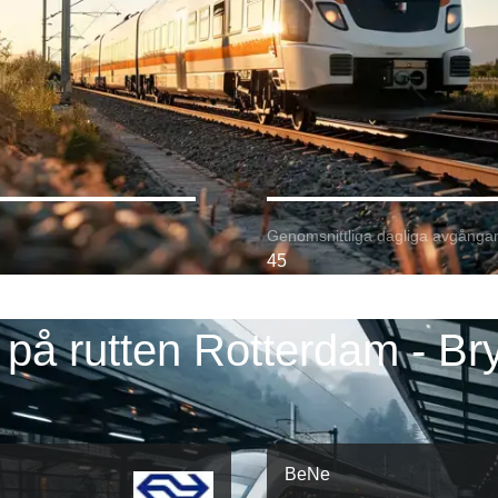
Genomsnittliga dagliga avgångar
45
 på rutten Rotterdam - Br
BeNe