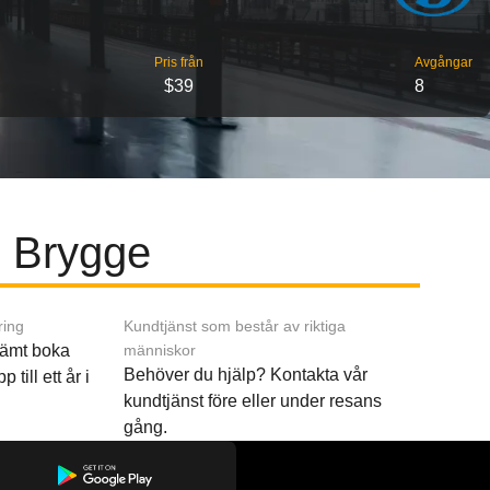
Pris från
Avgångar
$39
8
l Brygge
ring
Kundtjänst som består av riktiga
ämt boka
människor
Behöver du hjälp? Kontakta vår
p till ett år i
kundtjänst före eller under resans
gång.