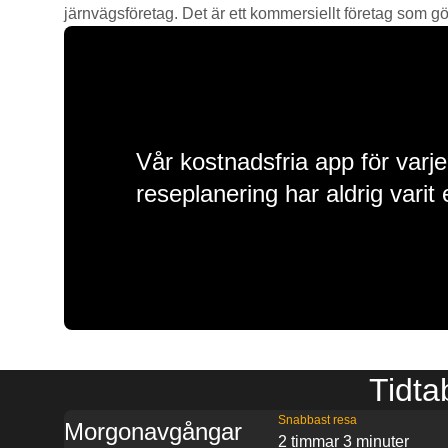
järnvägsföretag. Det är ett kommersiellt företag som gör 
Vår kostnadsfria app för varje
reseplanering har aldrig varit 
Tidta
Snabbast resa
Morgonavgångar
2 timmar 3 minuter