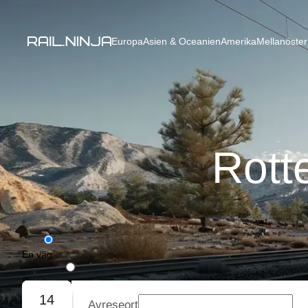
Europa
Asien & Oceanien
Amerika
Mellanöster
Rott
En väg
Rundresa
14
Avreseort