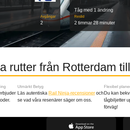
Tåg med 1 ändring
Avgångar
Restid
2
2 timmar 28 minuter
a rutter från Rotterdam til
ing
Utmärkt Betyg
Flexibel plane
 erbjuder
Läs autentiska
Rail Ninja-recensioner
och
Du kan bekv
oder.
se vad våra resenärer säger om oss.
tågbiljetter up
förväg!