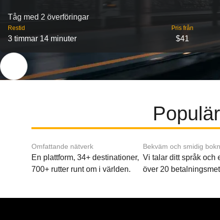
Tåg med 2 överföringar
Restid
Pris från
3 timmar 14 minuter
$41
Populär
Omfattande nätverk
Bekväm och smidig bokn
En plattform, 34+ destinationer,
Vi talar ditt språk och
700+ rutter runt om i världen.
över 20 betalningsmet