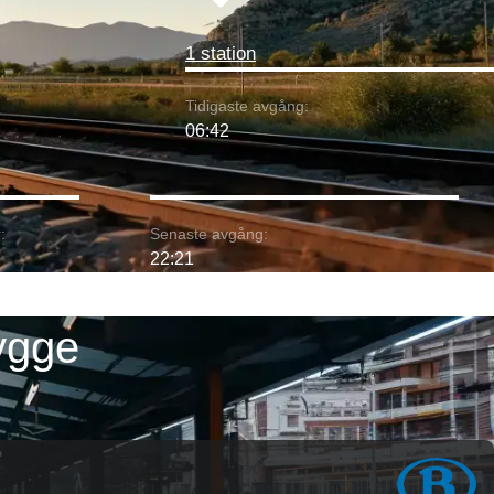
1 station
Tidigaste avgång:
06:42
:
Senaste avgång:
22:21
ygge