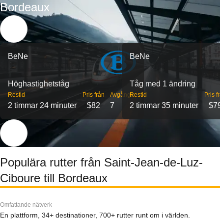
Bordeaux
BeNe
BeNe
Höghastighetståg
Tåg med 1 ändring
Restid
Pris från
Avgångar
Restid
Pris f
2 timmar 24 minuter
$82
7
2 timmar 35 minuter
$7
Populära rutter från Saint-Jean-de-Luz-
Ciboure till Bordeaux
Omfattande nätverk
En plattform, 34+ destinationer, 700+ rutter runt om i världen.