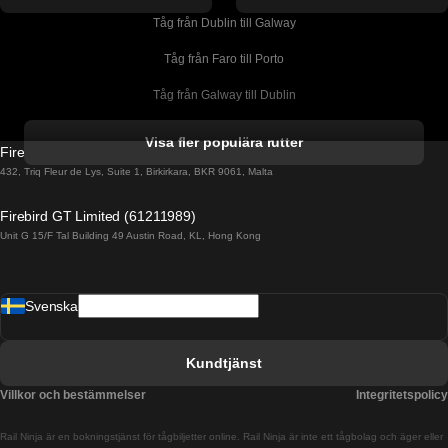
Tåg från Dublin till Galway
Tåg från Faro till Porto
Tåg från Galway till Dublin
Tåg från Gyeongju till Seoul 
Visa fler populära rutter
Firebird GT Limited (OC 1451)
Tåg från Porto till Faro
432, Triq Fleur de Lys, Suite 1, Birkirkara, BKR 9061, Malta
Tåg från Alicante till Madrid
Firebird GT Limited (61211989)
Unit G 15/F Tal Building 49 Austin Road, KL, Hong Kong
Tåg från Barcelona till Madrid
Tåg från Barcelona till Malaga
Svenska
Tåg från Barcelona till Sevilla
Tåg från Barcelona till Valencia
Kundtjänst
Tåg från Belfast till Dublin
Villkor och bestämmelser
Integritetspolicy
Tåg från Berlin till Prag
Rail Ninja är en bokningstjänst för tågbiljetter online. Rail Ninja är inte ett tågbolag och äger eller