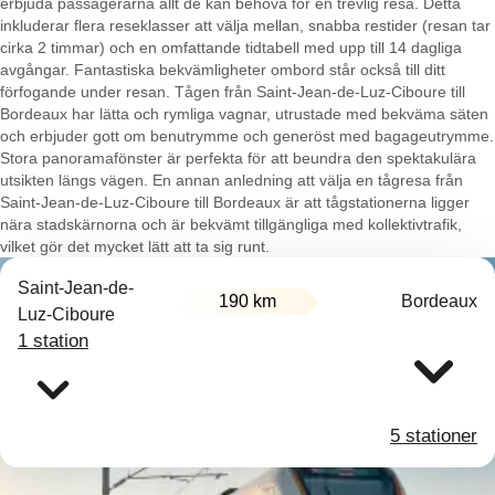
erbjuda passagerarna allt de kan behöva för en trevlig resa. Detta
inkluderar flera reseklasser att välja mellan, snabba restider (resan tar
cirka 2 timmar) och en omfattande tidtabell med upp till 14 dagliga
avgångar. Fantastiska bekvämligheter ombord står också till ditt
förfogande under resan. Tågen från Saint-Jean-de-Luz-Ciboure till
Bordeaux har lätta och rymliga vagnar, utrustade med bekväma säten
och erbjuder gott om benutrymme och generöst med bagageutrymme.
Stora panoramafönster är perfekta för att beundra den spektakulära
utsikten längs vägen. En annan anledning att välja en tågresa från
Saint-Jean-de-Luz-Ciboure till Bordeaux är att tågstationerna ligger
nära stadskärnorna och är bekvämt tillgängliga med kollektivtrafik,
vilket gör det mycket lätt att ta sig runt.
Saint-Jean-de-
190 km
Bordeaux
Luz-Ciboure
1 station
5 stationer