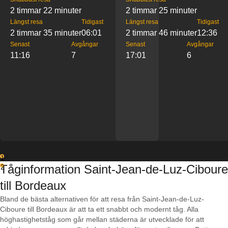
2 timmar 22 minuter
2 timmar 25 minuter
Längst resa
Tidigast
Längst resa
Tidigast
2 timmar 35 minuter
06:01
2 timmar 46 minuter
12:36
Senast
Avgångar
Senast
Avgångar
11:16
7
17:01
6
1
Tåginformation Saint-Jean-de-Luz-Ciboure
2
till Bordeaux
Bland de bästa alternativen för att resa från Saint-Jean-de-Luz-
Ciboure till Bordeaux är att ta ett snabbt och modernt tåg. Alla
höghastighetståg som går mellan städerna är utvecklade för att