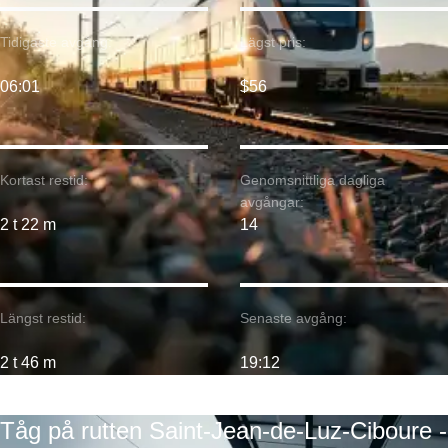
Tidigaste avgång:
Lägst pris:
06:01
$56
Kortast restid:
Genomsnittliga dagliga
avgångar:
2 t 22 m
14
Längst restid:
Senaste avgång:
2 t 46 m
19:12
Tåg på rutten Saint-Jean-de-Luz-Ciboure -