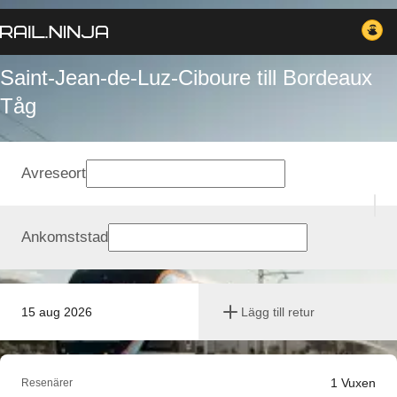
Saint-Jean-de-Luz-Ciboure till Bordeaux
Tåg
Avreseort
Ankomststad
15 aug 2026
Lägg till retur
1
Vuxen
Resenärer