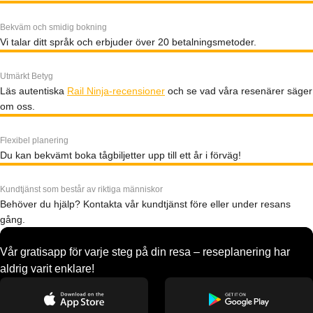
Bekväm och smidig bokning
Vi talar ditt språk och erbjuder över 20 betalningsmetoder.
Utmärkt Betyg
Läs autentiska
Rail Ninja-recensioner
och se vad våra resenärer säger
om oss.
Flexibel planering
Du kan bekvämt boka tågbiljetter upp till ett år i förväg!
Kundtjänst som består av riktiga människor
Behöver du hjälp? Kontakta vår kundtjänst före eller under resans
gång.
Vår gratisapp för varje steg på din resa – reseplanering har
aldrig varit enklare!