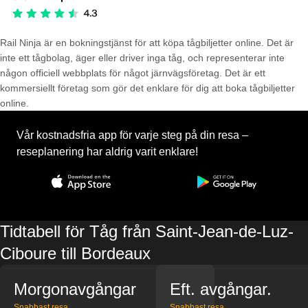
Rail Ninja är en bokningstjänst för att köpa tågbiljetter online. Det är
inte ett tågbolag, äger eller driver inga tåg, och representerar inte
någon officiell webbplats för något järnvägsföretag. Det är ett
kommersiellt företag som gör det enklare för dig att boka tågbiljetter
online.
Vår kostnadsfria app för varje steg på din resa –
reseplanering har aldrig varit enklare!
Tidtabell för Tåg från Saint-Jean-de-Luz-
Ciboure till Bordeaux
Morgonavgångar
Eft. avgångar.
Snabbast resa
Snabbast resa