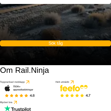
Sök tåg
Om Rail.Ninja
Topprankad mobilapp
Helt utmärkt
Mycket bra