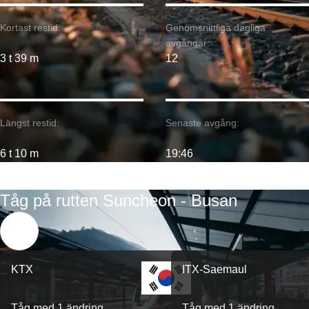
Kortast restid:
Genomsnittliga dagliga
avgångar:
3 t 39 m
12
Längst restid:
Senaste avgång:
6 t 10 m
19:46
Tåg på rutten Suncheon - Busan
KTX
ITX-Saemaul
Tåg med 1 ändring
Tåg med 1 ändring