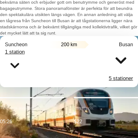
bekväma säten och erbjuder gott om benutrymme och generöst med
bagageutrymme. Stora panoramafönster är perfekta för att beundra
den spektakulära utsikten längs vägen. En annan anledning att välja
en tågresa från Suncheon till Busan är att tågstationerna ligger nära
stadskärnorna och är bekvämt tillgängliga med kollektivtrafik, vilket gör
det mycket lätt att ta sig runt.
Suncheon
200 km
Busan
1 station
5 stationer
Tidigaste avgång:
Lägst pris:
05:26
$22