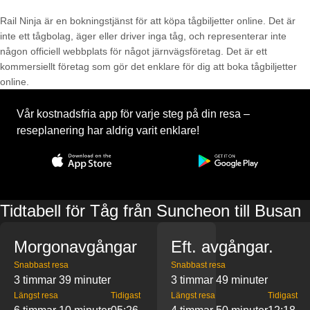
Rail Ninja är en bokningstjänst för att köpa tågbiljetter online. Det är
inte ett tågbolag, äger eller driver inga tåg, och representerar inte
någon officiell webbplats för något järnvägsföretag. Det är ett
kommersiellt företag som gör det enklare för dig att boka tågbiljetter
online.
Vår kostnadsfria app för varje steg på din resa –
reseplanering har aldrig varit enklare!
Tidtabell för Tåg från Suncheon till Busan
Morgonavgångar
Eft. avgångar.
Snabbast resa
Snabbast resa
3 timmar 39 minuter
3 timmar 49 minuter
Längst resa
Tidigast
Längst resa
Tidigast