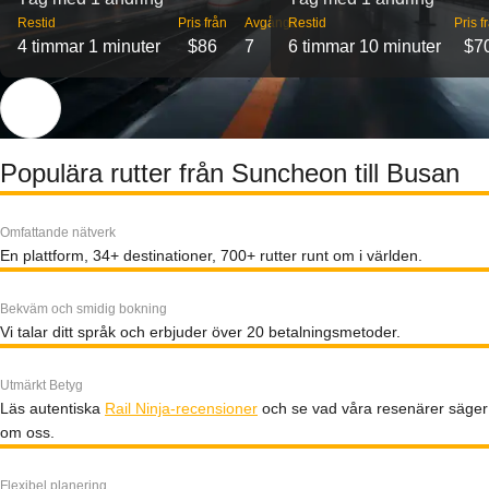
Restid
Pris från
Avgångar
Restid
Pris f
4 timmar 1 minuter
$86
7
6 timmar 10 minuter
$7
Populära rutter från Suncheon till Busan
Omfattande nätverk
En plattform, 34+ destinationer, 700+ rutter runt om i världen.
Bekväm och smidig bokning
Vi talar ditt språk och erbjuder över 20 betalningsmetoder.
Utmärkt Betyg
Läs autentiska
Rail Ninja-recensioner
och se vad våra resenärer säger
om oss.
Flexibel planering