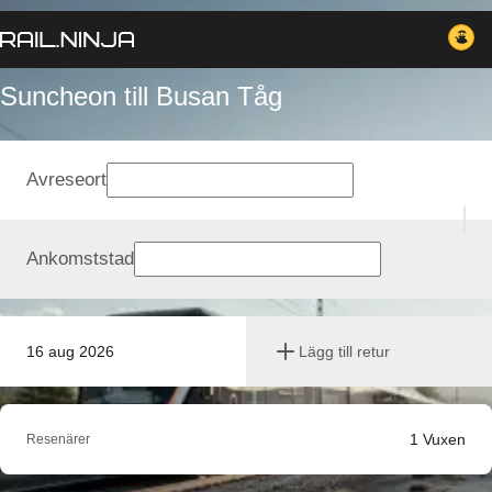
Suncheon till Busan Tåg
Avreseort
Ankomststad
16 aug 2026
Lägg till retur
1
Vuxen
Resenärer