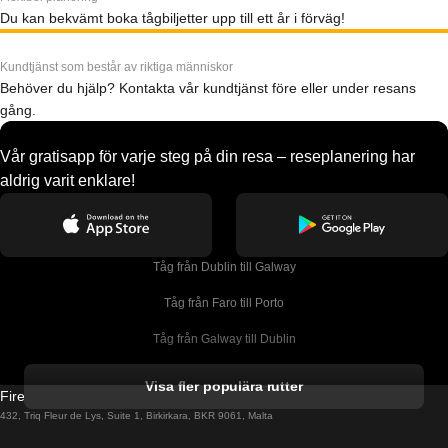
Du kan bekvämt boka tågbiljetter upp till ett år i förväg!
Kundtjänst som består av riktiga människor
Behöver du hjälp? Kontakta vår kundtjänst före eller under resans
gång.
Vår gratisapp för varje steg på din resa – reseplanering har
aldrig varit enklare!
Tåg från Dublin till Galway
Tåg från Faro till Porto
Tåg från Galway till Dublin
Tåg från Gyeongju till Seoul 
Visa fler populära rutter
Firebird GT Limited (OC 1451)
Tåg från Porto till Faro
432, Triq Fleur de Lys, Suite 1, Birkirkara, BKR 9061, Malta
Tåg från Alicante till Madrid