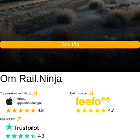
Sök tåg
Om Rail.Ninja
Topprankad mobilapp
Helt utmärkt
Mycket bra