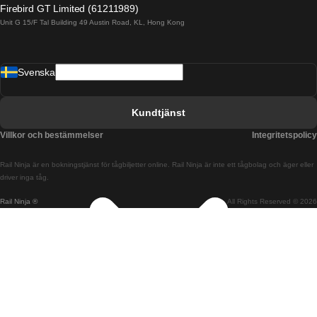
Firebird GT Limited (61211989)
Unit G 15/F Tal Building 49 Austin Road, KL, Hong Kong
Tåg från Barcelona till Madrid
Tåg från Barcelona till Malaga
Svenska
Tåg från Barcelona till Sevilla
Tåg från Barcelona till Valencia
Kundtjänst
Tåg från Belfast till Dublin
Villkor och bestämmelser
Integritetspolicy
Tåg från Berlin till Prag
Rail Ninja är en bokningstjänst för tågbiljetter online. Rail Ninja är inte ett tågbolag och äger eller
Tåg från Bratislava till Budapest
driver inga tåg.
Rail Ninja ®
All Rights Reserved © 2026
Tåg från Budapest till Bratislava
Tåg från Budapest till Prag
Tåg från Budapest till Wien
Tåg från Coimbra till Lissabon
Tåg från Coimbra till Porto