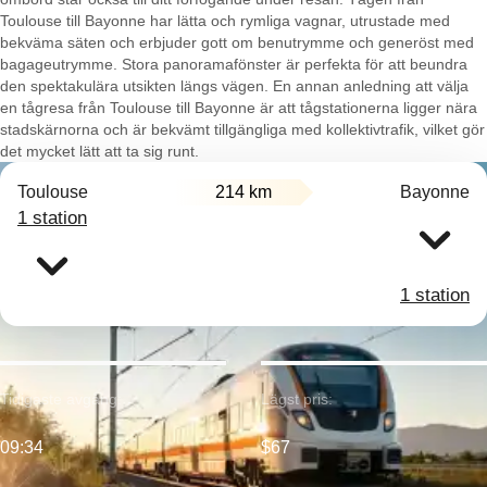
Toulouse till Bayonne har lätta och rymliga vagnar, utrustade med
bekväma säten och erbjuder gott om benutrymme och generöst med
bagageutrymme. Stora panoramafönster är perfekta för att beundra
den spektakulära utsikten längs vägen. En annan anledning att välja
en tågresa från Toulouse till Bayonne är att tågstationerna ligger nära
stadskärnorna och är bekvämt tillgängliga med kollektivtrafik, vilket gör
det mycket lätt att ta sig runt.
Toulouse
214 km
Bayonne
1 station
1 station
Tidigaste avgång:
Lägst pris:
09:34
$67