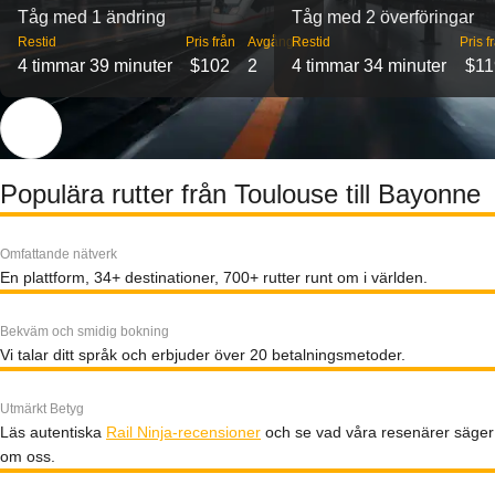
Tåg med 1 ändring
Tåg med 2 överföringar
Restid
Pris från
Avgångar
Restid
Pris f
4 timmar 39 minuter
$102
2
4 timmar 34 minuter
$11
Populära rutter från Toulouse till Bayonne
Omfattande nätverk
En plattform, 34+ destinationer, 700+ rutter runt om i världen.
Bekväm och smidig bokning
Vi talar ditt språk och erbjuder över 20 betalningsmetoder.
Utmärkt Betyg
Läs autentiska
Rail Ninja-recensioner
och se vad våra resenärer säger
om oss.