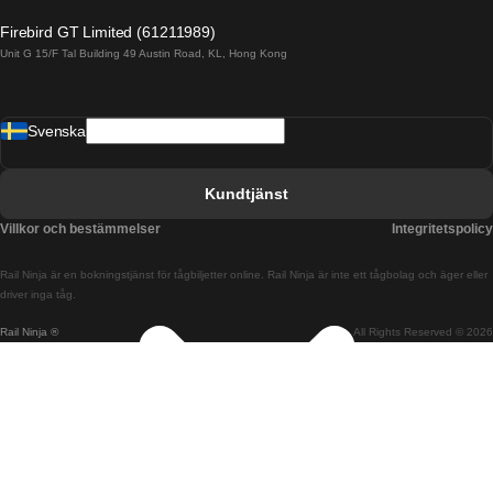
Tåg från Alicante till Madrid
Firebird GT Limited (61211989)
Unit G 15/F Tal Building 49 Austin Road, KL, Hong Kong
Tåg från Barcelona till Madrid
Tåg från Barcelona till Malaga
Svenska
Tåg från Barcelona till Sevilla
Tåg från Barcelona till Valencia
Kundtjänst
Tåg från Belfast till Dublin
Villkor och bestämmelser
Integritetspolicy
Tåg från Berlin till Prag
Rail Ninja är en bokningstjänst för tågbiljetter online. Rail Ninja är inte ett tågbolag och äger eller
Tåg från Bratislava till Budapest
driver inga tåg.
Rail Ninja ®
All Rights Reserved © 2026
Tåg från Budapest till Bratislava
Tåg från Budapest till Prag
Tåg från Budapest till Wien
Tåg från Coimbra till Lissabon