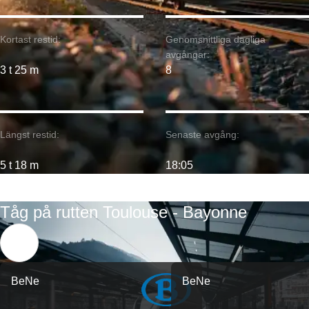
Kortast restid:
Genomsnittliga dagliga
avgångar:
3 t 25 m
8
Längst restid:
Senaste avgång:
5 t 18 m
18:05
Tåg på rutten Toulouse - Bayonne
BeNe
BeNe