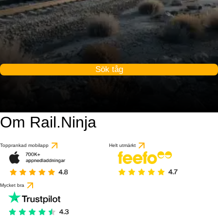
Sök tåg
Om Rail.Ninja
Topprankad mobilapp
Helt utmärkt
Mycket bra