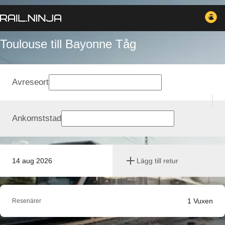
Toulouse till Bayonne Tåg
Avreseort
Ankomststad
14 aug 2026
Lägg till retur
1
Vuxen
Resenärer