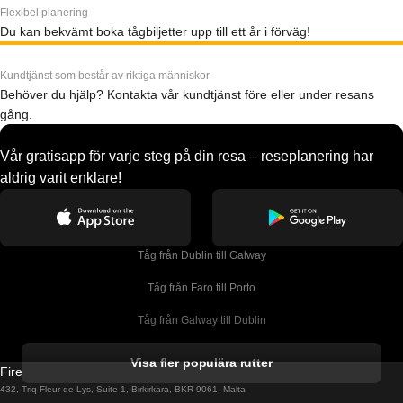
Flexibel planering
Du kan bekvämt boka tågbiljetter upp till ett år i förväg!
Kundtjänst som består av riktiga människor
Behöver du hjälp? Kontakta vår kundtjänst före eller under resans
gång.
Vår gratisapp för varje steg på din resa – reseplanering har
aldrig varit enklare!
Tåg från Dublin till Galway
Tåg från Faro till Porto
Tåg från Galway till Dublin
Tåg från Gyeongju till Seoul 
Visa fler populära rutter
Firebird GT Limited (OC 1451)
Tåg från Porto till Faro
432, Triq Fleur de Lys, Suite 1, Birkirkara, BKR 9061, Malta