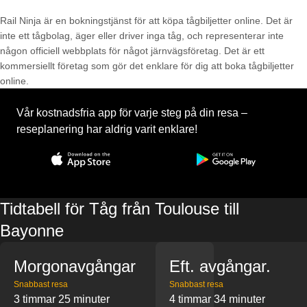
Rail Ninja är en bokningstjänst för att köpa tågbiljetter online. Det är
inte ett tågbolag, äger eller driver inga tåg, och representerar inte
någon officiell webbplats för något järnvägsföretag. Det är ett
kommersiellt företag som gör det enklare för dig att boka tågbiljetter
online.
Vår kostnadsfria app för varje steg på din resa –
reseplanering har aldrig varit enklare!
Tidtabell för Tåg från Toulouse till
Bayonne
Morgonavgångar
Eft. avgångar.
Snabbast resa
Snabbast resa
3 timmar 25 minuter
4 timmar 34 minuter