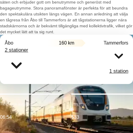
säten och erbjuder gott om benutrymme och generöst med
bagageutrymme. Stora panoramafönster är perfekta för att beundra
den spektakulära utsikten längs vägen. En annan anledning att välja
en tågresa från Åbo till Tammerfors är att tågstationerna ligger nära
stadskärnorna och är bekvämt tillgängliga med kollektivtrafik, vilket gör
det mycket lätt att ta sig runt.
Åbo
160 km
Tammerfors
2 stationer
1 station
Tidigaste avgång:
Lägst pris:
06:54
$33