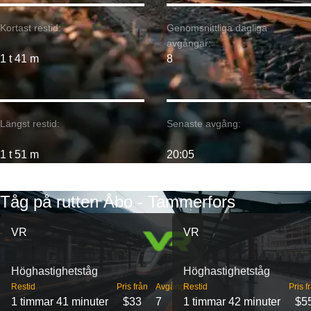
Kortast restid:
Genomsnittliga dagliga
avgångar:
1 t 41 m
8
Längst restid:
Senaste avgång:
1 t 51 m
20:05
Tåg på rutten Åbo - Tammerfors
VR
VR
Höghastighetståg
Höghastighetståg
Restid
Pris från
Avgångar
Restid
Pris f
1 timmar 41 minuter
$33
7
1 timmar 42 minuter
$5