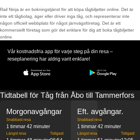
Rail Ninja är en bokningstjänst för att köpa tågbiljetter online. Det är
inte ett tågbolag, äger eller driver inga tåg, och representerar inte
någon officiell webbplats för något järnvägsföretag. Det är ett
kommersiellt företag som gör det enklare för dig att boka tågbiljetter
online.
Vår kostnadsfria app för varje steg på din resa –
reseplanering har aldrig varit enklare!
Tidtabell för Tåg från Åbo till Tammerfors
Morgonavgångar
Eft. avgångar.
Snabbast resa
Snabbast resa
1 timmar 42 minuter
1 timmar 42 minuter
Längst resa
Tidigast
Längst resa
Tidigast