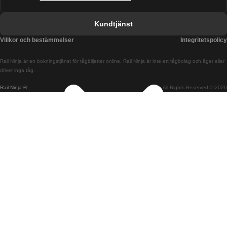
Tåg från Barcelona till Valencia
Kundtjänst
Tåg från Belfast till Dublin
Villkor och bestämmelser
Integritetspolicy
Tåg från Berlin till Prag
Rail Ninja är en bokningstjänst för tågbiljetter online. Rail Ninja är inte ett tågbolag och äger eller
Tåg från Bratislava till Budapest
driver inga tåg.
Rail Ninja ®
All Rights Reserved © 2026
Tåg från Budapest till Bratislava
Tåg från Budapest till Prag
Tåg från Budapest till Wien
Tåg från Coimbra till Lissabon
Tåg från Coimbra till Porto
Tåg från Cork till Dublin
Tåg från Dublin till Belfast
Tåg från Dublin till Cork