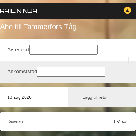
Åbo till Tammerfors Tåg
Avreseort
Ankomststad
13 aug 2026
Lägg till retur
1
Vuxen
Resenärer