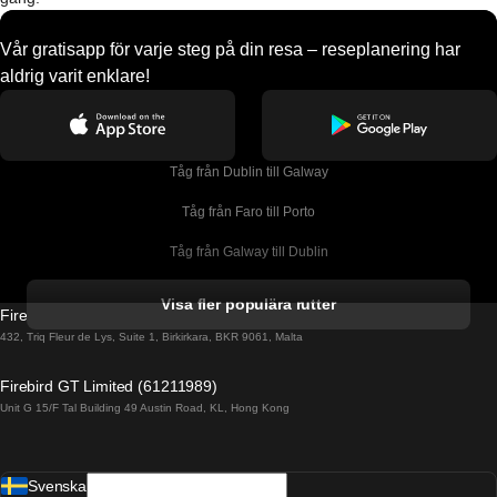
Vår gratisapp för varje steg på din resa – reseplanering har
aldrig varit enklare!
Tåg från Dublin till Galway
Tåg från Faro till Porto
Tåg från Galway till Dublin
Tåg från Gyeongju till Seoul 
Visa fler populära rutter
Firebird GT Limited (OC 1451)
Tåg från Porto till Faro
432, Triq Fleur de Lys, Suite 1, Birkirkara, BKR 9061, Malta
Tåg från Alicante till Madrid
Firebird GT Limited (61211989)
Unit G 15/F Tal Building 49 Austin Road, KL, Hong Kong
Tåg från Barcelona till Madrid
Tåg från Barcelona till Malaga
Svenska
Tåg från Barcelona till Sevilla