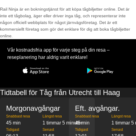
Rail Ninja är en bokningstjänst för att köpa tågbiljetter online. Det är
inte ett tågbolag, äger eller driver inga tåg, och representerar inte
någon officiell webbplats för något järnvägsföretag. Det är ett
kommersiellt företag som gör det enklare för dig att boka tågbiljetter
online.
Vår kostnadsfria app för varje steg på din resa –
reseplanering har aldrig varit enklare!
Tidtabell för Tåg från Utrecht till Haag
Morgonavgångar
Eft. avgångar.
Snabbast resa
Längst resa
Snabbast resa
Längst resa
45 min
1 timmar 5 minuter
45 min
1 timmar 5 
Tidigast
Senast
Tidigast
Senast