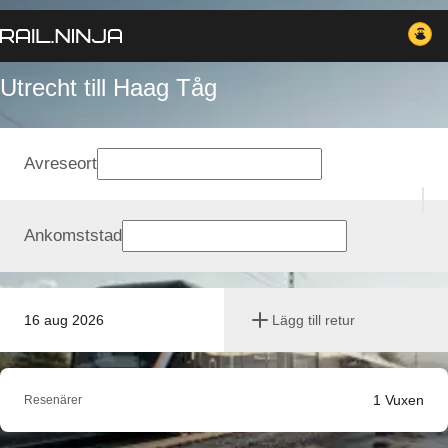
Utrecht till Haag Tåg
Avreseort
Ankomststad
16 aug 2026
Lägg till retur
1
Vuxen
Resenärer