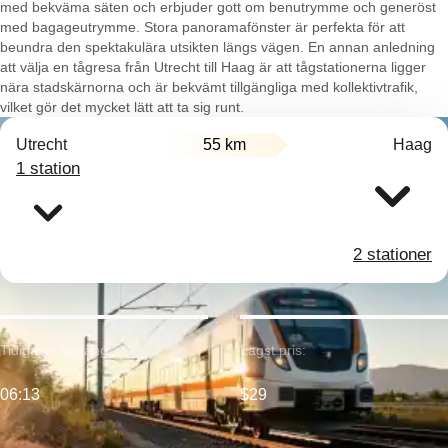
med bekväma säten och erbjuder gott om benutrymme och generöst
med bagageutrymme. Stora panoramafönster är perfekta för att
beundra den spektakulära utsikten längs vägen. En annan anledning
att välja en tågresa från Utrecht till Haag är att tågstationerna ligger
nära stadskärnorna och är bekvämt tillgängliga med kollektivtrafik,
vilket gör det mycket lätt att ta sig runt.
Utrecht
55 km
Haag
1 station
2 stationer
Tidigaste avgång:
Lägst pris:
06:13
$29