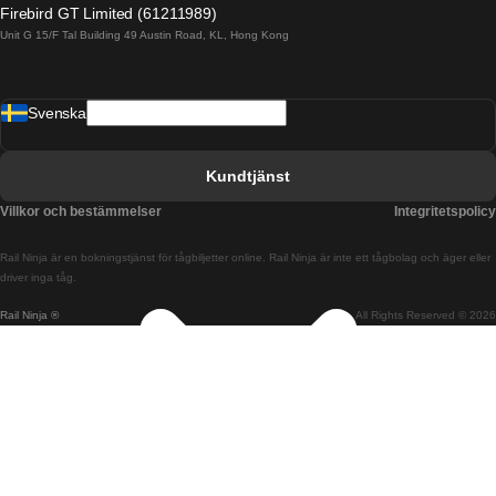
Firebird GT Limited (61211989)
Unit G 15/F Tal Building 49 Austin Road, KL, Hong Kong
Tåg från Barcelona till Madrid
Tåg från Barcelona till Malaga
Svenska
Tåg från Barcelona till Sevilla
Tåg från Barcelona till Valencia
Kundtjänst
Tåg från Belfast till Dublin
Villkor och bestämmelser
Integritetspolicy
Tåg från Berlin till Prag
Rail Ninja är en bokningstjänst för tågbiljetter online. Rail Ninja är inte ett tågbolag och äger eller
Tåg från Bratislava till Budapest
driver inga tåg.
Rail Ninja ®
All Rights Reserved © 2026
Tåg från Budapest till Bratislava
Tåg från Budapest till Prag
Tåg från Budapest till Wien
Tåg från Coimbra till Lissabon
Tåg från Coimbra till Porto