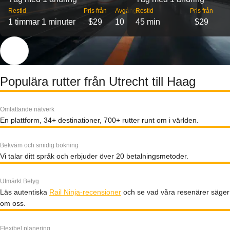
Restid
Pris från
Avgångar
Restid
Pris från
1 timmar 1 minuter
$29
10
45 min
$29
Populära rutter från Utrecht till Haag
Omfattande nätverk
En plattform, 34+ destinationer, 700+ rutter runt om i världen.
Bekväm och smidig bokning
Vi talar ditt språk och erbjuder över 20 betalningsmetoder.
Utmärkt Betyg
Läs autentiska
Rail Ninja-recensioner
och se vad våra resenärer säger
om oss.
Flexibel planering