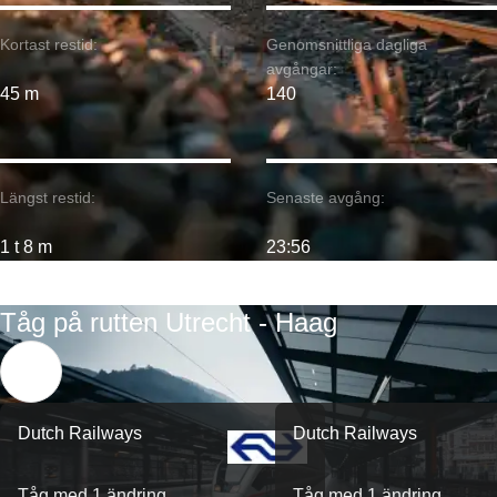
Kortast restid:
Genomsnittliga dagliga
avgångar:
45 m
140
Längst restid:
Senaste avgång:
1 t 8 m
23:56
Tåg på rutten Utrecht - Haag
Dutch Railways
Dutch Railways
Tåg med 1 ändring
Tåg med 1 ändring