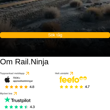
Sök tåg
Om Rail.Ninja
Topprankad mobilapp
Helt utmärkt
Mycket bra