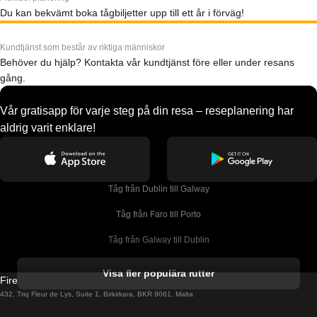
Du kan bekvämt boka tågbiljetter upp till ett år i förväg!
Kundtjänst som består av riktiga människor
Behöver du hjälp? Kontakta vår kundtjänst före eller under resans
gång.
Vår gratisapp för varje steg på din resa – reseplanering har
aldrig varit enklare!
Tåg från Dublin till Galway
Tåg från Faro till Porto
Tåg från Galway till Dublin
Tåg från Gyeongju till Seoul 
Visa fler populära rutter
Firebird GT Limited (OC 1451)
Tåg från Porto till Faro
432, Triq Fleur de Lys, Suite 1, Birkirkara, BKR 9061, Malta
Tåg från Alicante till Madrid