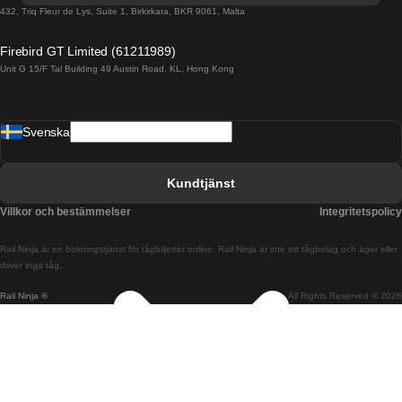
Tåg från Porto till Faro
432, Triq Fleur de Lys, Suite 1, Birkirkara, BKR 9061, Malta
Tåg från Alicante till Madrid
Firebird GT Limited (61211989)
Unit G 15/F Tal Building 49 Austin Road, KL, Hong Kong
Tåg från Barcelona till Madrid
Tåg från Barcelona till Malaga
Svenska
Tåg från Barcelona till Sevilla
Tåg från Barcelona till Valencia
Kundtjänst
Tåg från Belfast till Dublin
Villkor och bestämmelser
Integritetspolicy
Tåg från Berlin till Prag
Rail Ninja är en bokningstjänst för tågbiljetter online. Rail Ninja är inte ett tågbolag och äger eller
Tåg från Bratislava till Budapest
driver inga tåg.
Rail Ninja ®
All Rights Reserved © 2026
Tåg från Budapest till Bratislava
Tåg från Budapest till Prag
Tåg från Budapest till Wien
Tåg från Coimbra till Lissabon