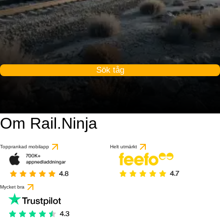
Sök tåg
Om Rail.Ninja
Topprankad mobilapp
Helt utmärkt
Mycket bra