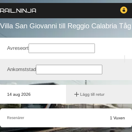
Villa San Giovanni till Reggio Calabria Tåg
Avreseort
Ankomststad
14 aug 2026
Lägg till retur
1
Vuxen
Resenärer