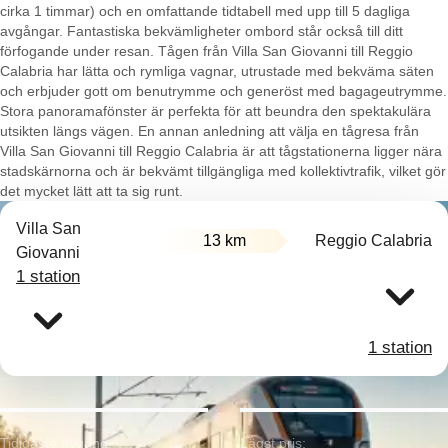
cirka 1 timmar) och en omfattande tidtabell med upp till 5 dagliga
avgångar. Fantastiska bekvämligheter ombord står också till ditt
förfogande under resan. Tågen från Villa San Giovanni till Reggio
Calabria har lätta och rymliga vagnar, utrustade med bekväma säten
och erbjuder gott om benutrymme och generöst med bagageutrymme.
Stora panoramafönster är perfekta för att beundra den spektakulära
utsikten längs vägen. En annan anledning att välja en tågresa från
Villa San Giovanni till Reggio Calabria är att tågstationerna ligger nära
stadskärnorna och är bekvämt tillgängliga med kollektivtrafik, vilket gör
det mycket lätt att ta sig runt.
Villa San
13 km
Reggio Calabria
Giovanni
1 station
1 station
Tidigaste avgång:
Lägst pris: