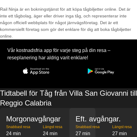
Rail Ninja är en bokningstjänst för att köpa tågbiljetter online. Det är
inte ett tågbolag, äger eller driver inga tåg, och representerar inte
någon officiell webbplats för något järnvägsföretag. Det är ett
kommersiellt företag som gör det enklare för dig att boka tågbiljetter
online.
Vår kostnadsfria app för varje steg på din resa –
reseplanering har aldrig varit enklare!
Tidtabell för Tåg från Villa San Giovanni till
Reggio Calabria
Morgonavgångar
Eft. avgångar.
Snabbast resa
Längst resa
Snabbast resa
Längst resa
24 min
24 min
27 min
27 min