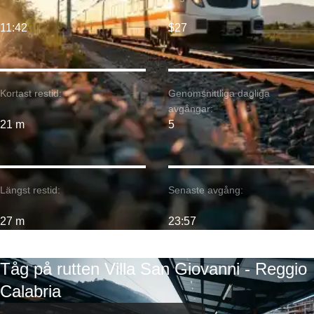
11:42
$27
Kortast restid:
Genomsnittliga dagliga
avgångar:
21 m
5
Längst restid:
Senaste avgång:
27 m
23:57
Tåg på rutten Villa San Giovanni - Reggio
Calabria