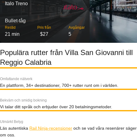
Italo Treno
Bullet-tåg
Restid
Pris från
Avgångar
21 min
$27
5
Populära rutter från Villa San Giovanni till
Reggio Calabria
Omfattande nätverk
En plattform, 34+ destinationer, 700+ rutter runt om i världen.
Bekväm och smidig bokning
Vi talar ditt språk och erbjuder över 20 betalningsmetoder.
Utmärkt Betyg
Läs autentiska
Rail Ninja-recensioner
och se vad våra resenärer säger
om oss.