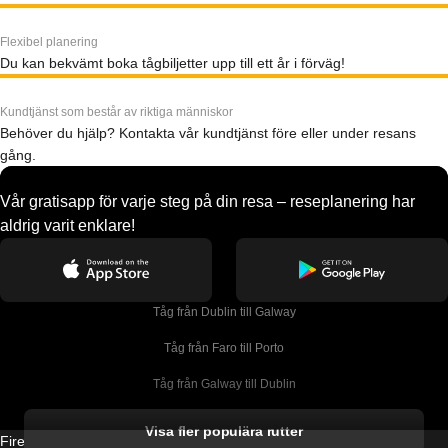
Flexibel planering
Du kan bekvämt boka tågbiljetter upp till ett år i förväg!
Kundtjänst som består av riktiga människor
Behöver du hjälp? Kontakta vår kundtjänst före eller under resans
gång.
Vår gratisapp för varje steg på din resa – reseplanering har
aldrig varit enklare!
Tåg från Dublin till Galway
Tåg från Faro till Porto
Tåg från Galway till Dublin
Tåg från Gyeongju till Seoul 
Visa fler populära rutter
Firebird GT Limited (OC 1451)