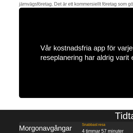
järnvägsföretag. Det är ett kommersiellt företag som gör 
Vår kostnadsfria app för varje
reseplanering har aldrig varit 
Tidt
Snabbast resa
Morgonavgångar
4 timmar 57 minuter