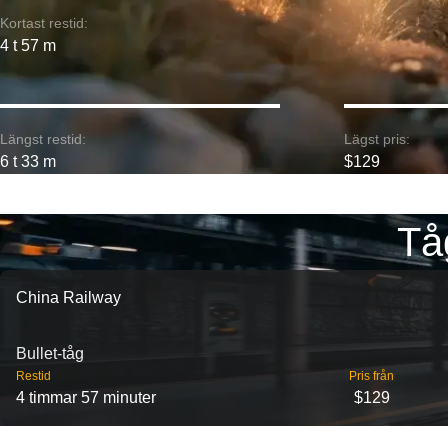
Kortast restid:
4 t 57 m
Längst restid:
Lägst pris:
6 t 33 m
$129
Tå
China Railway
Bullet-tåg
Restid
Pris från
4 timmar 57 minuter
$129