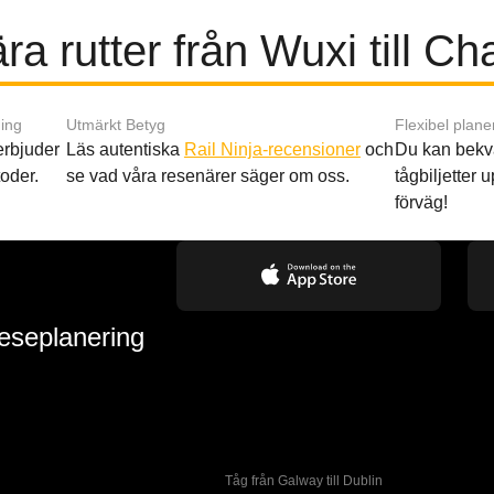
ra rutter från Wuxi till C
ing
Utmärkt Betyg
Flexibel plane
 erbjuder
Läs autentiska
Rail Ninja-recensioner
och
Du kan bekv
oder.
se vad våra resenärer säger om oss.
tågbiljetter up
förväg!
reseplanering
Tåg från Galway till Dublin