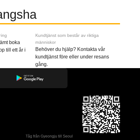
hangsha
ring
Kundtjänst som består av riktiga
ämt boka
människor
Behöver du hjälp? Kontakta vår
p till ett år i
kundtjänst före eller under resans
gång.
Tåg från Gyeongju till Seoul 