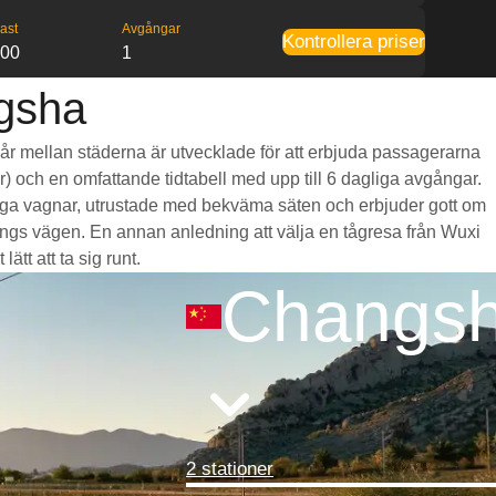
ast
Avgångar
Kontrollera priser
:00
1
ngsha
 går mellan städerna är utvecklade för att erbjuda passagerarna
mar) och en omfattande tidtabell med upp till 6 dagliga avgångar.
mliga vagnar, utrustade med bekväma säten och erbjuder gott om
ngs vägen. En annan anledning att välja en tågresa från Wuxi
ätt att ta sig runt.
Changs
2 stationer