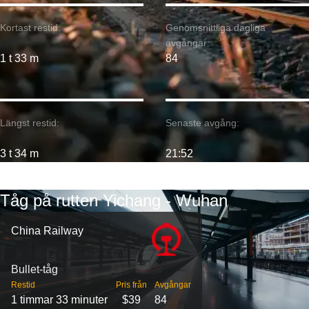
Kortast restid:
Genomsnittliga dagliga
avgångar:
1 t 33 m
84
Längst restid:
Senaste avgång:
3 t 34 m
21:52
Tåg på rutten Yichang - Wuhan
China Railway
Bullet-tåg
Restid
Pris från
Avgångar
1 timmar 33 minuter
$39
84