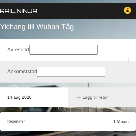
Yichang till Wuhan Tåg
Avreseort
Ankomststad
14 aug 2026
Lägg till retur
1
Vuxen
Resenärer