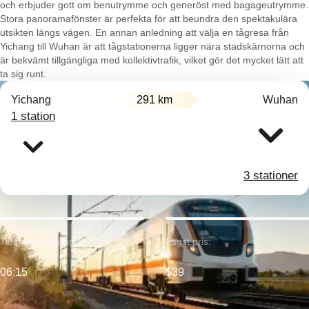
och erbjuder gott om benutrymme och generöst med bagageutrymme.
Stora panoramafönster är perfekta för att beundra den spektakulära
utsikten längs vägen. En annan anledning att välja en tågresa från
Yichang till Wuhan är att tågstationerna ligger nära stadskärnorna och
är bekvämt tillgängliga med kollektivtrafik, vilket gör det mycket lätt att
ta sig runt.
Yichang
291 km
Wuhan
1 station
3 stationer
Tidigaste avgång:
Lägst pris:
06:15
$39