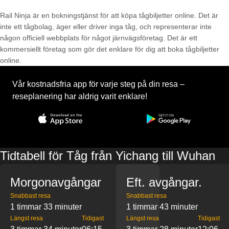
Rail Ninja är en bokningstjänst för att köpa tågbiljetter online. Det är
inte ett tågbolag, äger eller driver inga tåg, och representerar inte
någon officiell webbplats för något järnvägsföretag. Det är ett
kommersiellt företag som gör det enklare för dig att boka tågbiljetter
online.
Vår kostnadsfria app för varje steg på din resa –
reseplanering har aldrig varit enklare!
Tidtabell för Tåg från Yichang till Wuhan
Morgonavgångar
Eft. avgångar.
Snabbast resa
Snabbast resa
1 timmar 33 minuter
1 timmar 43 minuter
Längst resa
Tidigast
Längst resa
Tidigast