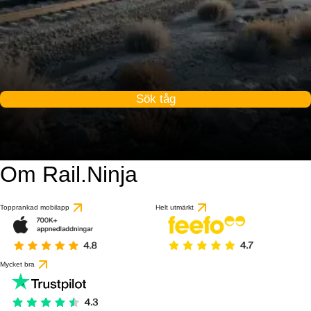
Sök tåg
Om Rail.Ninja
Topprankad mobilapp
Helt utmärkt
Mycket bra