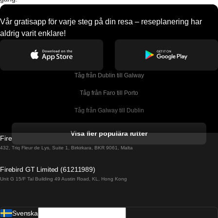
Vår gratisapp för varje steg på din resa – reseplanering har
aldrig varit enklare!
Tåg från Dublin till Galway
Tåg från Faro till Porto
Tåg från Galway till Dublin
Tåg från Gyeongju till Seoul 
Visa fler populära rutter
Firebird GT Limited (OC 1451)
Tåg från Porto till Faro
432, Triq Fleur de Lys, Suite 1, Birkirkara, BKR 9061, Malta
Tåg från Alicante till Madrid
Firebird GT Limited (61211989)
Unit G 15/F Tal Building 49 Austin Road, KL, Hong Kong
Tåg från Barcelona till Madrid
Tåg från Barcelona till Malaga
Svenska
Tåg från Barcelona till Sevilla