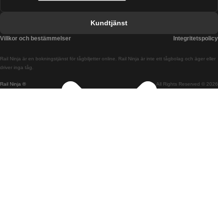
Tåg från Barcelona till Valencia
Kundtjänst
Tåg från Belfast till Dublin
Villkor och bestämmelser
Integritetspolicy
Tåg från Berlin till Prag
Rail Ninja är en bokningstjänst för tågbiljetter online. Rail Ninja är inte ett tågbolag och äger eller
Tåg från Bratislava till Budapest
driver inga tåg.
Rail Ninja ®
All Rights Reserved © 2026
Tåg från Budapest till Bratislava
Tåg från Budapest till Prag
Tåg från Budapest till Wien
Tåg från Coimbra till Lissabon
Tåg från Coimbra till Porto
Tåg från Cork till Dublin
Tåg från Dublin till Belfast
Tåg från Dublin till Cork