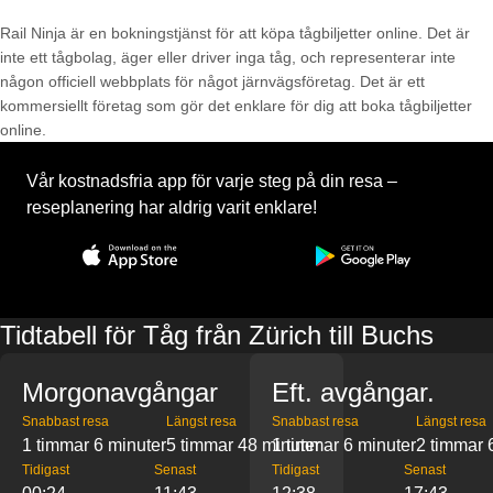
Rail Ninja är en bokningstjänst för att köpa tågbiljetter online. Det är
inte ett tågbolag, äger eller driver inga tåg, och representerar inte
någon officiell webbplats för något järnvägsföretag. Det är ett
kommersiellt företag som gör det enklare för dig att boka tågbiljetter
online.
Vår kostnadsfria app för varje steg på din resa –
reseplanering har aldrig varit enklare!
Tidtabell för Tåg från Zürich till Buchs
Morgonavgångar
Eft. avgångar.
Snabbast resa
Längst resa
Snabbast resa
Längst resa
1 timmar 6 minuter
5 timmar 48 minuter
1 timmar 6 minuter
2 timmar 
Tidigast
Senast
Tidigast
Senast