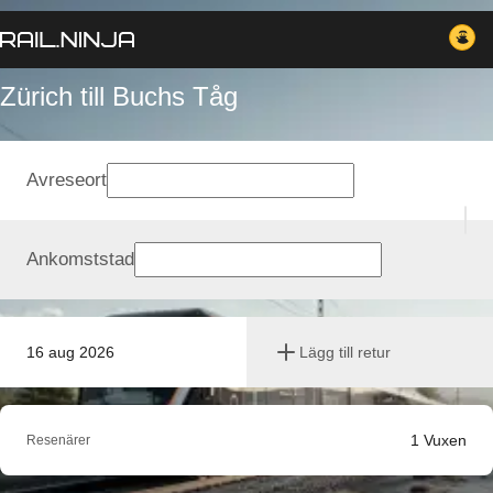
Zürich till Buchs Tåg
Avreseort
Ankomststad
16 aug 2026
Lägg till retur
1
Vuxen
Resenärer