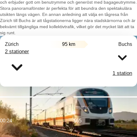
och erbjuder gott om benutrymme och generöst med bagageutrymme.
Stora panoramafönster är perfekta för att beundra den spektakulära
utsikten längs vägen. En annan anledning att välja en tågresa från
Zürich till Buchs är att tågstationerna ligger nära stadskärnorna och är
bekvämt tillgängliga med kollektivtrafik, vilket gör det mycket lätt att ta
sig runt.
Zürich
95 km
Buchs
2 stationer
1 station
Tidigaste avgång:
Lägst pris:
00:24
$65