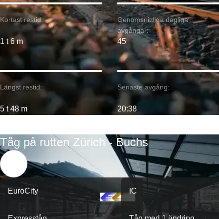
Kortast restid:
Genomsnittliga dagliga
avgångar:
1 t 6 m
45
Längst restid:
Senaste avgång:
5 t 48 m
20:38
Tåg på rutten Zürich - Buchs
EuroCity
IC
Expresståg
Tåg med 1 ändring