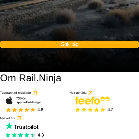
Sök tåg
Om Rail.Ninja
Topprankad mobilapp
Helt utmärkt
Mycket bra