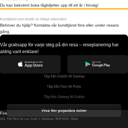
Du kan bekvämt boka tågbiljetter upp till ett år i förväg!
Kundtjänst som består av riktiga människor
Behöver du hjälp? Kontakta vår kundtjänst före eller under resans
gång.
Vår gratisapp för varje steg på din resa – reseplanering har
aldrig varit enklare!
Tåg från Dublin till Galway
Tåg från Faro till Porto
Tåg från Galway till Dublin
Tåg från Gyeongju till Seoul 
Visa fler populära rutter
Firebird GT Limited (OC 1451)
Tåg från Porto till Faro
432, Triq Fleur de Lys, Suite 1, Birkirkara, BKR 9061, Malta
Tåg från Alicante till Madrid