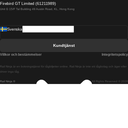
Firebird GT Limited (61211989)
Unit G 15/F Tal Building 49 Austin Road, KL, Hong Kong
Tåg från Barcelona till Madrid
Tåg från Barcelona till Malaga
Svenska
Tåg från Barcelona till Sevilla
Tåg från Barcelona till Valencia
Kundtjänst
Tåg från Belfast till Dublin
Villkor och bestämmelser
Integritetspolicy
Tåg från Berlin till Prag
Rail Ninja är en bokningstjänst för tågbiljetter online. Rail Ninja är inte ett tågbolag och äger eller
Tåg från Bratislava till Budapest
driver inga tåg.
Rail Ninja ®
All Rights Reserved © 2026
Tåg från Budapest till Bratislava
Tåg från Budapest till Prag
Tåg från Budapest till Wien
Tåg från Coimbra till Lissabon
Tåg från Coimbra till Porto