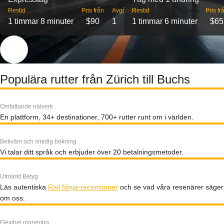
Restid
Pris från
Avgångar
Restid
Pris fr
1 timmar 8 minuter
$90
1
1 timmar 6 minuter
$65
Populära rutter från Zürich till Buchs
Omfattande nätverk
En plattform, 34+ destinationer, 700+ rutter runt om i världen.
Bekväm och smidig bokning
Vi talar ditt språk och erbjuder över 20 betalningsmetoder.
Utmärkt Betyg
Läs autentiska
Rail Ninja-recensioner
och se vad våra resenärer säger
om oss.
Flexibel planering