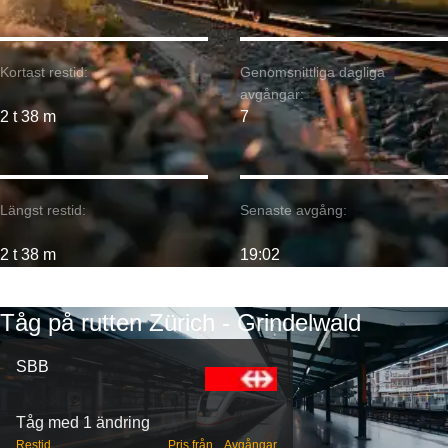
Kortast restid:
Genomsnittliga dagliga
avgångar:
2 t 38 m
7
Längst restid:
Senaste avgång:
2 t 38 m
19:02
Tåg på rutten Zürich - Grindelwald
SBB
Tåg med 1 ändring
Restid
Pris från
Avgångar