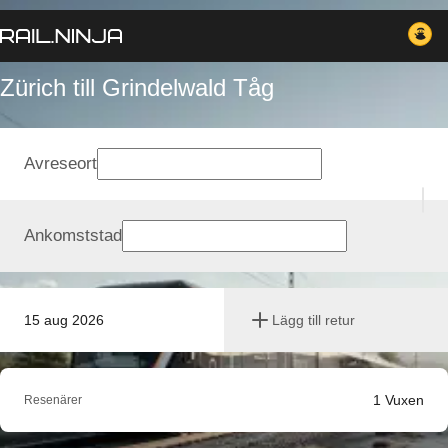
Zürich till Grindelwald Tåg
Avreseort
Ankomststad
15 aug 2026
Lägg till retur
1
Vuxen
Resenärer