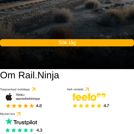
Sök tåg
Om Rail.Ninja
Topprankad mobilapp
Helt utmärkt
Mycket bra