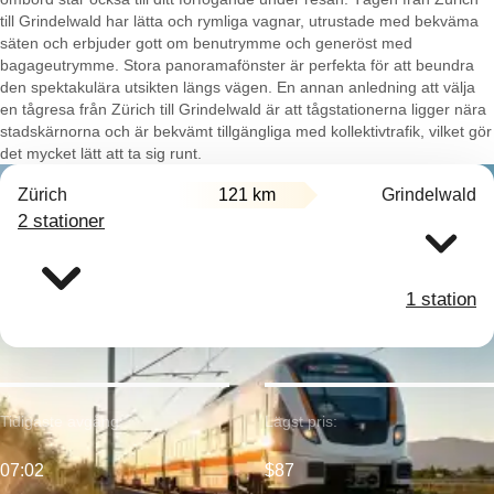
till Grindelwald har lätta och rymliga vagnar, utrustade med bekväma
säten och erbjuder gott om benutrymme och generöst med
bagageutrymme. Stora panoramafönster är perfekta för att beundra
den spektakulära utsikten längs vägen. En annan anledning att välja
en tågresa från Zürich till Grindelwald är att tågstationerna ligger nära
stadskärnorna och är bekvämt tillgängliga med kollektivtrafik, vilket gör
det mycket lätt att ta sig runt.
Zürich
121 km
Grindelwald
2 stationer
1 station
Tidigaste avgång:
Lägst pris:
07:02
$87