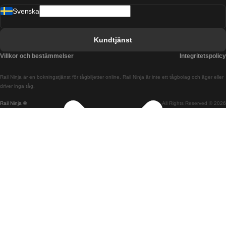
Svenska
Tåg från Barcelona till Sevilla
Tåg från Barcelona till Valencia
Kundtjänst
Tåg från Belfast till Dublin
Villkor och bestämmelser
Integritetspolicy
Tåg från Berlin till Prag
Rail Ninja är en bokningstjänst för tågbiljetter online. Rail Ninja är inte ett tågbolag och äger eller
Tåg från Bratislava till Budapest
driver inga tåg.
Rail Ninja ®
All Rights Reserved © 2026
Tåg från Budapest till Bratislava
Tåg från Budapest till Prag
Tåg från Budapest till Wien
Tåg från Coimbra till Lissabon
Tåg från Coimbra till Porto
Tåg från Cork till Dublin
Tåg från Dublin till Belfast