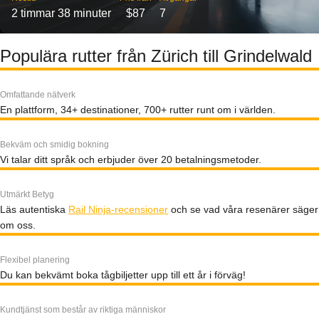
2 timmar 38 minuter
$87
7
Populära rutter från Zürich till Grindelwald
Omfattande nätverk
En plattform, 34+ destinationer, 700+ rutter runt om i världen.
Bekväm och smidig bokning
Vi talar ditt språk och erbjuder över 20 betalningsmetoder.
Utmärkt Betyg
Läs autentiska
Rail Ninja-recensioner
och se vad våra resenärer säger
om oss.
Flexibel planering
Du kan bekvämt boka tågbiljetter upp till ett år i förväg!
Kundtjänst som består av riktiga människor