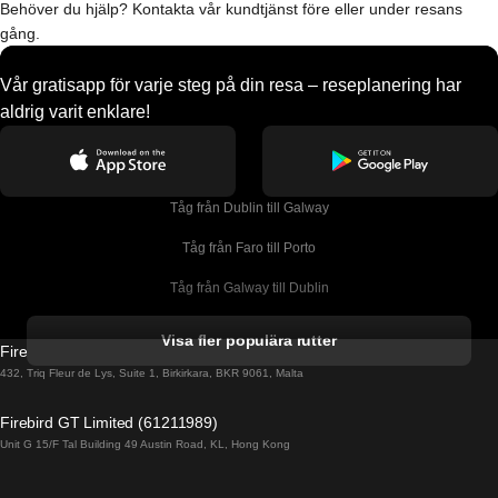
Behöver du hjälp? Kontakta vår kundtjänst före eller under resans
gång.
Vår gratisapp för varje steg på din resa – reseplanering har
aldrig varit enklare!
Tåg från Dublin till Galway
Tåg från Faro till Porto
Tåg från Galway till Dublin
Tåg från Gyeongju till Seoul 
Visa fler populära rutter
Firebird GT Limited (OC 1451)
Tåg från Porto till Faro
432, Triq Fleur de Lys, Suite 1, Birkirkara, BKR 9061, Malta
Tåg från Alicante till Madrid
Firebird GT Limited (61211989)
Unit G 15/F Tal Building 49 Austin Road, KL, Hong Kong
Tåg från Barcelona till Madrid
Tåg från Barcelona till Malaga