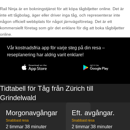
Rail Ninja är en bokningstjänst för att köpa tågbiljetter online. Det är
inte ett tågbolag, äger eller driver inga tåg, och representerar inte
någon officiell webbplats för något järnvägsföretag. Det är ett
kommersiellt företag som gör det enklare för dig att boka tågbiljetter
online.
Vår kostnadsfria app för varje steg på din resa –
reseplanering har aldrig varit enklare!
Tidtabell för Tåg från Zürich till
Grindelwald
Morgonavgångar
Eft. avgångar.
Snabbast resa
Snabbast resa
2 timmar 38 minuter
2 timmar 38 minuter