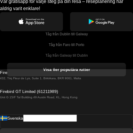
Vår gratisapp för varje steg på din resa – reseplanering har
aldrig varit enklare!
Tåg från Dublin till Galway
Tåg från Faro till Porto
Tåg från Galway till Dublin
Tåg från Gyeongju till Seoul 
Visa fler populära rutter
Firebird GT Limited (OC 1451)
Tåg från Porto till Faro
432, Triq Fleur de Lys, Suite 1, Birkirkara, BKR 9061, Malta
Tåg från Alicante till Madrid
Firebird GT Limited (61211989)
Unit G 15/F Tal Building 49 Austin Road, KL, Hong Kong
Tåg från Barcelona till Madrid
Tåg från Barcelona till Malaga
Svenska
Tåg från Barcelona till Sevilla
Tåg från Barcelona till Valencia