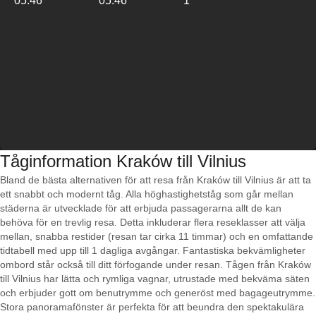
05:46
05:46
1
Tåginformation Kraków till Vilnius
Bland de bästa alternativen för att resa från Kraków till Vilnius är att ta
ett snabbt och modernt tåg. Alla höghastighetståg som går mellan
städerna är utvecklade för att erbjuda passagerarna allt de kan
behöva för en trevlig resa. Detta inkluderar flera reseklasser att välja
mellan, snabba restider (resan tar cirka 11 timmar) och en omfattande
tidtabell med upp till 1 dagliga avgångar. Fantastiska bekvämligheter
ombord står också till ditt förfogande under resan. Tågen från Kraków
till Vilnius har lätta och rymliga vagnar, utrustade med bekväma säten
och erbjuder gott om benutrymme och generöst med bagageutrymme.
Stora panoramafönster är perfekta för att beundra den spektakulära