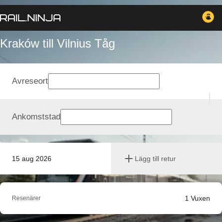
Kraków till Vilnius Tåg
Avreseort
Ankomststad
15 aug 2026
Lägg till retur
1
Vuxen
Resenärer