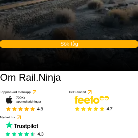
Sök tåg
Om Rail.Ninja
9.1 / 10
baserat på 1 recensio
Topprankad mobilapp
Helt utmärkt
Mycket bra