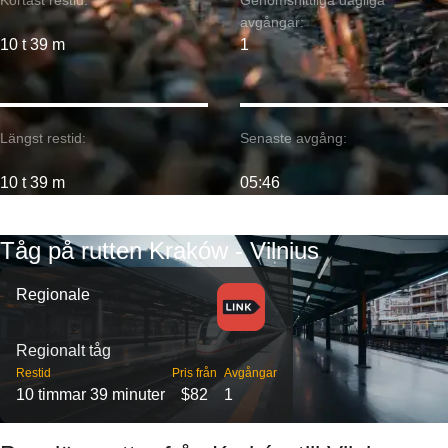
Kortast restid:
Genomsnittliga dagliga
avgångar:
10 t 39 m
1
Längst restid:
Senaste avgång:
10 t 39 m
05:46
Tåg på rutten Kraków - Vilnius
Regionale
Regionalt tåg
Restid
Pris från
Avgångar
10 timmar 39 minuter
$82
1