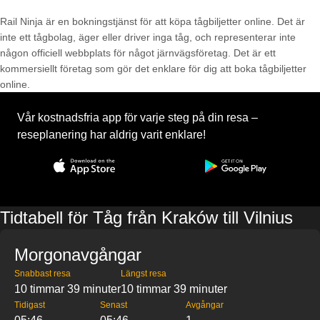
Rail Ninja är en bokningstjänst för att köpa tågbiljetter online. Det är
inte ett tågbolag, äger eller driver inga tåg, och representerar inte
någon officiell webbplats för något järnvägsföretag. Det är ett
kommersiellt företag som gör det enklare för dig att boka tågbiljetter
online.
Vår kostnadsfria app för varje steg på din resa –
reseplanering har aldrig varit enklare!
Tidtabell för Tåg från Kraków till Vilnius
Morgonavgångar
Snabbast resa
Längst resa
10 timmar 39 minuter
10 timmar 39 minuter
Tidigast
Senast
Avgångar