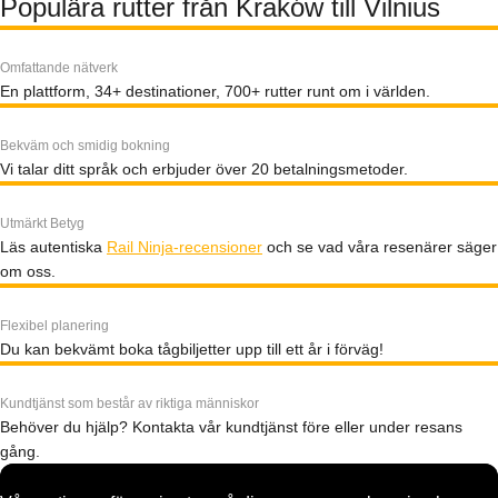
Populära rutter från Kraków till Vilnius
Omfattande nätverk
En plattform, 34+ destinationer, 700+ rutter runt om i världen.
Bekväm och smidig bokning
Vi talar ditt språk och erbjuder över 20 betalningsmetoder.
Utmärkt Betyg
Läs autentiska
Rail Ninja-recensioner
och se vad våra resenärer säger
om oss.
Flexibel planering
Du kan bekvämt boka tågbiljetter upp till ett år i förväg!
Kundtjänst som består av riktiga människor
Behöver du hjälp? Kontakta vår kundtjänst före eller under resans
gång.