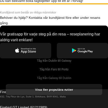
Du kan bekvämt boka tågbiljetter upp till ett år i förväg!
Kundtjänst som består av riktiga människor
Behöver du hjälp? Kontakta vår kundtjänst före eller under resans
gång.
Vår gratisapp för varje steg på din resa – reseplanering har
aldrig varit enklare!
Tåg från Dublin till Galway
Tåg från Faro till Porto
Tåg från Galway till Dublin
Tåg från Gyeongju till Seoul 
Visa fler populära rutter
Firebird GT Limited (OC 1451)
Tåg från Porto till Faro
432, Triq Fleur de Lys, Suite 1, Birkirkara, BKR 9061, Malta
Tåg från Alicante till Madrid
Firebird GT Limited (61211989)