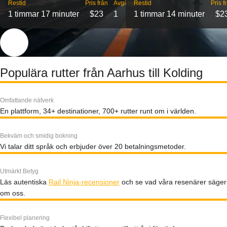
Restid
Pris från
Avgångar
Restid
Pris f
1 timmar 17 minuter
$23
1
1 timmar 14 minuter
$2
Populära rutter från Aarhus till Kolding
Omfattande nätverk
En plattform, 34+ destinationer, 700+ rutter runt om i världen.
Bekväm och smidig bokning
Vi talar ditt språk och erbjuder över 20 betalningsmetoder.
Utmärkt Betyg
Läs autentiska
Rail Ninja-recensioner
och se vad våra resenärer säger
om oss.
Flexibel planering