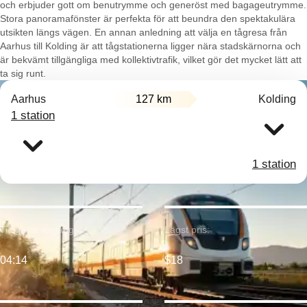
och erbjuder gott om benutrymme och generöst med bagageutrymme.
Stora panoramafönster är perfekta för att beundra den spektakulära
utsikten längs vägen. En annan anledning att välja en tågresa från
Aarhus till Kolding är att tågstationerna ligger nära stadskärnorna och
är bekvämt tillgängliga med kollektivtrafik, vilket gör det mycket lätt att
ta sig runt.
Aarhus
127 km
Kolding
1 station
1 station
Tidigaste avgång:
Lägst pris:
04:14
$18