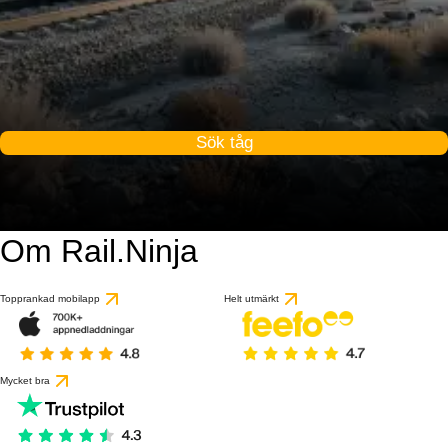
Sök tåg
Om Rail.Ninja
Topprankad mobilapp
Helt utmärkt
Mycket bra