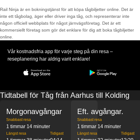
Rail Ninja är en bokningstjänst för att köpa tågbiljetter online. Det är
inte ett tågbolag, äger eller driver inga tåg, och representerar inte
någon officiell webbplats för något järnvägsföretag. Det är ett
kommersiellt företag som gör det enklare för dig att boka tågbiljetter
online.
Vår kostnadsfria app för varje steg på din resa –
reseplanering har aldrig varit enklare!
Tidtabell för Tåg från Aarhus till Kolding
Morgonavgångar
Eft. avgångar.
Snabbast resa
Snabbast resa
1 timmar 14 minuter
1 timmar 14 minuter
Längst resa
Tidigast
Längst resa
Tidigast