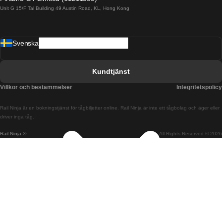
Unit G 15/F Tal Building 49 Austin Road, KL, Hong Kong
Tåg från Barcelona till Madrid
Tåg från Barcelona till Malaga
Svenska
Tåg från Barcelona till Sevilla
Tåg från Barcelona till Valencia
Kundtjänst
Tåg från Belfast till Dublin
Villkor och bestämmelser
Integritetspolicy
Tåg från Berlin till Prag
Rail Ninja är en bokningstjänst för tågbiljetter online. Rail Ninja är inte ett tågbolag och äger eller
Tåg från Bratislava till Budapest
driver inga tåg.
Rail Ninja ®
All Rights Reserved © 2026
Tåg från Budapest till Bratislava
Tåg från Budapest till Prag
Tåg från Budapest till Wien
Tåg från Coimbra till Lissabon
Tåg från Coimbra till Porto