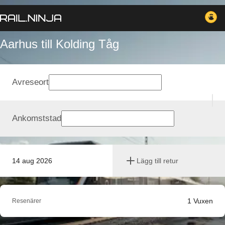
Aarhus till Kolding Tåg
Avreseort
Ankomststad
14 aug 2026
Lägg till retur
1
Vuxen
Resenärer