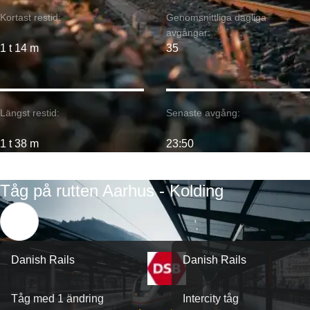
Kortast restid:
Genomsnittliga dagliga
avgångar:
1 t 14 m
35
Längst restid:
Senaste avgång:
1 t 38 m
23:50
Tåg på rutten Aarhus - Kolding
Danish Rails
Danish Rails
Tåg med 1 ändring
Intercity tåg