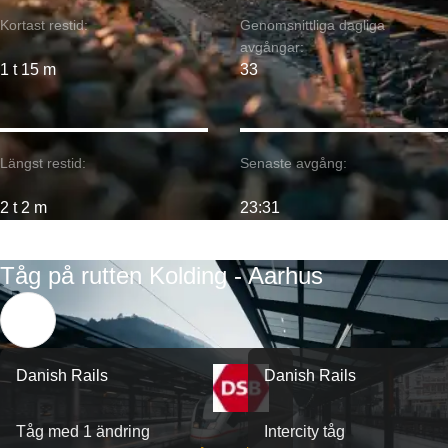
Kortast restid:
Genomsnittliga dagliga
avgångar:
1 t 15 m
33
Längst restid:
Senaste avgång:
2 t 2 m
23:31
Tåg på rutten Kolding - Aarhus
Danish Rails
Danish Rails
Tåg med 1 ändring
Intercity tåg