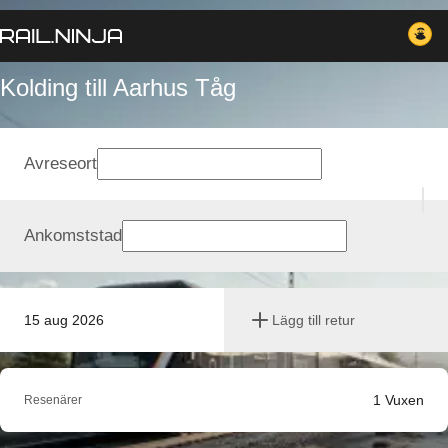
Kolding till Aarhus Tåg
Avreseort
Ankomststad
15 aug 2026
Lägg till retur
1
Vuxen
Resenärer