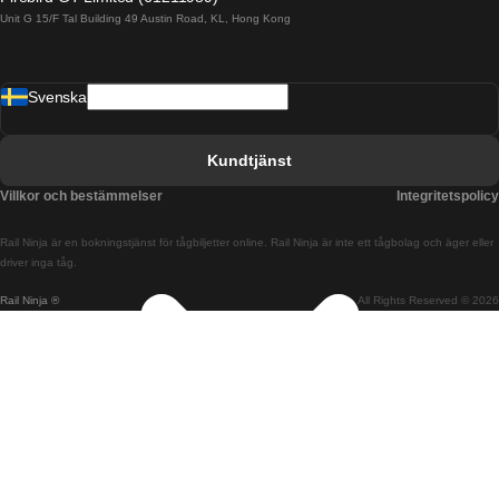
Unit G 15/F Tal Building 49 Austin Road, KL, Hong Kong
Tåg från Barcelona till Madrid
Tåg från Barcelona till Malaga
Svenska
Tåg från Barcelona till Sevilla
Tåg från Barcelona till Valencia
Kundtjänst
Tåg från Belfast till Dublin
Villkor och bestämmelser
Integritetspolicy
Tåg från Berlin till Prag
Rail Ninja är en bokningstjänst för tågbiljetter online. Rail Ninja är inte ett tågbolag och äger eller
Tåg från Bratislava till Budapest
driver inga tåg.
Rail Ninja ®
All Rights Reserved © 2026
Tåg från Budapest till Bratislava
Tåg från Budapest till Prag
Tåg från Budapest till Wien
Tåg från Coimbra till Lissabon
Tåg från Coimbra till Porto