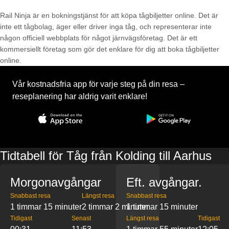
Rail Ninja är en bokningstjänst för att köpa tågbiljetter online. Det är
inte ett tågbolag, äger eller driver inga tåg, och representerar inte
någon officiell webbplats för något järnvägsföretag. Det är ett
kommersiellt företag som gör det enklare för dig att boka tågbiljetter
online.
Vår kostnadsfria app för varje steg på din resa –
reseplanering har aldrig varit enklare!
Tidtabell för Tåg från Kolding till Aarhus
Morgonavgångar
Eft. avgångar.
Snabbast resa
Längst resa
Snabbast resa
1 timmar 15 minuter
2 timmar 2 minuter
1 timmar 15 minuter
Tidigast
Senast
Längst resa
Tidigast