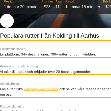
Restid
Pris från
Avgångar
Restid
Pris f
1 timmar 20 minuter
$23
11
1 timmar 15 minuter
$2
Populära rutter från Kolding till Aarhus
Omfattande nätverk
En plattform, 34+ destinationer, 700+ rutter runt om i världen.
Bekväm och smidig bokning
Vi talar ditt språk och erbjuder över 20 betalningsmetoder.
Utmärkt Betyg
Läs autentiska
Rail Ninja-recensioner
och se vad våra resenärer säger
om oss.
Flexibel planering