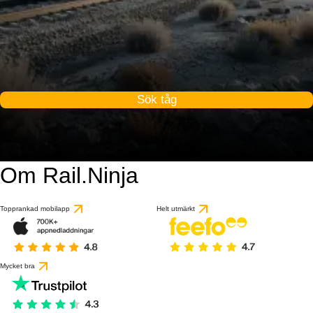
Sök tåg
Om Rail.Ninja
Topprankad mobilapp
Helt utmärkt
Mycket bra