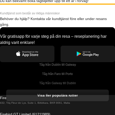
Du kan bekvämt boka tågbiljetter upp till ett år i förväg!
Kundtjänst som består av riktiga människor
Behöver du hjälp? Kontakta vår kundtjänst före eller under resans
gång.
Vår gratisapp för varje steg på din resa – reseplanering har
aldrig varit enklare!
Tåg från Dublin till Galway
Tåg från Faro till Porto
Tåg från Galway till Dublin
Tåg från Gyeongju till Seoul 
Visa fler populära rutter
Firebird GT Limited (OC 1451)
Tåg från Porto till Faro
432, Triq Fleur de Lys, Suite 1, Birkirkara, BKR 9061, Malta
Tåg från Alicante till Madrid
Firebird GT Limited (61211989)