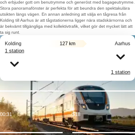
och erbjuder gott om benutrymme och generöst med bagageutrymme.
Stora panoramafönster är perfekta för att beundra den spektakulära
utsikten längs vägen. En annan anledning att välja en tågresa från
Kolding till Aarhus är att tågstationerna ligger nära stadskärnorna och
är bekvämt tillgängliga med kollektivtrafik, vilket gör det mycket lätt att
ta sig runt.
Kolding
127 km
Aarhus
1 station
1 station
Tidigaste avgång:
Lägst pris:
00:31
$18