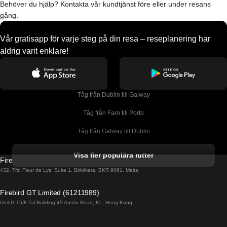
Behöver du hjälp? Kontakta vår kundtjänst före eller under resans
gång.
Vår gratisapp för varje steg på din resa – reseplanering har
aldrig varit enklare!
Tåg från Dublin till Galway
Tåg från Faro till Porto
Tåg från Galway till Dublin
Tåg från Gyeongju till Seoul 
Visa fler populära rutter
Firebird GT Limited (OC 1451)
Tåg från Porto till Faro
432, Triq Fleur de Lys, Suite 1, Birkirkara, BKR 9061, Malta
Tåg från Alicante till Madrid
Firebird GT Limited (61211989)
Unit G 15/F Tal Building 49 Austin Road, KL, Hong Kong
Tåg från Barcelona till Madrid
Tåg från Barcelona till Malaga