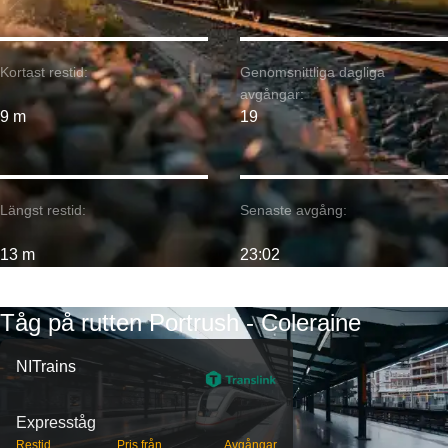
Kortast restid:
Genomsnittliga dagliga
avgångar:
9 m
19
Längst restid:
Senaste avgång:
13 m
23:02
Tåg på rutten Portrush - Coleraine
NITrains
Expresståg
Restid
Pris från
Avgångar