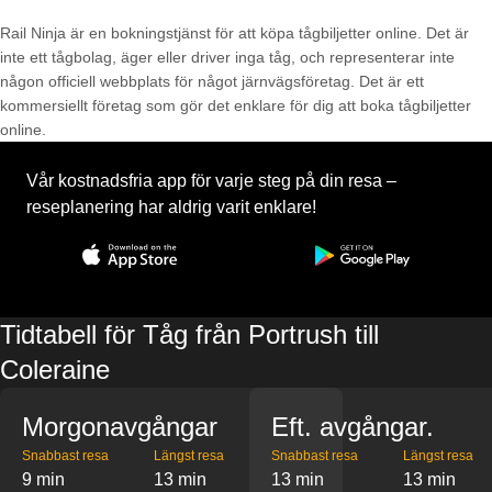
Rail Ninja är en bokningstjänst för att köpa tågbiljetter online. Det är
inte ett tågbolag, äger eller driver inga tåg, och representerar inte
någon officiell webbplats för något järnvägsföretag. Det är ett
kommersiellt företag som gör det enklare för dig att boka tågbiljetter
online.
Vår kostnadsfria app för varje steg på din resa –
reseplanering har aldrig varit enklare!
Tidtabell för Tåg från Portrush till
Coleraine
Morgonavgångar
Eft. avgångar.
Snabbast resa
Längst resa
Snabbast resa
Längst resa
9 min
13 min
13 min
13 min