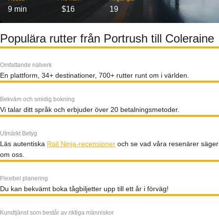
9 min
$16
19
Populära rutter från Portrush till Coleraine
Omfattande nätverk
En plattform, 34+ destinationer, 700+ rutter runt om i världen.
Bekväm och smidig bokning
Vi talar ditt språk och erbjuder över 20 betalningsmetoder.
Utmärkt Betyg
Läs autentiska
Rail Ninja-recensioner
och se vad våra resenärer säger
om oss.
Flexibel planering
Du kan bekvämt boka tågbiljetter upp till ett år i förväg!
Kundtjänst som består av riktiga människor