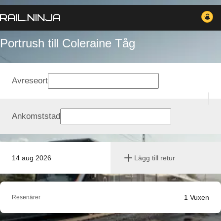
Portrush till Coleraine Tåg
Avreseort
Ankomststad
14 aug 2026
Lägg till retur
1
Vuxen
Resenärer