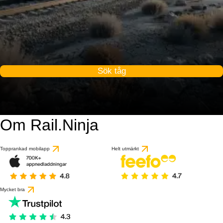
Sök tåg
Om Rail.Ninja
Topprankad mobilapp
Helt utmärkt
Mycket bra