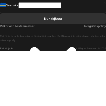
Svenska
Tåg från Barcelona till Sevilla
Tåg från Barcelona till Valencia
Kundtjänst
Tåg från Belfast till Dublin
Villkor och bestämmelser
Integritetspolicy
Tåg från Berlin till Prag
Rail Ninja är en bokningstjänst för tågbiljetter online. Rail Ninja är inte ett tågbolag och äger eller
Tåg från Bratislava till Budapest
driver inga tåg.
Rail Ninja ®
All Rights Reserved © 2026
Tåg från Budapest till Bratislava
Tåg från Budapest till Prag
Tåg från Budapest till Wien
Tåg från Coimbra till Lissabon
Tåg från Coimbra till Porto
Tåg från Cork till Dublin
Tåg från Dublin till Belfast