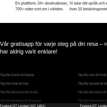
En plattform, 34+ destinationer,
Vi talar ditt språk och
700+ rutter runt om i världen.
över 20 betalningsmet
Vår gratisapp för varje steg på din resa – 
har aldrig varit enklare!
Tåg från Dublin till Galway
Tåg från Faro till Porto
Tåg från Porto till Faro
Tåg från Alicante till M
Tåg från Barcelona till Sevilla
Tåg från Barcelona till
Tåg från Bratislava till Budapest
Tåg från Budapest till 
Firebird GT Limited (OC 1451)
Firebird GT Limit