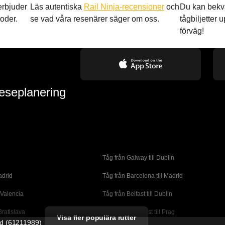
 erbjuder
Läs autentiska
Rail Ninja-recensioner
och
Du kan bekv
oder.
se vad våra resenärer säger om oss.
tågbiljetter up
förväg!
reseplanering
Tåg från Galway till Dublin
adrid
Tåg från Barcelona till Madrid
 Valencia
Tåg från Belfast till Dublin
Bratislava
Tåg från Budapest till Prag
Visa fler populära rutter
ed (61211989)