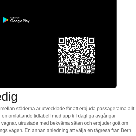
edig
r mellan städerna är utvecklade för att erbjuda passagerarna allt
ch en omfattande tidtabell med upp till dagliga avgångar.
iga vagnar, utrustade med bekväma säten och erbjuder gott om
gs vägen. En annan anledning att välja en tågresa från Bern