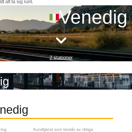
 att ta sig runt.
Venedig
2 stationer
ig
enedig
ring
Kundtjänst som består av riktiga