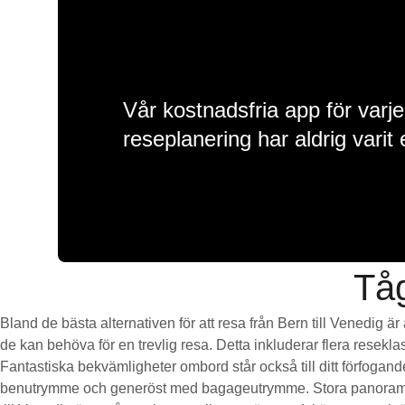
Vår kostnadsfria app för varje
reseplanering har aldrig varit 
Tåg
Bland de bästa alternativen för att resa från Bern till Venedig ä
de kan behöva för en trevlig resa. Detta inkluderar flera resekla
Fantastiska bekvämligheter ombord står också till ditt förfogan
benutrymme och generöst med bagageutrymme. Stora panoramaföns