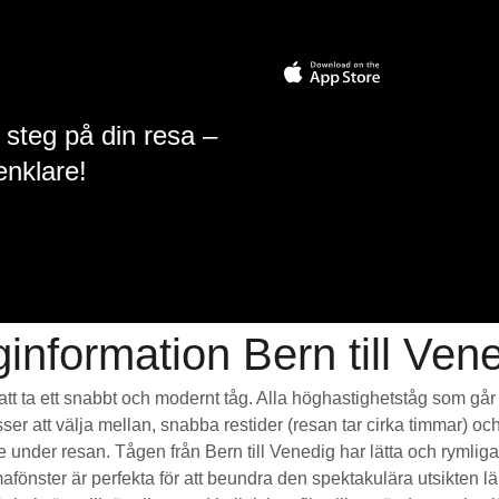
 steg på din resa –
enklare!
information Bern till Ven
r att ta ett snabbt och modernt tåg. Alla höghastighetståg som gå
sser att välja mellan, snabba restider (resan tar cirka timmar) o
de under resan. Tågen från Bern till Venedig har lätta och ryml
ter är perfekta för att beundra den spektakulära utsikten län