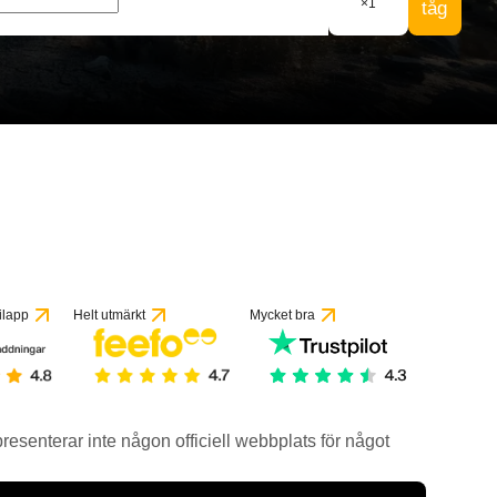
×
1
tåg
ilapp
Helt utmärkt
Mycket bra
epresenterar inte någon officiell webbplats för något