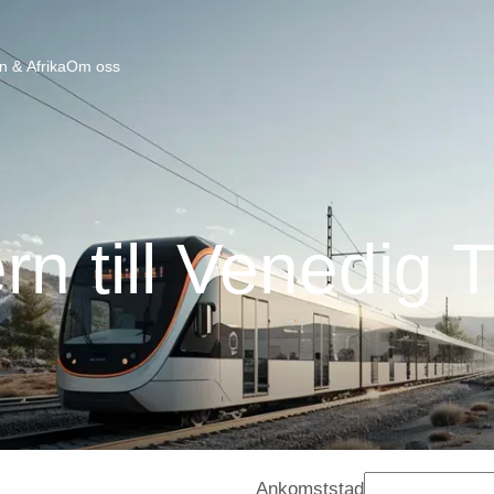
n & Afrika
Om oss
rn till Venedig 
Ankomststad