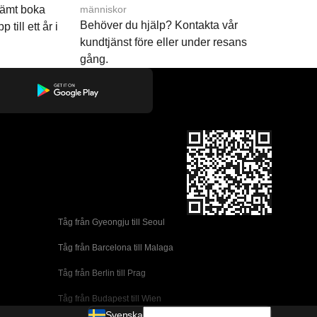
ämt boka
människor
Behöver du hjälp? Kontakta vår
p till ett år i
kundtjänst före eller under resans
gång.
Tåg från Gyeongju till Seoul 
Tåg från Barcelona till Malaga
Tåg från Berlin till Prag
Tåg från Budapest till Wien
Svenska