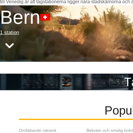
till Venedig är att tågstationerna ligger nära stadskärnorna och är 
Bern
1 station
T
Popul
Omfattande nätverk
Bekväm och smidig bokn