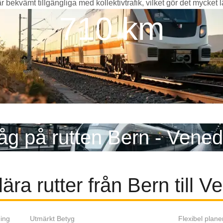
bekvämt tillgängliga med kollektivtrafik, vilket gör det mycket lätt
710 km
åg på rutten Bern - Vened
ära rutter från Bern till V
ing
Utmärkt Betyg
Flexibel plane