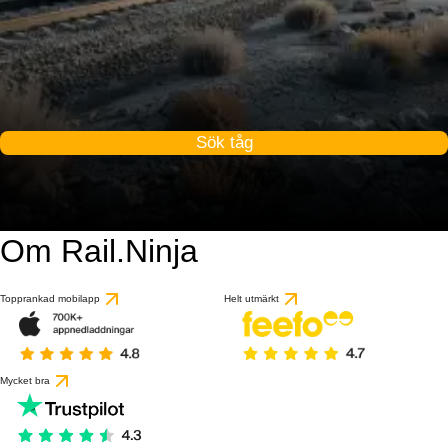
Sök tåg
Om Rail.Ninja
Topprankad mobilapp
Helt utmärkt
Mycket bra