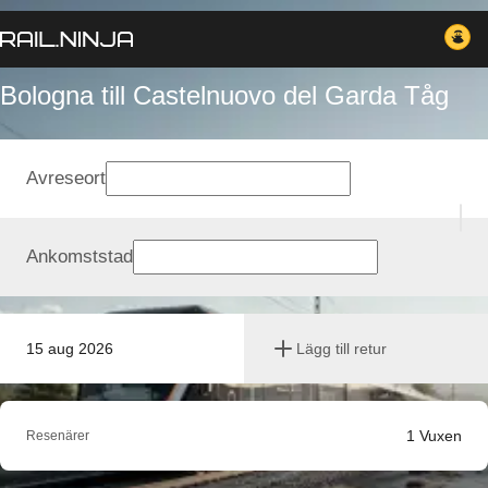
Bologna till Castelnuovo del Garda Tåg
Avreseort
Ankomststad
15 aug 2026
Lägg till retur
1
Vuxen
Resenärer