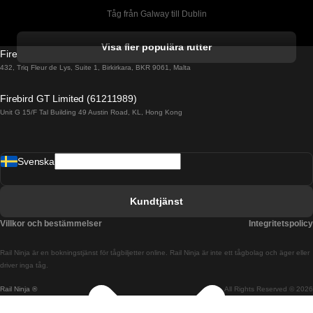
Tåg från Galway till Dublin
Tåg från Gyeongju till Seoul 
Visa fler populära rutter
Firebird GT Limited (OC 1451)
Tåg från Porto till Faro
432, Triq Fleur de Lys, Suite 1, Birkirkara, BKR 9061, Malta
Tåg från Alicante till Madrid
Firebird GT Limited (61211989)
Unit G 15/F Tal Building 49 Austin Road, KL, Hong Kong
Tåg från Barcelona till Madrid
Tåg från Barcelona till Malaga
Svenska
Tåg från Barcelona till Sevilla
Tåg från Barcelona till Valencia
Kundtjänst
Tåg från Belfast till Dublin
Villkor och bestämmelser
Integritetspolicy
Tåg från Berlin till Prag
Rail Ninja är en bokningstjänst för tågbiljetter online. Rail Ninja är inte ett tågbolag och äger eller
Tåg från Bratislava till Budapest
driver inga tåg.
Rail Ninja ®
All Rights Reserved © 2026
Tåg från Budapest till Bratislava