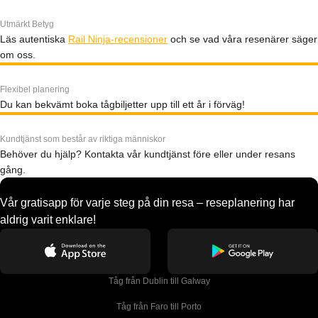
Utmärkt Betyg
Läs autentiska
Rail Ninja-recensioner
och se vad våra resenärer säger
om oss.
Flexibel planering
Du kan bekvämt boka tågbiljetter upp till ett år i förväg!
Kundtjänst som består av riktiga människor
Behöver du hjälp? Kontakta vår kundtjänst före eller under resans
gång.
Vår gratisapp för varje steg på din resa – reseplanering har
aldrig varit enklare!
Tåg från Dublin till Galway
Tåg från Faro till Porto