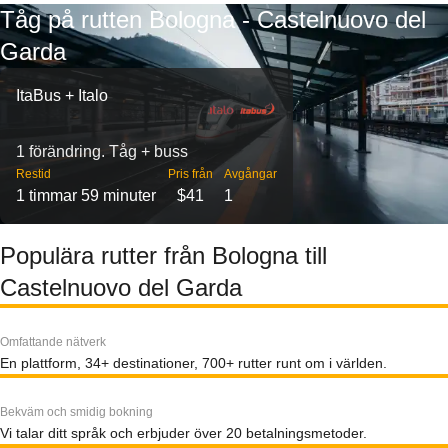
Tåg på rutten Bologna - Castelnuovo del
Garda
ItaBus + Italo
1 förändring. Tåg + buss
Restid
Pris från
Avgångar
1 timmar 59 minuter
$41
1
Populära rutter från Bologna till
Castelnuovo del Garda
Omfattande nätverk
En plattform, 34+ destinationer, 700+ rutter runt om i världen.
Bekväm och smidig bokning
Vi talar ditt språk och erbjuder över 20 betalningsmetoder.