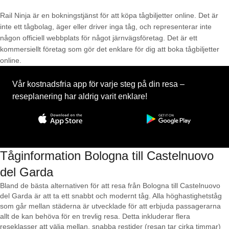
Rail Ninja är en bokningstjänst för att köpa tågbiljetter online. Det är
inte ett tågbolag, äger eller driver inga tåg, och representerar inte
någon officiell webbplats för något järnvägsföretag. Det är ett
kommersiellt företag som gör det enklare för dig att boka tågbiljetter
online.
Vår kostnadsfria app för varje steg på din resa –
reseplanering har aldrig varit enklare!
Tåginformation Bologna till Castelnuovo
del Garda
Bland de bästa alternativen för att resa från Bologna till Castelnuovo
del Garda är att ta ett snabbt och modernt tåg. Alla höghastighetståg
som går mellan städerna är utvecklade för att erbjuda passagerarna
allt de kan behöva för en trevlig resa. Detta inkluderar flera
reseklasser att välja mellan, snabba restider (resan tar cirka timmar)