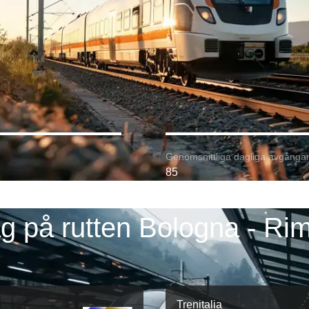
Genomsnittliga dagliga avgångar
85
g på rutten Bologna - Rim
Trenitalia