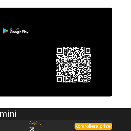
imini
Avgångar
Kontrollera priser
36