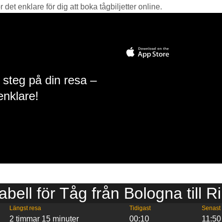
det enklare för dig att boka tågbiljetter online.
 steg på din resa –
enklare!
abell för Tåg från Bologna till R
Längst resa
Tidigast
Senast
2 timmar 15 minuter
00:10
11:50