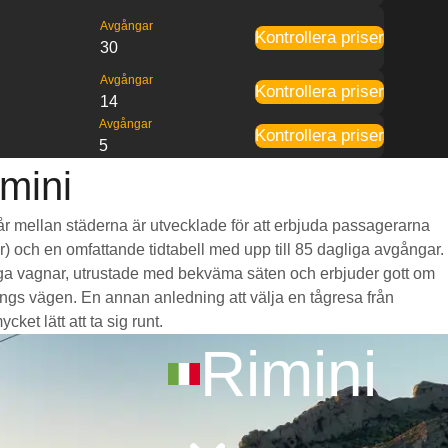
Avgångar
Kontrollera priser
30
Avgångar
Kontrollera priser
14
Avgångar
Kontrollera priser
5
imini
 går mellan städerna är utvecklade för att erbjuda passagerarna
mar) och en omfattande tidtabell med upp till 85 dagliga avgångar.
mliga vagnar, utrustade med bekväma säten och erbjuder gott om
gs vägen. En annan anledning att välja en tågresa från
ket lätt att ta sig runt.
Rimini