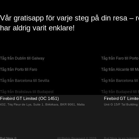
Vår gratisapp för varje steg på din resa – 
har aldrig varit enklare!
Tåg från Dublin till Galway
Tåg från Faro till Porto
Tåg från Porto till Faro
Tåg från Alicante till M
Tåg från Barcelona till Sevilla
Tåg från Barcelona till
Tåg från Bratislava till Budapest
Tåg från Budapest till 
Firebird GT Limited (OC 1451)
Firebird GT Limit
Tåg från Coimbra till Lissabon
Tåg från Coimbra till P
432, Triq Fleur de Lys, Suite 1, Birkirkara, BKR 9061, Malta
Unit G 15/F Tal Buildin
Tåg från Dublin till Cork
Tåg från Edinburgh til
Tåg från Florens till Venedig
Tåg från Lagos till Li
Tåg från Lissabon till Faro
Tåg från Lissabon till
Rail Ninja ®
All Rights Reserved © 2026
Rail Ninja är en bokningst