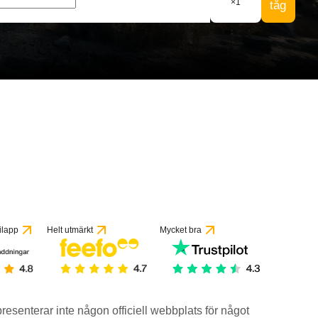
×
1
tåg
ilapp
Helt utmärkt
Mycket bra
epresenterar inte någon officiell webbplats för något