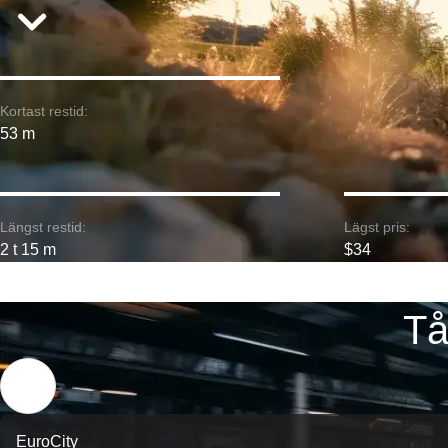
Kortast restid:
53 m
Längst restid:
Lägst pris:
2 t 15 m
$34
Tå
EuroCity