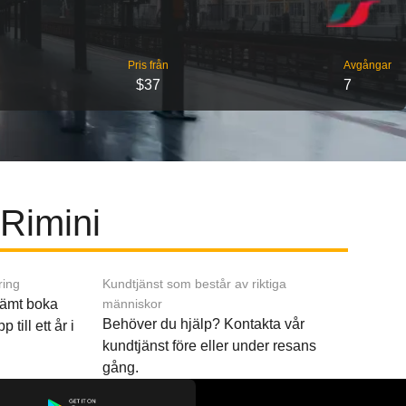
Pris från
Avgångar
$37
7
 Rimini
ring
Kundtjänst som består av riktiga
ämt boka
människor
Behöver du hjälp? Kontakta vår
p till ett år i
kundtjänst före eller under resans
gång.