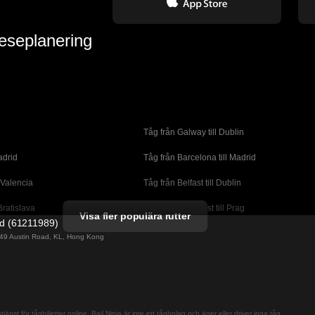
reseplanering
Tåg från Galway till Dublin
adrid
Tåg från Barcelona till Madrid
 Valencia
Tåg från Belfast till Dublin
Bratislava
Tåg från Budapest till Prag
Visa fler populära rutter
ed (61211989)
orto
Tåg från Cork till Dublin
g 49 Austin Road, KL, Hong Kong
l London
Tåg från Faro till Lissabon
ssabon
Tåg från Lissabon till Albufeira
 Lagos
Tåg från Lissabon till Madrid
jänst för tågbiljetter online. Rail Ninja är inte ett tågbolag och äger eller driver inga tåg.