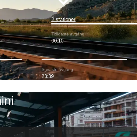
2 stationer
Tidigaste avgång:
00:10
:
Senaste avgång:
23:39
ini