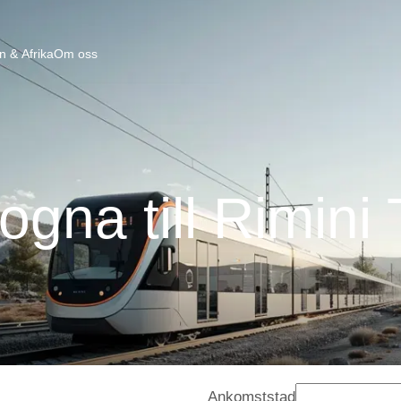
n & Afrika
Om oss
ogna till Rimini
Ankomststad