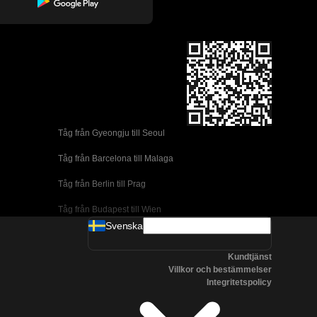
Tåg från Gyeongju till Seoul 
Tåg från Barcelona till Malaga
Tåg från Berlin till Prag
Tåg från Budapest till Wien
Svenska
Tåg från Dublin till Belfast
Kundtjänst
Tåg från Florens till Rom
Villkor och bestämmelser
Integritetspolicy
Tåg från Lissabon till Coimbra
Tåg från Lissabon till Porto