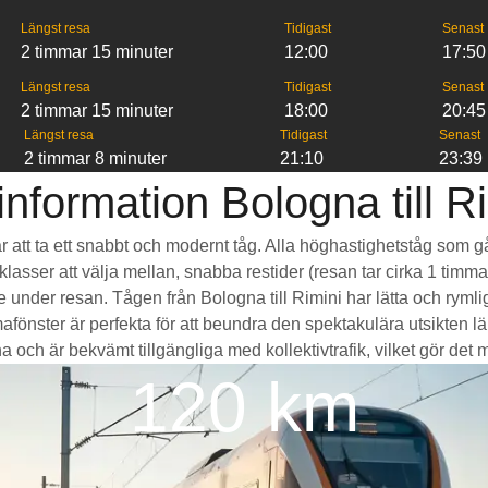
Längst resa
Tidigast
Senast
2 timmar 15 minuter
12:00
17:50
Längst resa
Tidigast
Senast
2 timmar 15 minuter
18:00
20:45
Längst resa
Tidigast
Senast
2 timmar 8 minuter
21:10
23:39
nformation Bologna till R
i är att ta ett snabbt och modernt tåg. Alla höghastighetståg som
seklasser att välja mellan, snabba restider (resan tar cirka 1 tim
de under resan. Tågen från Bologna till Rimini har lätta och ry
ter är perfekta för att beundra den spektakulära utsikten län
 och är bekvämt tillgängliga med kollektivtrafik, vilket gör det myc
120 km