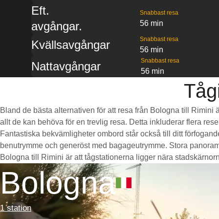
Eft.
Snabbast resa
56 min
avgångar.
Snabbast resa
Kvällsavgångar
56 min
Snabbast resa
Nattavgångar
56 min
Tågi
Bland de bästa alternativen för att resa från Bologna till Rimin
allt de kan behöva för en trevlig resa. Detta inkluderar flera re
Fantastiska bekvämligheter ombord står också till ditt förfogan
benutrymme och generöst med bagageutrymme. Stora panoramaföns
Bologna till Rimini är att tågstationerna ligger nära stadskärnorna
Bologna
1 station