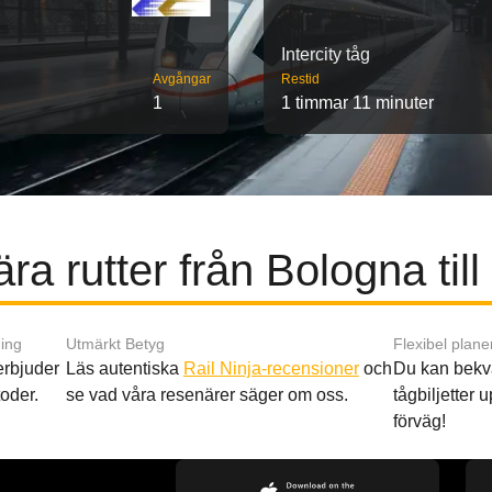
Intercity tåg
Avgångar
Restid
1
1 timmar 11 minuter
ra rutter från Bologna till
ing
Utmärkt Betyg
Flexibel plane
 erbjuder
Läs autentiska
Rail Ninja-recensioner
och
Du kan bekv
oder.
se vad våra resenärer säger om oss.
tågbiljetter up
förväg!