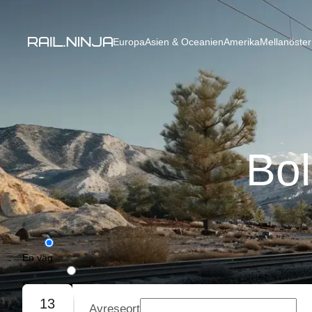
Europa
Asien & Oceanien
Amerika
Mellanöster
Bol
En väg
Rundresa
13
Avreseort