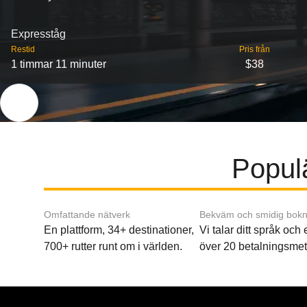
Expresståg
Restid
Pris från
1 timmar 11 minuter
$38
Populä
Omfattande nätverk
Bekväm och smidig bokn
En plattform, 34+ destinationer,
Vi talar ditt språk och
700+ rutter runt om i världen.
över 20 betalningsmet