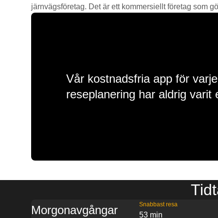
järnvägsföretag. Det är ett kommersiellt företag som gör 
Vår kostnadsfria app för varje
reseplanering har aldrig varit 
Tidt
Snabbast resa
Morgonavgångar
53 min