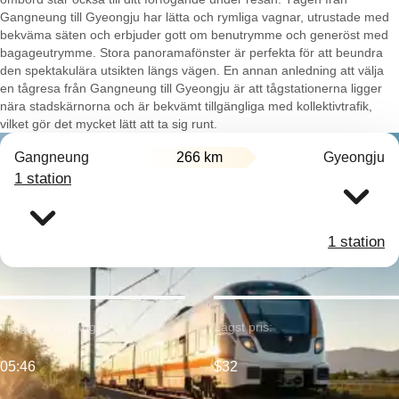
Gangneung till Gyeongju har lätta och rymliga vagnar, utrustade med
bekväma säten och erbjuder gott om benutrymme och generöst med
bagageutrymme. Stora panoramafönster är perfekta för att beundra
den spektakulära utsikten längs vägen. En annan anledning att välja
en tågresa från Gangneung till Gyeongju är att tågstationerna ligger
nära stadskärnorna och är bekvämt tillgängliga med kollektivtrafik,
vilket gör det mycket lätt att ta sig runt.
Gangneung
266 km
Gyeongju
1 station
1 station
Tidigaste avgång:
Lägst pris:
05:46
$32