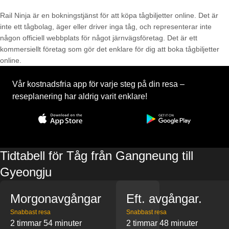
Rail Ninja är en bokningstjänst för att köpa tågbiljetter online. Det är
inte ett tågbolag, äger eller driver inga tåg, och representerar inte
någon officiell webbplats för något järnvägsföretag. Det är ett
kommersiellt företag som gör det enklare för dig att boka tågbiljetter
online.
Vår kostnadsfria app för varje steg på din resa –
reseplanering har aldrig varit enklare!
Tidtabell för Tåg från Gangneung till
Gyeongju
Morgonavgångar
Eft. avgångar.
Snabbast resa
Snabbast resa
2 timmar 54 minuter
2 timmar 48 minuter