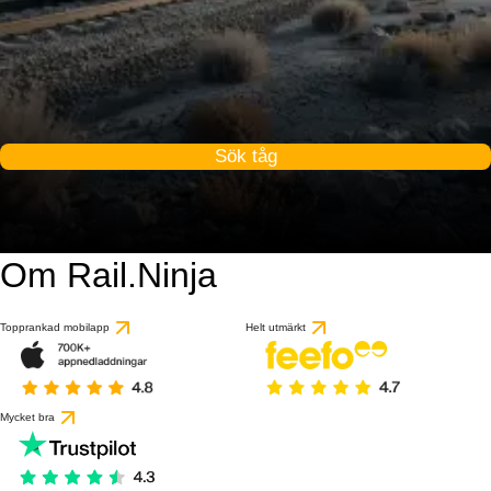
Sök tåg
Om Rail.Ninja
Topprankad mobilapp
Helt utmärkt
Mycket bra