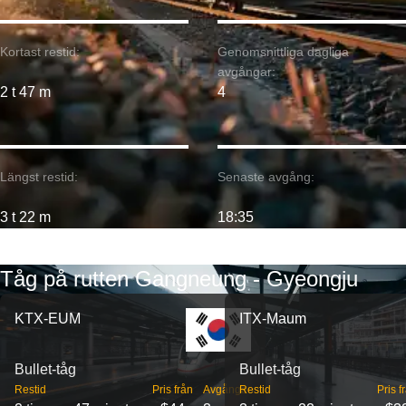
Kortast restid:
Genomsnittliga dagliga
avgångar:
2 t 47 m
4
Längst restid:
Senaste avgång:
3 t 22 m
18:35
Tåg på rutten Gangneung - Gyeongju
KTX-EUM
ITX-Maum
Bullet-tåg
Bullet-tåg
Restid
Pris från
Avgångar
Restid
Pris f