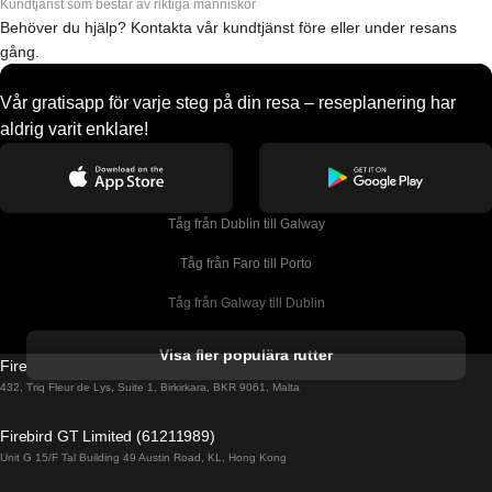
Kundtjänst som består av riktiga människor
Behöver du hjälp? Kontakta vår kundtjänst före eller under resans
gång.
Vår gratisapp för varje steg på din resa – reseplanering har
aldrig varit enklare!
Tåg från Dublin till Galway
Tåg från Faro till Porto
Tåg från Galway till Dublin
Tåg från Gyeongju till Seoul 
Visa fler populära rutter
Firebird GT Limited (OC 1451)
Tåg från Porto till Faro
432, Triq Fleur de Lys, Suite 1, Birkirkara, BKR 9061, Malta
Tåg från Alicante till Madrid
Firebird GT Limited (61211989)
Unit G 15/F Tal Building 49 Austin Road, KL, Hong Kong
Tåg från Barcelona till Madrid