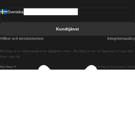
Tåg från Barcelona till Malaga
Svenska
Tåg från Barcelona till Sevilla
Tåg från Barcelona till Valencia
Kundtjänst
Tåg från Belfast till Dublin
Villkor och bestämmelser
Integritetspolicy
Tåg från Berlin till Prag
Rail Ninja är en bokningstjänst för tågbiljetter online. Rail Ninja är inte ett tågbolag och äger eller
Tåg från Bratislava till Budapest
driver inga tåg.
Rail Ninja ®
All Rights Reserved © 2026
Tåg från Budapest till Bratislava
Tåg från Budapest till Prag
Tåg från Budapest till Wien
Tåg från Coimbra till Lissabon
Tåg från Coimbra till Porto
Tåg från Cork till Dublin
Tåg från Dublin till Belfast