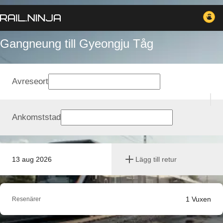
Gangneung till Gyeongju Tåg
Avreseort
Ankomststad
13 aug 2026
Lägg till retur
1
Vuxen
Resenärer