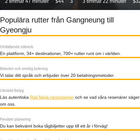
2 timmar 47 minuter
$44
3
3 timmar 22 minuter
$3
Populära rutter från Gangneung till
Gyeongju
Omfattande nätverk
En plattform, 34+ destinationer, 700+ rutter runt om i världen.
Bekväm och smidig bokning
Vi talar ditt språk och erbjuder över 20 betalningsmetoder.
Utmärkt Betyg
Läs autentiska
Rail Ninja-recensioner
och se vad våra resenärer säger
om oss.
Flexibel planering
Du kan bekvämt boka tågbiljetter upp till ett år i förväg!