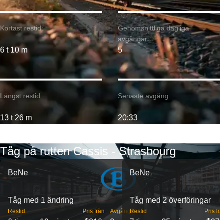
Kortast restid:
Genomsnittliga dagliga
avgångar:
6 t 10 m
5
Längst restid:
Senaste avgång:
13 t 26 m
20:33
Tåg på rutten Cassis - Strasbourg
BeNe
BeNe
Tåg med 1 ändring
Tåg med 2 överföringar
Restid
Pris från
Avgångar
Restid
Pris f