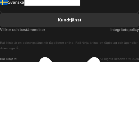
Svenska
Tåg från Barcelona till Sevilla
Tåg från Barcelona till Valencia
Kundtjänst
Tåg från Belfast till Dublin
Villkor och bestämmelser
Integritetspolicy
Tåg från Berlin till Prag
Rail Ninja är en bokningstjänst för tågbiljetter online. Rail Ninja är inte ett tågbolag och äger eller
Tåg från Bratislava till Budapest
driver inga tåg.
Rail Ninja ®
All Rights Reserved © 2026
Tåg från Budapest till Bratislava
Tåg från Budapest till Prag
Tåg från Budapest till Wien
Tåg från Coimbra till Lissabon
Tåg från Coimbra till Porto
Tåg från Cork till Dublin
Tåg från Dublin till Belfast
Tåg från Dublin till Cork