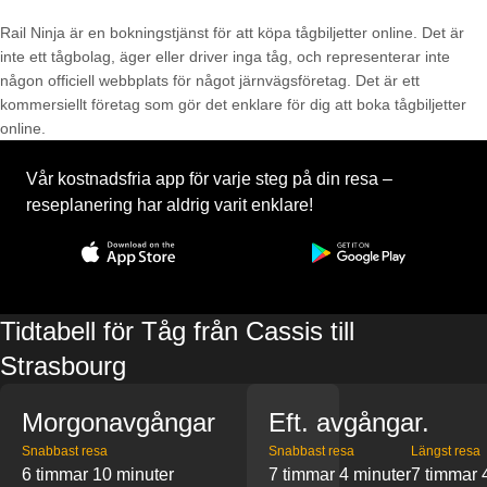
Rail Ninja är en bokningstjänst för att köpa tågbiljetter online. Det är
inte ett tågbolag, äger eller driver inga tåg, och representerar inte
någon officiell webbplats för något järnvägsföretag. Det är ett
kommersiellt företag som gör det enklare för dig att boka tågbiljetter
online.
Vår kostnadsfria app för varje steg på din resa –
reseplanering har aldrig varit enklare!
Tidtabell för Tåg från Cassis till
Strasbourg
Morgonavgångar
Eft. avgångar.
Snabbast resa
Snabbast resa
Längst resa
6 timmar 10 minuter
7 timmar 4 minuter
7 timmar 