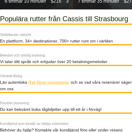
6 timmar 10 minuter
$216
3
7 timmar 35 minuter
$27
Populära rutter från Cassis till Strasbourg
Omfattande nätverk
En plattform, 34+ destinationer, 700+ rutter runt om i världen.
Bekväm och smidig bokning
Vi talar ditt språk och erbjuder över 20 betalningsmetoder.
Utmärkt Betyg
Läs autentiska
Rail Ninja-recensioner
och se vad våra resenärer säger
om oss.
Flexibel planering
Du kan bekvämt boka tågbiljetter upp till ett år i förväg!
Kundtjänst som består av riktiga människor
Behöver du hjälp? Kontakta vår kundtjänst före eller under resans