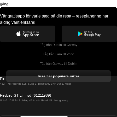
gång.
Vår gratisapp för varje steg på din resa – reseplanering har
aldrig varit enklare!
Tåg från Dublin till Galway
Tåg från Faro till Porto
Tåg från Galway till Dublin
Tåg från Gyeongju till Seoul 
Visa fler populära rutter
Firebird GT Limited (OC 1451)
Tåg från Porto till Faro
432, Triq Fleur de Lys, Suite 1, Birkirkara, BKR 9061, Malta
Tåg från Alicante till Madrid
Firebird GT Limited (61211989)
Unit G 15/F Tal Building 49 Austin Road, KL, Hong Kong
Tåg från Barcelona till Madrid
Tåg från Barcelona till Malaga