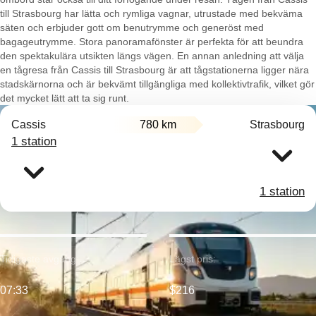
till Strasbourg har lätta och rymliga vagnar, utrustade med bekväma
säten och erbjuder gott om benutrymme och generöst med
bagageutrymme. Stora panoramafönster är perfekta för att beundra
den spektakulära utsikten längs vägen. En annan anledning att välja
en tågresa från Cassis till Strasbourg är att tågstationerna ligger nära
stadskärnorna och är bekvämt tillgängliga med kollektivtrafik, vilket gör
det mycket lätt att ta sig runt.
Cassis
780 km
Strasbourg
1 station
1 station
Tidigaste avgång:
Lägst pris:
07:33
$216