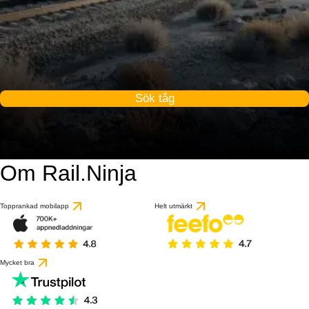
Sök tåg
Om Rail.Ninja
Topprankad mobilapp
Helt utmärkt
Mycket bra