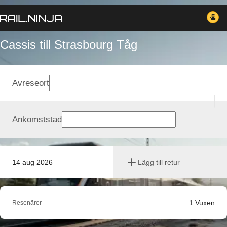
Cassis till Strasbourg Tåg
Avreseort
Ankomststad
14 aug 2026
Lägg till retur
1
Vuxen
Resenärer