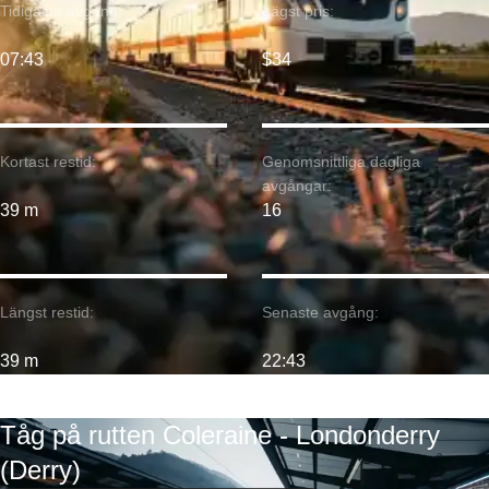
Tidigaste avgång:
Lägst pris:
07:43
$34
Kortast restid:
Genomsnittliga dagliga
avgångar:
39 m
16
Längst restid:
Senaste avgång:
39 m
22:43
Tåg på rutten Coleraine - Londonderry
(Derry)