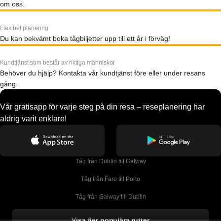
om oss.
Flexibel planering
Du kan bekvämt boka tågbiljetter upp till ett år i förväg!
Kundtjänst som består av riktiga människor
Behöver du hjälp? Kontakta vår kundtjänst före eller under resans
gång.
Vår gratisapp för varje steg på din resa – reseplanering har
aldrig varit enklare!
Tåg från Dublin till Galway
Tåg från Faro till Porto
Tåg från Galway till Dublin
Tåg från Gyeongju till Seoul 
Visa fler populära rutter