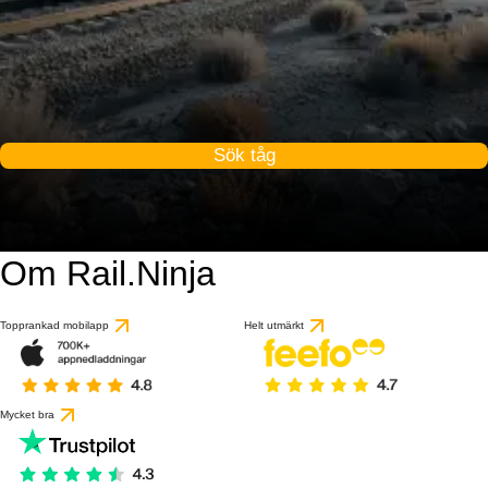
Sök tåg
Om Rail.Ninja
Topprankad mobilapp
Helt utmärkt
Mycket bra