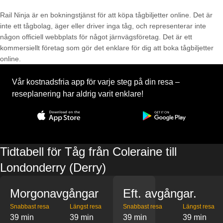
Rail Ninja är en bokningstjänst för att köpa tågbiljetter online. Det är
inte ett tågbolag, äger eller driver inga tåg, och representerar inte
någon officiell webbplats för något järnvägsföretag. Det är ett
kommersiellt företag som gör det enklare för dig att boka tågbiljetter
online.
Vår kostnadsfria app för varje steg på din resa –
reseplanering har aldrig varit enklare!
Tidtabell för Tåg från Coleraine till
Londonderry (Derry)
Morgonavgångar
Eft. avgångar.
Snabbast resa
Längst resa
Snabbast resa
Längst resa
39 min
39 min
39 min
39 min