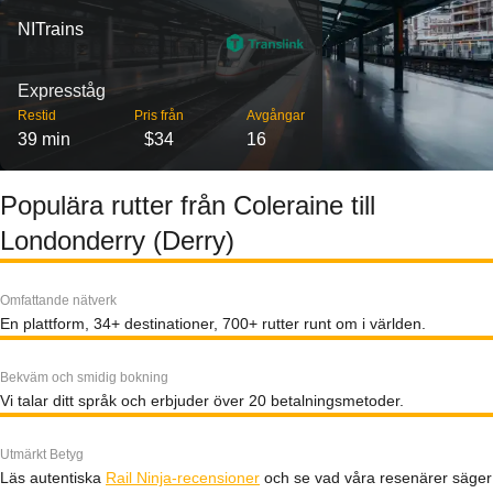
NITrains
Expresståg
Restid
Pris från
Avgångar
39 min
$34
16
Populära rutter från Coleraine till
Londonderry (Derry)
Omfattande nätverk
En plattform, 34+ destinationer, 700+ rutter runt om i världen.
Bekväm och smidig bokning
Vi talar ditt språk och erbjuder över 20 betalningsmetoder.
Utmärkt Betyg
Läs autentiska
Rail Ninja-recensioner
och se vad våra resenärer säger