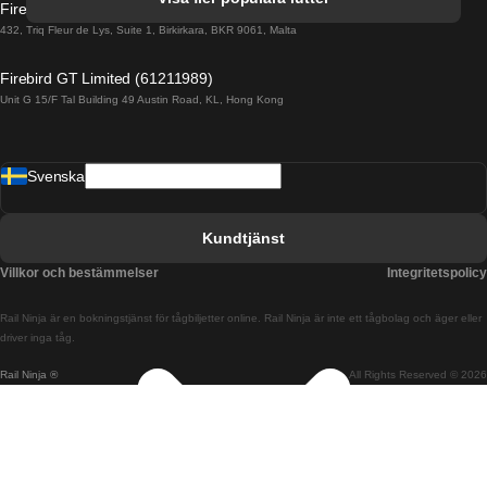
Firebird GT Limited (OC 1451)
Tåg från Porto till Faro
432, Triq Fleur de Lys, Suite 1, Birkirkara, BKR 9061, Malta
Tåg från Alicante till Madrid
Firebird GT Limited (61211989)
Unit G 15/F Tal Building 49 Austin Road, KL, Hong Kong
Tåg från Barcelona till Madrid
Tåg från Barcelona till Malaga
Svenska
Tåg från Barcelona till Sevilla
Tåg från Barcelona till Valencia
Kundtjänst
Tåg från Belfast till Dublin
Villkor och bestämmelser
Integritetspolicy
Tåg från Berlin till Prag
Rail Ninja är en bokningstjänst för tågbiljetter online. Rail Ninja är inte ett tågbolag och äger eller
Tåg från Bratislava till Budapest
driver inga tåg.
Rail Ninja ®
All Rights Reserved © 2026
Tåg från Budapest till Bratislava
Tåg från Budapest till Prag
Tåg från Budapest till Wien