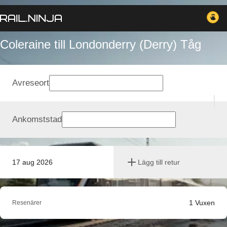
Coleraine till Londonderry (Derry) Tåg
Avreseort
Ankomststad
17 aug 2026
Lägg till retur
1
Vuxen
Resenärer