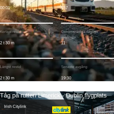
00:01
$57
Kortast restid:
Genomsnittliga dagliga
avgångar:
2 t 30 m
11
Längst restid:
Senaste avgång:
2 t 30 m
19:30
Tåg på rutten Limerick - Dublin flygplats
Irish Citylink