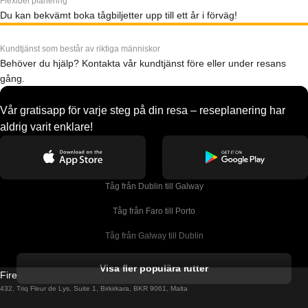
Flexibel planering
Du kan bekvämt boka tågbiljetter upp till ett år i förväg!
Kundtjänst som består av riktiga människor
Behöver du hjälp? Kontakta vår kundtjänst före eller under resans
gång.
Vår gratisapp för varje steg på din resa – reseplanering har
aldrig varit enklare!
Tåg från Dublin till Galway
Tåg från Faro till Porto
Tåg från Galway till Dublin
Tåg från Gyeongju till Seoul 
Visa fler populära rutter
Firebird GT Limited (OC 1451)
Tåg från Porto till Faro
432, Triq Fleur de Lys, Suite 1, Birkirkara, BKR 9061, Malta