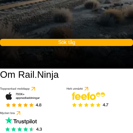
Sök tåg
Om Rail.Ninja
Topprankad mobilapp
Helt utmärkt
Mycket bra