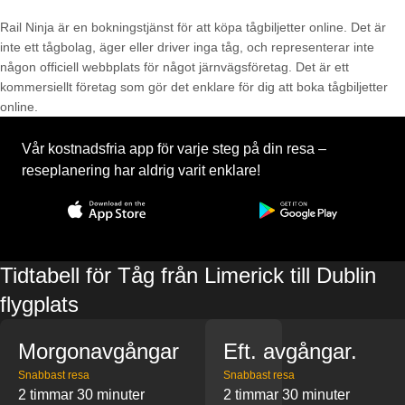
Rail Ninja är en bokningstjänst för att köpa tågbiljetter online. Det är
inte ett tågbolag, äger eller driver inga tåg, och representerar inte
någon officiell webbplats för något järnvägsföretag. Det är ett
kommersiellt företag som gör det enklare för dig att boka tågbiljetter
online.
Vår kostnadsfria app för varje steg på din resa –
reseplanering har aldrig varit enklare!
Tidtabell för Tåg från Limerick till Dublin
flygplats
Morgonavgångar
Eft. avgångar.
Snabbast resa
Snabbast resa
2 timmar 30 minuter
2 timmar 30 minuter