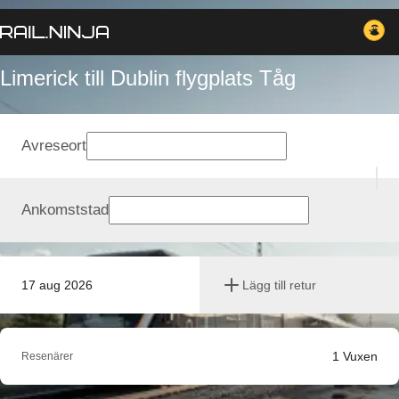
Limerick till Dublin flygplats Tåg
Avreseort
Ankomststad
17 aug 2026
Lägg till retur
1
Vuxen
Resenärer