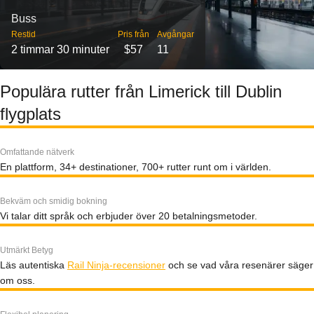
Buss
Restid
Pris från
Avgångar
2 timmar 30 minuter
$57
11
Populära rutter från Limerick till Dublin
flygplats
Omfattande nätverk
En plattform, 34+ destinationer, 700+ rutter runt om i världen.
Bekväm och smidig bokning
Vi talar ditt språk och erbjuder över 20 betalningsmetoder.
Utmärkt Betyg
Läs autentiska
Rail Ninja-recensioner
och se vad våra resenärer säger
om oss.