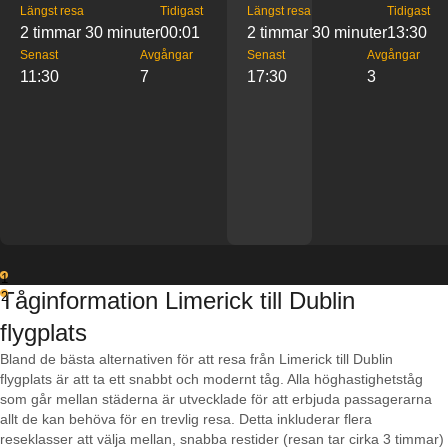
Längst resa
Tidigast
Längst resa
Tidigast
2 timmar 30 minuter
00:01
2 timmar 30 minuter
13:30
Senast
Avgångar
Senast
Avgångar
11:30
7
17:30
3
1
Tåginformation Limerick till Dublin
2
flygplats
Bland de bästa alternativen för att resa från Limerick till Dublin
flygplats är att ta ett snabbt och modernt tåg. Alla höghastighetståg
som går mellan städerna är utvecklade för att erbjuda passagerarna
allt de kan behöva för en trevlig resa. Detta inkluderar flera
reseklasser att välja mellan, snabba restider (resan tar cirka 3 timmar)