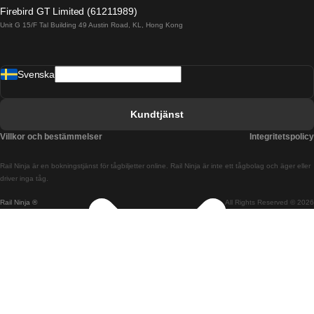
Tåg från Alicante till Madrid
Firebird GT Limited (61211989)
Unit G 15/F Tal Building 49 Austin Road, KL, Hong Kong
Tåg från Barcelona till Madrid
Tåg från Barcelona till Malaga
Svenska
Tåg från Barcelona till Sevilla
Tåg från Barcelona till Valencia
Kundtjänst
Tåg från Belfast till Dublin
Villkor och bestämmelser
Integritetspolicy
Tåg från Berlin till Prag
Rail Ninja är en bokningstjänst för tågbiljetter online. Rail Ninja är inte ett tågbolag och äger eller
Tåg från Bratislava till Budapest
driver inga tåg.
Rail Ninja ®
All Rights Reserved © 2026
Tåg från Budapest till Bratislava
Tåg från Budapest till Prag
Tåg från Budapest till Wien
Tåg från Coimbra till Lissabon
Tåg från Coimbra till Porto