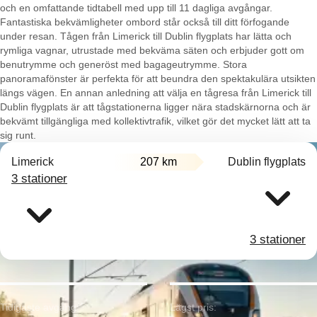
och en omfattande tidtabell med upp till 11 dagliga avgångar.
Fantastiska bekvämligheter ombord står också till ditt förfogande
under resan. Tågen från Limerick till Dublin flygplats har lätta och
rymliga vagnar, utrustade med bekväma säten och erbjuder gott om
benutrymme och generöst med bagageutrymme. Stora
panoramafönster är perfekta för att beundra den spektakulära utsikten
längs vägen. En annan anledning att välja en tågresa från Limerick till
Dublin flygplats är att tågstationerna ligger nära stadskärnorna och är
bekvämt tillgängliga med kollektivtrafik, vilket gör det mycket lätt att ta
sig runt.
Limerick
207 km
Dublin flygplats
3 stationer
3 stationer
Tidigaste avgång:
Lägst pris: