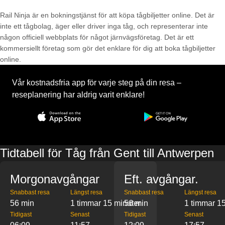
Rail Ninja är en bokningstjänst för att köpa tågbiljetter online. Det är
inte ett tågbolag, äger eller driver inga tåg, och representerar inte
någon officiell webbplats för något järnvägsföretag. Det är ett
kommersiellt företag som gör det enklare för dig att boka tågbiljetter
online.
Vår kostnadsfria app för varje steg på din resa –
reseplanering har aldrig varit enklare!
Tidtabell för Tåg från Gent till Antwerpen
Morgonavgångar
Eft. avgångar.
Snabbast resa
Längst resa
Snabbast resa
Längst resa
56 min
1 timmar 15 minuter
56 min
1 timmar 15
Tidigast
Senast
Tidigast
Senast