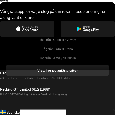
Vår gratisapp för varje steg på din resa – reseplanering har
aldrig varit enklare!
Tåg från Dublin till Galway
Tåg från Faro till Porto
Tåg från Galway till Dublin
Tåg från Gyeongju till Seoul 
Visa fler populära rutter
Firebird GT Limited (OC 1451)
Tåg från Porto till Faro
432, Triq Fleur de Lys, Suite 1, Birkirkara, BKR 9061, Malta
Tåg från Alicante till Madrid
Firebird GT Limited (61211989)
Unit G 15/F Tal Building 49 Austin Road, KL, Hong Kong
Tåg från Barcelona till Madrid
Tåg från Barcelona till Malaga
Svenska
Tåg från Barcelona till Sevilla