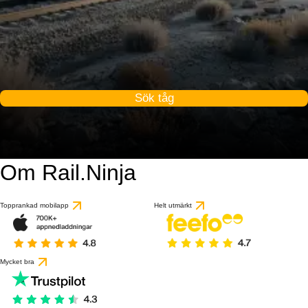
Sök tåg
Om Rail.Ninja
Topprankad mobilapp
Helt utmärkt
Mycket bra