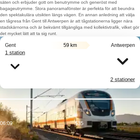
säten och erbjuder gott om benutrymme och generöst med
bagageutrymme. Stora panoramafönster är perfekta för att beundra
den spektakulära utsikten längs vägen. En annan anledning att välja
en tågresa från Gent till Antwerpen är att tågstationerna ligger nära
stadskärnorna och är bekvämt tillgängliga med kollektivtrafik, vilket gör
det mycket lätt att ta sig runt.
Gent
59 km
Antwerpen
1 station
2 stationer
Tidigaste avgång:
Lägst pris:
06:09
$35