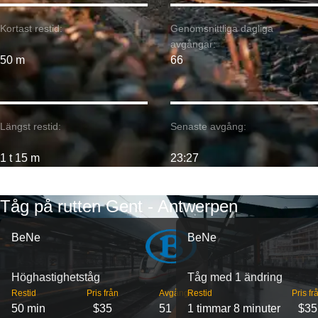
Kortast restid:
Genomsnittliga dagliga
avgångar:
50 m
66
Längst restid:
Senaste avgång:
1 t 15 m
23:27
Tåg på rutten Gent - Antwerpen
BeNe
BeNe
Höghastighetståg
Tåg med 1 ändring
Restid
Pris från
Avgångar
Restid
Pris fr
50 min
$35
51
1 timmar 8 minuter
$35