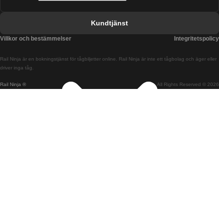
Tåg från Barcelona till Valencia
Kundtjänst
Tåg från Belfast till Dublin
Villkor och bestämmelser
Integritetspolicy
Tåg från Berlin till Prag
Rail Ninja är en bokningstjänst för tågbiljetter online. Rail Ninja är inte ett tågbolag och äger eller
Tåg från Bratislava till Budapest
driver inga tåg.
Rail Ninja ®
All Rights Reserved © 2026
Tåg från Budapest till Bratislava
Tåg från Budapest till Prag
Tåg från Budapest till Wien
Tåg från Coimbra till Lissabon
Tåg från Coimbra till Porto
Tåg från Cork till Dublin
Tåg från Dublin till Belfast
Tåg från Dublin till Cork