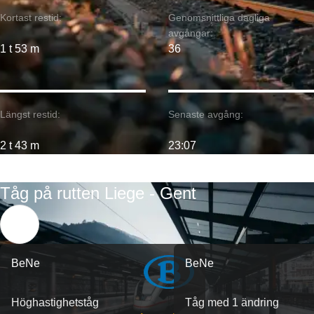
Kortast restid:
Genomsnittliga dagliga
avgångar:
1 t 53 m
36
Längst restid:
Senaste avgång:
2 t 43 m
23:07
Tåg på rutten Liege - Gent
BeNe
BeNe
Höghastighetståg
Tåg med 1 ändring