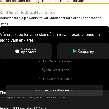
Du kan bekvämt boka tågbiljetter upp till ett år i förväg!
Kundtjänst som består av riktiga människor
Behöver du hjälp? Kontakta vår kundtjänst före eller under resans
gång.
Vår gratisapp för varje steg på din resa – reseplanering har
aldrig varit enklare!
Tåg från Dublin till Galway
Tåg från Faro till Porto
Tåg från Galway till Dublin
Tåg från Gyeongju till Seoul 
Visa fler populära rutter
Firebird GT Limited (OC 1451)
Tåg från Porto till Faro
432, Triq Fleur de Lys, Suite 1, Birkirkara, BKR 9061, Malta
Tåg från Alicante till Madrid
Firebird GT Limited (61211989)