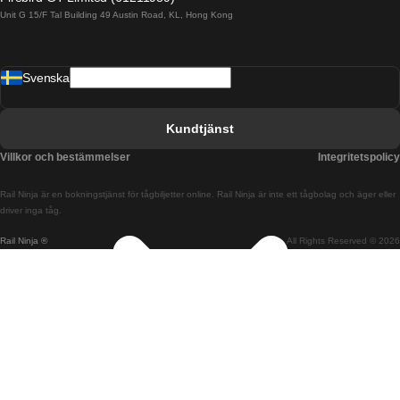
Unit G 15/F Tal Building 49 Austin Road, KL, Hong Kong
Tåg från Barcelona till Madrid
Tåg från Barcelona till Malaga
Svenska
Tåg från Barcelona till Sevilla
Tåg från Barcelona till Valencia
Kundtjänst
Tåg från Belfast till Dublin
Villkor och bestämmelser
Integritetspolicy
Tåg från Berlin till Prag
Rail Ninja är en bokningstjänst för tågbiljetter online. Rail Ninja är inte ett tågbolag och äger eller
Tåg från Bratislava till Budapest
driver inga tåg.
Rail Ninja ®
All Rights Reserved © 2026
Tåg från Budapest till Bratislava
Tåg från Budapest till Prag
Tåg från Budapest till Wien
Tåg från Coimbra till Lissabon
Tåg från Coimbra till Porto