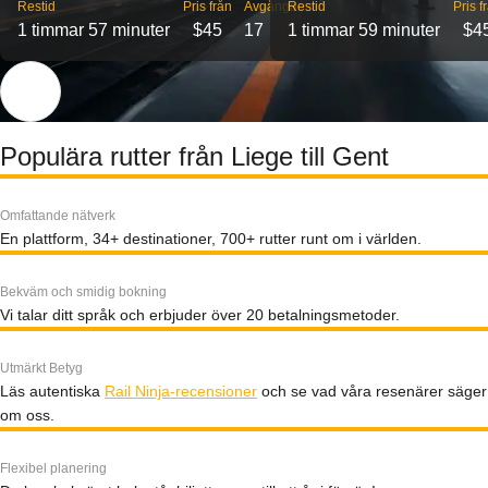
Restid
Pris från
Avgångar
Restid
Pris f
1 timmar 57 minuter
$45
17
1 timmar 59 minuter
$4
Populära rutter från Liege till Gent
Omfattande nätverk
En plattform, 34+ destinationer, 700+ rutter runt om i världen.
Bekväm och smidig bokning
Vi talar ditt språk och erbjuder över 20 betalningsmetoder.
Utmärkt Betyg
Läs autentiska
Rail Ninja-recensioner
och se vad våra resenärer säger
om oss.
Flexibel planering