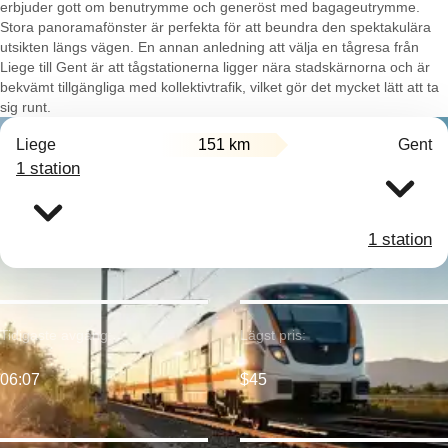
erbjuder gott om benutrymme och generöst med bagageutrymme.
Stora panoramafönster är perfekta för att beundra den spektakulära
utsikten längs vägen. En annan anledning att välja en tågresa från
Liege till Gent är att tågstationerna ligger nära stadskärnorna och är
bekvämt tillgängliga med kollektivtrafik, vilket gör det mycket lätt att ta
sig runt.
Liege
151 km
Gent
1 station
1 station
Tidigaste avgång:
Lägst pris:
06:07
$45