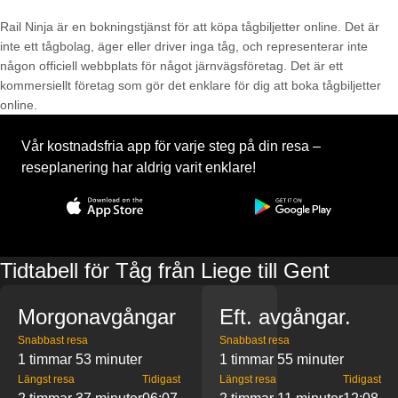
Rail Ninja är en bokningstjänst för att köpa tågbiljetter online. Det är
inte ett tågbolag, äger eller driver inga tåg, och representerar inte
någon officiell webbplats för något järnvägsföretag. Det är ett
kommersiellt företag som gör det enklare för dig att boka tågbiljetter
online.
Vår kostnadsfria app för varje steg på din resa –
reseplanering har aldrig varit enklare!
Tidtabell för Tåg från Liege till Gent
Morgonavgångar
Eft. avgångar.
Snabbast resa
Snabbast resa
1 timmar 53 minuter
1 timmar 55 minuter
Längst resa
Tidigast
Längst resa
Tidigast