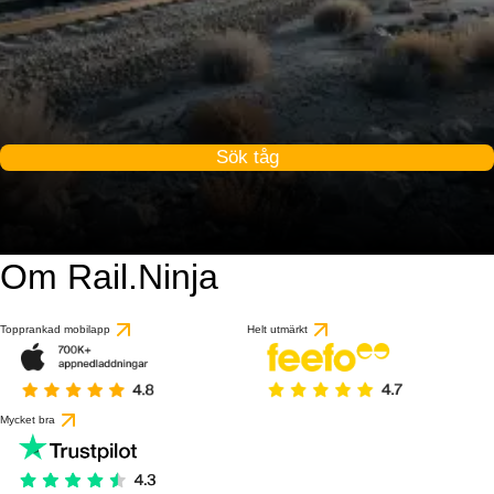
Sök tåg
Om Rail.Ninja
Topprankad mobilapp
Helt utmärkt
Mycket bra