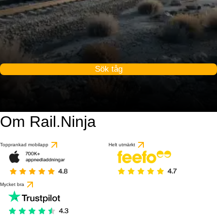
Sök tåg
Om Rail.Ninja
Topprankad mobilapp
Helt utmärkt
Mycket bra