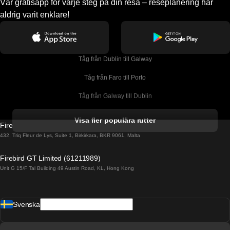
Vår gratisapp för varje steg på din resa – reseplanering har
aldrig varit enklare!
Tåg från Dublin till Galway
Tåg från Faro till Porto
Tåg från Galway till Dublin
Tåg från Gyeongju till Seoul 
Visa fler populära rutter
Firebird GT Limited (OC 1451)
Tåg från Porto till Faro
432, Triq Fleur de Lys, Suite 1, Birkirkara, BKR 9061, Malta
Tåg från Alicante till Madrid
Firebird GT Limited (61211989)
Unit G 15/F Tal Building 49 Austin Road, KL, Hong Kong
Tåg från Barcelona till Madrid
Tåg från Barcelona till Malaga
Svenska
Tåg från Barcelona till Sevilla
Tåg från Barcelona till Valencia