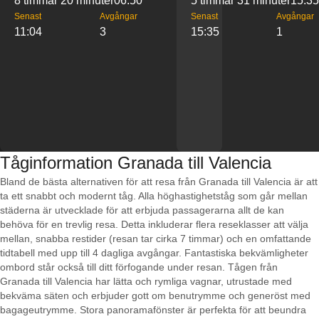
8 timmar 20 minuter
06:50
5 timmar 31 minuter
15:35
Senast
Avgångar
Senast
Avgångar
11:04
3
15:35
1
Tåginformation Granada till Valencia
Bland de bästa alternativen för att resa från Granada till Valencia är att
ta ett snabbt och modernt tåg. Alla höghastighetståg som går mellan
städerna är utvecklade för att erbjuda passagerarna allt de kan
behöva för en trevlig resa. Detta inkluderar flera reseklasser att välja
mellan, snabba restider (resan tar cirka 7 timmar) och en omfattande
tidtabell med upp till 4 dagliga avgångar. Fantastiska bekvämligheter
ombord står också till ditt förfogande under resan. Tågen från
Granada till Valencia har lätta och rymliga vagnar, utrustade med
bekväma säten och erbjuder gott om benutrymme och generöst med
bagageutrymme. Stora panoramafönster är perfekta för att beundra