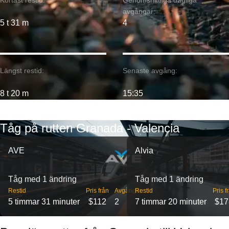
Kortast restid:
Genomsnittliga dagliga
avgångar:
5 t 31 m
4
Längst restid:
Senaste avgång:
8 t 20 m
15:35
Tåg på rutten Granada - Valencia
AVE
Alvia
Tåg med 1 ändring
Tåg med 1 ändring
Restid
Pris från
Avgångar
Restid
Pris f
5 timmar 31 minuter
$112
2
7 timmar 20 minuter
$17