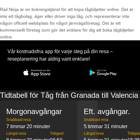
Rail Ninja är en bokningstjänst för att köpa tågbiljetter online. Det är
inte ett tågbolag, äger eller driver inga tåg, och representerar inte
någon officiell webbplats för något järnvägsföretag. Det är ett
kommersiellt företag som gör det enklare för dig att boka tågbiljetter
online.
Vår kostnadsfria app för varje steg på din resa –
reseplanering har aldrig varit enklare!
Tidtabell för Tåg från Granada till Valencia
Morgonavgångar
Eft. avgångar.
Snabbast resa
Snabbast resa
7 timmar 20 minuter
5 timmar 31 minuter
Längst resa
Tidigast
Längst resa
Tidigas