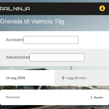
Granada till Valencia Tåg
Avreseort
Ankomststad
14 aug 2026
Lägg till retur
1
Vuxen
Resenärer