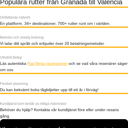
Populära rutter från Granada till Valencia
Omfattande nätverk
En plattform, 34+ destinationer, 700+ rutter runt om i världen.
Bekväm och smidig bokning
Vi talar ditt språk och erbjuder över 20 betalningsmetoder.
Utmärkt Betyg
Läs autentiska
Rail Ninja-recensioner
och se vad våra resenärer säger
om oss.
Flexibel planering
Du kan bekvämt boka tågbiljetter upp till ett år i förväg!
Kundtjänst som består av riktiga människor
Behöver du hjälp? Kontakta vår kundtjänst före eller under resans
gång.