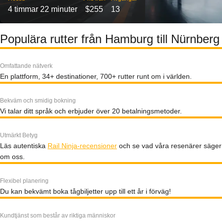
4 timmar 22 minuter
$255
13
Populära rutter från Hamburg till Nürnberg
Omfattande nätverk
En plattform, 34+ destinationer, 700+ rutter runt om i världen.
Bekväm och smidig bokning
Vi talar ditt språk och erbjuder över 20 betalningsmetoder.
Utmärkt Betyg
Läs autentiska
Rail Ninja-recensioner
och se vad våra resenärer säger
om oss.
Flexibel planering
Du kan bekvämt boka tågbiljetter upp till ett år i förväg!
Kundtjänst som består av riktiga människor