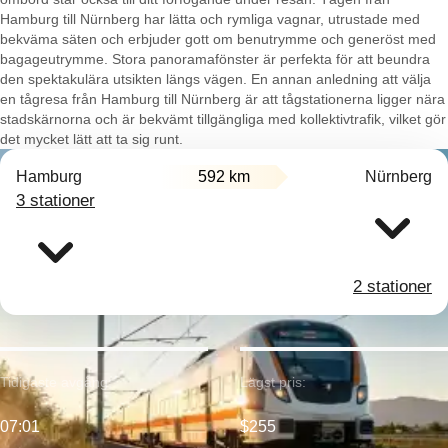
Hamburg till Nürnberg har lätta och rymliga vagnar, utrustade med
bekväma säten och erbjuder gott om benutrymme och generöst med
bagageutrymme. Stora panoramafönster är perfekta för att beundra
den spektakulära utsikten längs vägen. En annan anledning att välja
en tågresa från Hamburg till Nürnberg är att tågstationerna ligger nära
stadskärnorna och är bekvämt tillgängliga med kollektivtrafik, vilket gör
det mycket lätt att ta sig runt.
Hamburg
592 km
Nürnberg
3 stationer
2 stationer
Tidigaste avgång:
Lägst pris:
07:01
$255