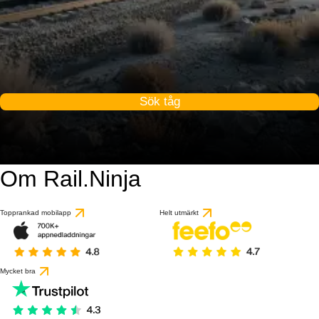
Sök tåg
Om Rail.Ninja
Topprankad mobilapp
Helt utmärkt
Mycket bra