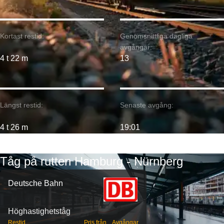
Kortast restid:
Genomsnittliga dagliga
avgångar:
4 t 22 m
13
Längst restid:
Senaste avgång:
4 t 26 m
19:01
Tåg på rutten Hamburg - Nürnberg
Deutsche Bahn
Höghastighetståg
Restid
Pris från
Avgångar