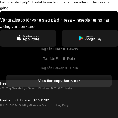
Behöver du hjälp? Kontakta vår kundtjänst före eller under resans
gång.
Vår gratisapp för varje steg på din resa – reseplanering har
aldrig varit enklare!
Tåg från Dublin till Galway
Tåg från Faro till Porto
Tåg från Galway till Dublin
Tåg från Gyeongju till Seoul 
Visa fler populära rutter
Firebird GT Limited (OC 1451)
Tåg från Porto till Faro
432, Triq Fleur de Lys, Suite 1, Birkirkara, BKR 9061, Malta
Tåg från Alicante till Madrid
Firebird GT Limited (61211989)
Unit G 15/F Tal Building 49 Austin Road, KL, Hong Kong
Tåg från Barcelona till Madrid
Tåg från Barcelona till Malaga