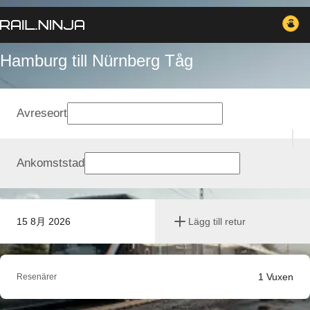
Hamburg till Nürnberg Tåg
Avreseort
Ankomststad
15 8月 2026
Lägg till retur
1
Vuxen
Resenärer