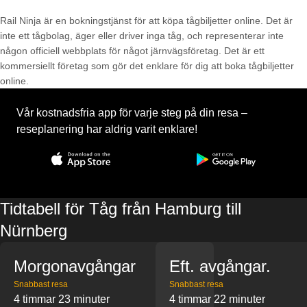
Rail Ninja är en bokningstjänst för att köpa tågbiljetter online. Det är
inte ett tågbolag, äger eller driver inga tåg, och representerar inte
någon officiell webbplats för något järnvägsföretag. Det är ett
kommersiellt företag som gör det enklare för dig att boka tågbiljetter
online.
Vår kostnadsfria app för varje steg på din resa –
reseplanering har aldrig varit enklare!
Tidtabell för Tåg från Hamburg till
Nürnberg
Morgonavgångar
Eft. avgångar.
Snabbast resa
Snabbast resa
4 timmar 23 minuter
4 timmar 22 minuter