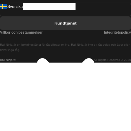
Svenska
Tåg från Barcelona till Sevilla
Tåg från Barcelona till Valencia
Kundtjänst
Tåg från Belfast till Dublin
Villkor och bestämmelser
Integritetspolicy
Tåg från Berlin till Prag
Rail Ninja är en bokningstjänst för tågbiljetter online. Rail Ninja är inte ett tågbolag och äger eller
Tåg från Bratislava till Budapest
driver inga tåg.
Rail Ninja ®
All Rights Reserved © 2026
Tåg från Budapest till Bratislava
Tåg från Budapest till Prag
Tåg från Budapest till Wien
Tåg från Coimbra till Lissabon
Tåg från Coimbra till Porto
Tåg från Cork till Dublin
Tåg från Dublin till Belfast