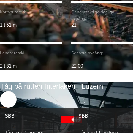
Kortast restid:
Genomsnittliga dagliga
avgångar:
1 t 51 m
21
Längst restid:
Senaste avgång:
2 t 31 m
22:00
Tåg på rutten Interlaken - Luzern
SBB
SBB
Tåg med 1 ändring
Tåg med 1 ändring