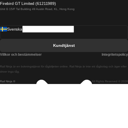
Firebird GT Limited (61211989)
Unit G 15/F Tal Building 49 Austin Road, KL, Hong Kong
Tåg från Barcelona till Madrid
Tåg från Barcelona till Malaga
Svenska
Tåg från Barcelona till Sevilla
Tåg från Barcelona till Valencia
Kundtjänst
Tåg från Belfast till Dublin
Villkor och bestämmelser
Integritetspolicy
Tåg från Berlin till Prag
Rail Ninja är en bokningstjänst för tågbiljetter online. Rail Ninja är inte ett tågbolag och äger eller
Tåg från Bratislava till Budapest
driver inga tåg.
Rail Ninja ®
All Rights Reserved © 2026
Tåg från Budapest till Bratislava
Tåg från Budapest till Prag
Tåg från Budapest till Wien
Tåg från Coimbra till Lissabon
Tåg från Coimbra till Porto