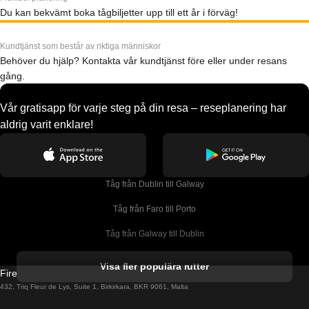
Du kan bekvämt boka tågbiljetter upp till ett år i förväg!
Kundtjänst som består av riktiga människor
Behöver du hjälp? Kontakta vår kundtjänst före eller under resans
gång.
Vår gratisapp för varje steg på din resa – reseplanering har
aldrig varit enklare!
Tåg från Dublin till Galway
Tåg från Faro till Porto
Tåg från Galway till Dublin
Tåg från Gyeongju till Seoul 
Visa fler populära rutter
Firebird GT Limited (OC 1451)
Tåg från Porto till Faro
432, Triq Fleur de Lys, Suite 1, Birkirkara, BKR 9061, Malta
Tåg från Alicante till Madrid