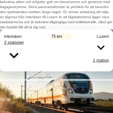
bekväma säten och erbjuder gott om benutrymme och generöst med
bagageutrymme. Stora panoramafönster är perfekta för att beundra
den spektakulära utsikten längs vägen. En annan anledning att välja
en tågresa från Interlaken till Luzern är att tågstationerna ligger nära
stadskärnorna och är bekvämt tillgängliga med kollektivtrafik, vilket gör
det mycket lätt att ta sig runt.
Interlaken
75 km
Luzern
2 stationer
1 station
Tidigaste avgång:
Lägst pris:
04:56
$40