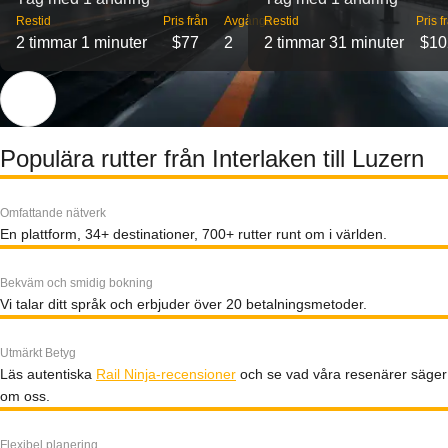
Restid
Pris från
Avgångar
Restid
Pris f
2 timmar 1 minuter
$77
2
2 timmar 31 minuter
$10
Populära rutter från Interlaken till Luzern
Omfattande nätverk
En plattform, 34+ destinationer, 700+ rutter runt om i världen.
Bekväm och smidig bokning
Vi talar ditt språk och erbjuder över 20 betalningsmetoder.
Utmärkt Betyg
Läs autentiska
Rail Ninja-recensioner
och se vad våra resenärer säger
om oss.
Flexibel planering