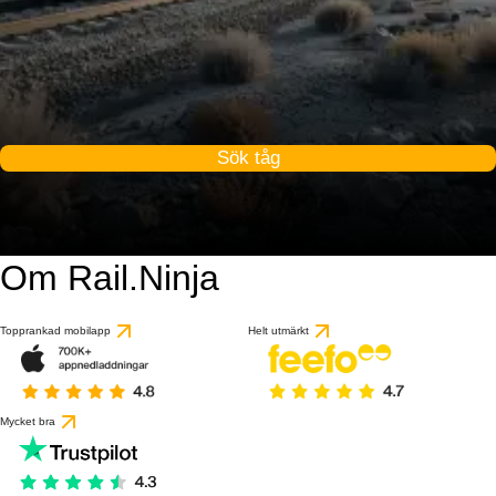
Sök tåg
Om Rail.Ninja
Topprankad mobilapp
Helt utmärkt
Mycket bra