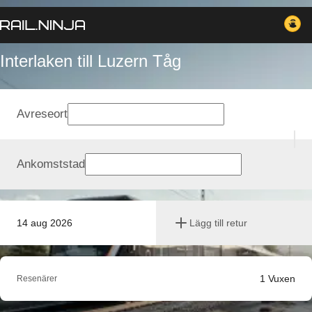
Interlaken till Luzern Tåg
Avreseort
Ankomststad
14 aug 2026
Lägg till retur
1
Vuxen
Resenärer