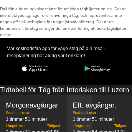
Rail Ninja är en bokningstjänst för att köpa tågbiljetter online. Det är
inte ett tågbolag, äger eller driver inga tåg, och representerar inte
någon officiell webbplats för något järnvägsföretag. Det är ett
kommersiellt företag som gör det enklare för dig att boka tågbiljetter
online.
Vår kostnadsfria app för varje steg på din resa –
reseplanering har aldrig varit enklare!
Tidtabell för Tåg från Interlaken till Luzern
Morgonavgångar
Eft. avgångar.
Snabbast resa
Snabbast resa
1 timmar 51 minuter
1 timmar 51 minuter
Längst resa
Tidigast
Längst resa
Tidigast