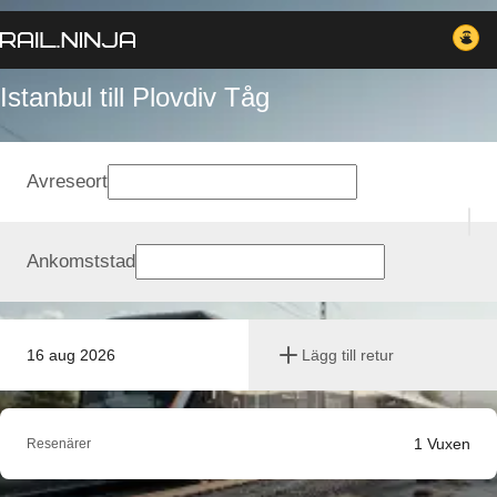
Istanbul till Plovdiv Tåg
Avreseort
Ankomststad
16 aug 2026
Lägg till retur
1
Vuxen
Resenärer