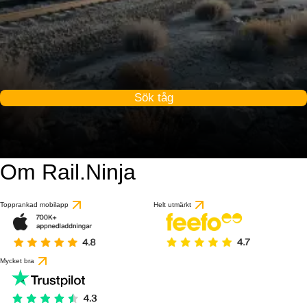
Sök tåg
Om Rail.Ninja
Topprankad mobilapp
Helt utmärkt
Mycket bra