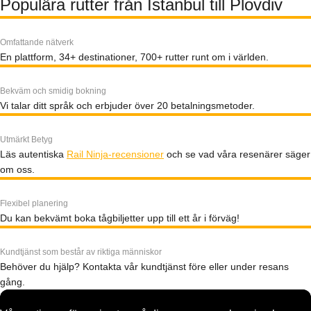
Populära rutter från Istanbul till Plovdiv
Omfattande nätverk
En plattform, 34+ destinationer, 700+ rutter runt om i världen.
Bekväm och smidig bokning
Vi talar ditt språk och erbjuder över 20 betalningsmetoder.
Utmärkt Betyg
Läs autentiska
Rail Ninja-recensioner
och se vad våra resenärer säger
om oss.
Flexibel planering
Du kan bekvämt boka tågbiljetter upp till ett år i förväg!
Kundtjänst som består av riktiga människor
Behöver du hjälp? Kontakta vår kundtjänst före eller under resans
gång.