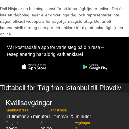
Rail Ninja är en bokningstjänst för att köpa tågbiljetter online. Det är
inte ett tågbolag, äger eller driver inga tåg, och representerar inte
någon officiell webbplats för något järnvägsföretag. Det är ett
kommersiellt företag som gör det enklare för dig att boka tågbiljetter
online.
Vår kostnadsfria app för varje steg på din resa –
reseplanering har aldrig varit enklare!
Tidtabell för Tåg från Istanbul till Plovdiv
Kvällsavgångar
Snabbast resa
Längst resa
11 timmar 25 minuter
11 timmar 25 minuter
Tidigast
Senast
Avgångar