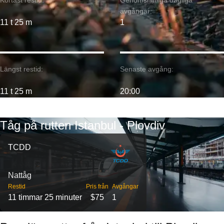
Kortast restid:
Genomsnittliga dagliga
avgångar:
11 t 25 m
1
Längst restid:
Senaste avgång:
11 t 25 m
20:00
Tåg på rutten Istanbul - Plovdiv
TCDD
Nattåg
Restid
Pris från
Avgångar
11 timmar 25 minuter
$75
1