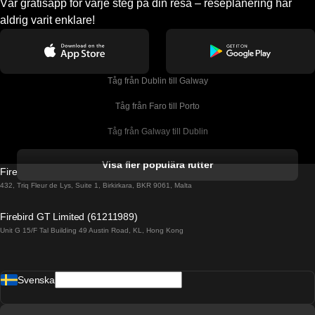
Vår gratisapp för varje steg på din resa – reseplanering har
aldrig varit enklare!
Tåg från Dublin till Galway
Tåg från Faro till Porto
Tåg från Galway till Dublin
Tåg från Gyeongju till Seoul 
Visa fler populära rutter
Firebird GT Limited (OC 1451)
Tåg från Porto till Faro
432, Triq Fleur de Lys, Suite 1, Birkirkara, BKR 9061, Malta
Tåg från Alicante till Madrid
Firebird GT Limited (61211989)
Unit G 15/F Tal Building 49 Austin Road, KL, Hong Kong
Tåg från Barcelona till Madrid
Tåg från Barcelona till Malaga
Svenska
Tåg från Barcelona till Sevilla
Tåg från Barcelona till Valencia