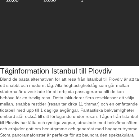
20:00
20:00
1
Tåginformation Istanbul till Plovdiv
Bland de bästa alternativen för att resa från Istanbul till Plovdiv är att ta
ett snabbt och modernt tåg. Alla höghastighetståg som går mellan
städerna är utvecklade för att erbjuda passagerarna allt de kan
behöva för en trevlig resa. Detta inkluderar flera reseklasser att välja
mellan, snabba restider (resan tar cirka 11 timmar) och en omfattande
tidtabell med upp till 1 dagliga avgångar. Fantastiska bekvämligheter
ombord står också till ditt förfogande under resan. Tågen från Istanbul
till Plovdiv har lätta och rymliga vagnar, utrustade med bekväma säten
och erbjuder gott om benutrymme och generöst med bagageutrymme.
Stora panoramafönster är perfekta för att beundra den spektakulära