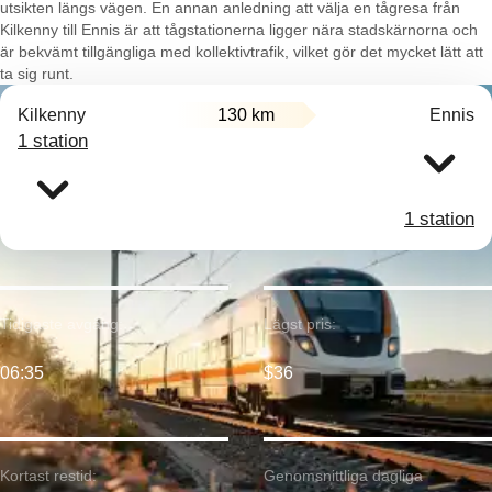
utsikten längs vägen. En annan anledning att välja en tågresa från
Kilkenny till Ennis är att tågstationerna ligger nära stadskärnorna och
är bekvämt tillgängliga med kollektivtrafik, vilket gör det mycket lätt att
ta sig runt.
Kilkenny
130 km
Ennis
1 station
1 station
Tidigaste avgång:
Lägst pris:
06:35
$36
Kortast restid:
Genomsnittliga dagliga