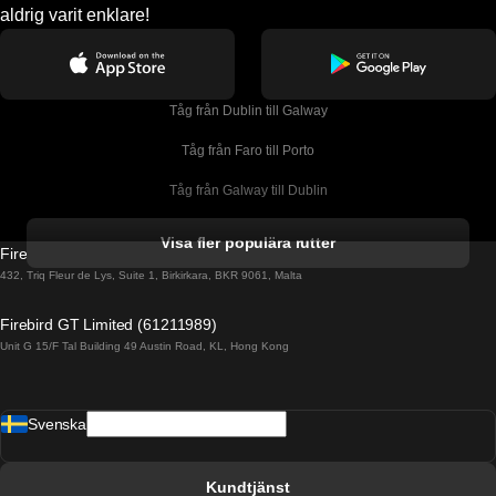
aldrig varit enklare!
Tåg från Dublin till Galway
Tåg från Faro till Porto
Tåg från Galway till Dublin
Tåg från Gyeongju till Seoul 
Visa fler populära rutter
Firebird GT Limited (OC 1451)
Tåg från Porto till Faro
432, Triq Fleur de Lys, Suite 1, Birkirkara, BKR 9061, Malta
Tåg från Alicante till Madrid
Firebird GT Limited (61211989)
Unit G 15/F Tal Building 49 Austin Road, KL, Hong Kong
Tåg från Barcelona till Madrid
Tåg från Barcelona till Malaga
Svenska
Tåg från Barcelona till Sevilla
Tåg från Barcelona till Valencia
Kundtjänst