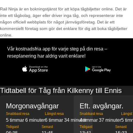
Rail Ninja är en bokningstjänst för att köpa tågbiljetter online. Det är
inte ett tågbolag, äger eller driver inga tåg, och representerar inte
någon officiell webbplats för något järnvägsföretag. Det är ett
kommersiellt företag som gör det enklare för dig att boka tågbiljetter
online.
Vår kostnadsfria app för varje steg på din resa –
reseplanering har aldrig varit enklare!
Tidtabell för Tåg från Kilkenny till Ennis
Morgonavgångar
Eft. avgångar.
Snabbast resa
Längst resa
Snabbast resa
Längst
5 timmar 6 minuter
6 timmar 34 minuter
4 timmar 37 minuter
5 tim
Tidigast
Senast
Tidigast
Senast