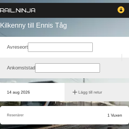
Kilkenny till Ennis Tåg
Avreseort
Ankomststad
14 aug 2026
Lägg till retur
1
Vuxen
Resenärer