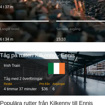
avgångar:
4 t 37 m
6
Längst restid:
Senaste avgång:
6 t 34 m
15:33
Tåg på rutten Kilkenny - Ennis
Irish Train
Tåg med 2 överföringar
Restid
Pris från
Avgångar
4 timmar 37 minuter
$36
6
Populära rutter från Kilkenny till Ennis