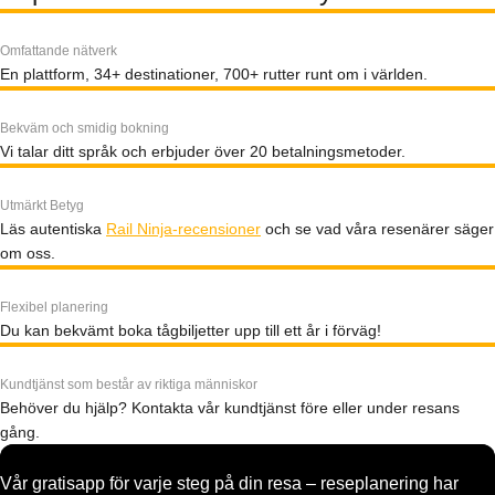
Omfattande nätverk
En plattform, 34+ destinationer, 700+ rutter runt om i världen.
Bekväm och smidig bokning
Vi talar ditt språk och erbjuder över 20 betalningsmetoder.
Utmärkt Betyg
Läs autentiska
Rail Ninja-recensioner
och se vad våra resenärer säger
om oss.
Flexibel planering
Du kan bekvämt boka tågbiljetter upp till ett år i förväg!
Kundtjänst som består av riktiga människor
Behöver du hjälp? Kontakta vår kundtjänst före eller under resans
gång.
Vår gratisapp för varje steg på din resa – reseplanering har