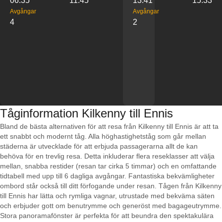
06:35
11:45
13:41
15:33
Avgångar
Avgångar
4
2
Tåginformation Kilkenny till Ennis
Bland de bästa alternativen för att resa från Kilkenny till Ennis är att ta
ett snabbt och modernt tåg. Alla höghastighetståg som går mellan
städerna är utvecklade för att erbjuda passagerarna allt de kan
behöva för en trevlig resa. Detta inkluderar flera reseklasser att välja
mellan, snabba restider (resan tar cirka 5 timmar) och en omfattande
tidtabell med upp till 6 dagliga avgångar. Fantastiska bekvämligheter
ombord står också till ditt förfogande under resan. Tågen från Kilkenny
till Ennis har lätta och rymliga vagnar, utrustade med bekväma säten
och erbjuder gott om benutrymme och generöst med bagageutrymme.
Stora panoramafönster är perfekta för att beundra den spektakulära