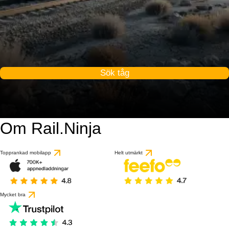
Sök tåg
Om Rail.Ninja
Topprankad mobilapp
Helt utmärkt
Mycket bra