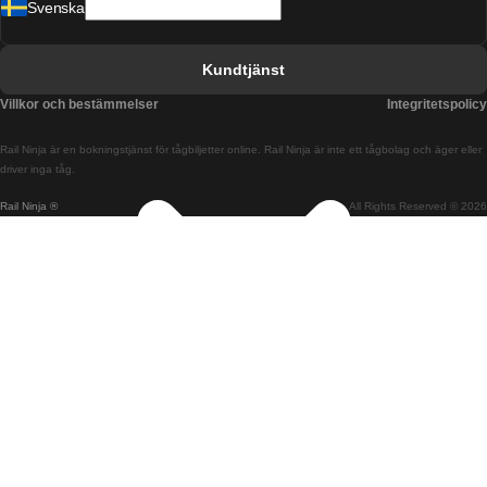
Svenska
Tåg från Barcelona till Sevilla
Tåg från Barcelona till Valencia
Kundtjänst
Tåg från Belfast till Dublin
Villkor och bestämmelser
Integritetspolicy
Tåg från Berlin till Prag
Rail Ninja är en bokningstjänst för tågbiljetter online. Rail Ninja är inte ett tågbolag och äger eller
Tåg från Bratislava till Budapest
driver inga tåg.
Rail Ninja ®
All Rights Reserved © 2026
Tåg från Budapest till Bratislava
Tåg från Budapest till Prag
Tåg från Budapest till Wien
Tåg från Coimbra till Lissabon
Tåg från Coimbra till Porto
Tåg från Cork till Dublin
Tåg från Dublin till Belfast
Tåg från Dublin till Cork