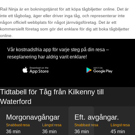
Rail Ninja är en bokningstjänst för att köpa tågbiljetter online. Det är
inte ett tågbolag, äger eller driver inga tåg, och representerar inte
någon officiell webbplats för något järnvägsföretag. Det är ett
kommersiellt företag som gör det enklare för dig att boka tågbiljetter
online.
Vår kostnadsfria app för varje steg på din resa –
reseplanering har aldrig varit enklare!
Tidtabell för Tåg från Kilkenny till
Waterford
Morgonavgångar
Eft. avgångar.
Snabbast resa
Längst resa
Snabbast resa
Längst resa
36 min
36 min
36 min
45 min