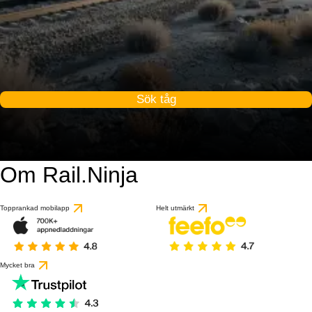
Sök tåg
Om Rail.Ninja
Topprankad mobilapp
Helt utmärkt
Mycket bra