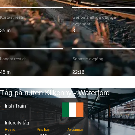
Kortast restid:
Genomsnittliga dagliga
avgångar:
35 m
8
Längst restid:
Senaste avgång:
45 m
22:16
Tåg på rutten Kilkenny - Waterford
Irish Train
Intercity tåg
Restid
Pris från
Avgångar