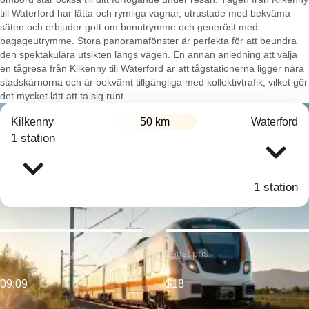
till Waterford har lätta och rymliga vagnar, utrustade med bekväma
säten och erbjuder gott om benutrymme och generöst med
bagageutrymme. Stora panoramafönster är perfekta för att beundra
den spektakulära utsikten längs vägen. En annan anledning att välja
en tågresa från Kilkenny till Waterford är att tågstationerna ligger nära
stadskärnorna och är bekvämt tillgängliga med kollektivtrafik, vilket gör
det mycket lätt att ta sig runt.
Kilkenny
50 km
Waterford
1 station
1 station
Tidigaste avgång:
Lägst pris:
09:09
$18