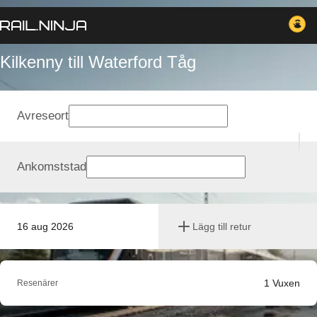
Kilkenny till Waterford Tåg
Avreseort
Ankomststad
16 aug 2026
Lägg till retur
1
Vuxen
Resenärer