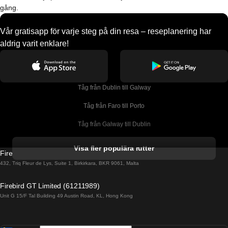
gång.
Vår gratisapp för varje steg på din resa – reseplanering har
aldrig varit enklare!
Tåg från Dublin till Galway
Tåg från Faro till Porto
Tåg från Galway till Dublin
Tåg från Gyeongju till Seoul 
Visa fler populära rutter
Firebird GT Limited (OC 1451)
Tåg från Porto till Faro
432, Triq Fleur de Lys, Suite 1, Birkirkara, BKR 9061, Malta
Tåg från Alicante till Madrid
Firebird GT Limited (61211989)
Unit G 15/F Tal Building 49 Austin Road, KL, Hong Kong
Tåg från Barcelona till Madrid
Tåg från Barcelona till Malaga