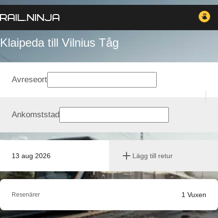
Klaipeda till Vilnius Tåg
Avreseort
Ankomststad
13 aug 2026
Lägg till retur
1
Vuxen
Resenärer