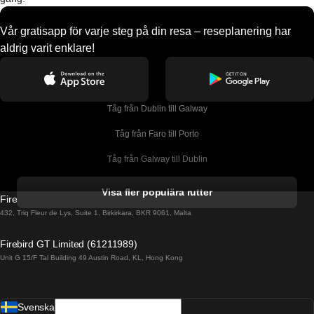
Vår gratisapp för varje steg på din resa – reseplanering har
aldrig varit enklare!
Tåg från Dublin till Galway
Tåg från Faro till Porto
Tåg från Galway till Dublin
Tåg från Gyeongju till Seoul 
Visa fler populära rutter
Firebird GT Limited (OC 1451)
Tåg från Porto till Faro
432, Triq Fleur de Lys, Suite 1, Birkirkara, BKR 9061, Malta
Tåg från Alicante till Madrid
Firebird GT Limited (61211989)
Unit G 15/F Tal Building 49 Austin Road, KL, Hong Kong
Tåg från Barcelona till Madrid
Tåg från Barcelona till Malaga
Svenska
Tåg från Barcelona till Sevilla