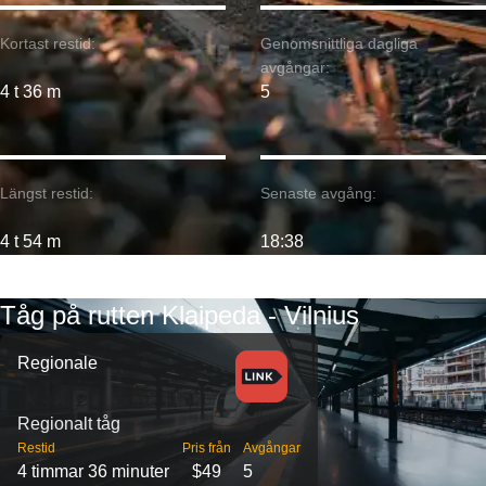
Kortast restid:
Genomsnittliga dagliga
avgångar:
4 t 36 m
5
Längst restid:
Senaste avgång:
4 t 54 m
18:38
Tåg på rutten Klaipeda - Vilnius
Regionale
Regionalt tåg
Restid
Pris från
Avgångar
4 timmar 36 minuter
$49
5