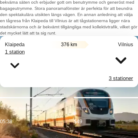
bekväma säten och erbjuder gott om benutrymme och generöst med
bagageutrymme. Stora panoramafönster är perfekta för att beundra
den spektakulära utsikten längs vägen. En annan anledning att välja
en tågresa från Klaipeda till Vilnius är att tågstationerna ligger nära
stadskärnorna och är bekvämt tillgängliga med kollektivtrafik, vilket gör
det mycket lätt att ta sig runt.
Klaipeda
376 km
Vilnius
1 station
3 stationer
Tidigaste avgång:
Lägst pris:
05:38
$49