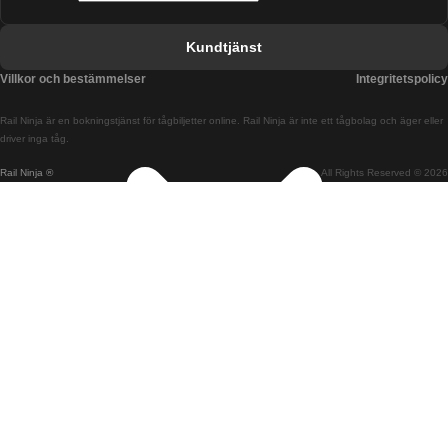
Tåg från Barcelona till Valencia
Kundtjänst
Tåg från Belfast till Dublin
Villkor och bestämmelser
Integritetspolicy
Tåg från Berlin till Prag
Rail Ninja är en bokningstjänst för tågbiljetter online. Rail Ninja är inte ett tågbolag och äger eller
Tåg från Bratislava till Budapest
driver inga tåg.
Rail Ninja ®
All Rights Reserved © 2026
Tåg från Budapest till Bratislava
Tåg från Budapest till Prag
Tåg från Budapest till Wien
Tåg från Coimbra till Lissabon
Tåg från Coimbra till Porto
Tåg från Cork till Dublin
Tåg från Dublin till Belfast
Tåg från Dublin till Cork