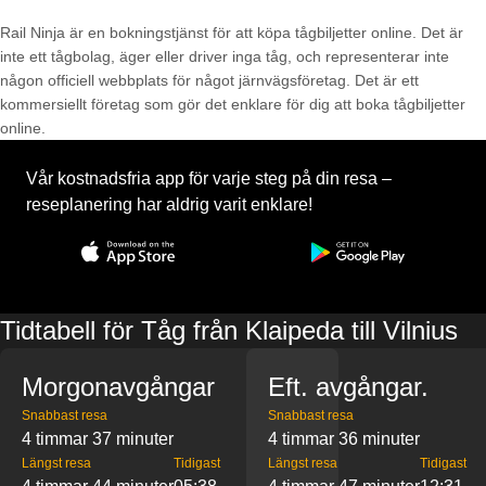
Rail Ninja är en bokningstjänst för att köpa tågbiljetter online. Det är
inte ett tågbolag, äger eller driver inga tåg, och representerar inte
någon officiell webbplats för något järnvägsföretag. Det är ett
kommersiellt företag som gör det enklare för dig att boka tågbiljetter
online.
Vår kostnadsfria app för varje steg på din resa –
reseplanering har aldrig varit enklare!
Tidtabell för Tåg från Klaipeda till Vilnius
Morgonavgångar
Eft. avgångar.
Snabbast resa
Snabbast resa
4 timmar 37 minuter
4 timmar 36 minuter
Längst resa
Tidigast
Längst resa
Tidigast