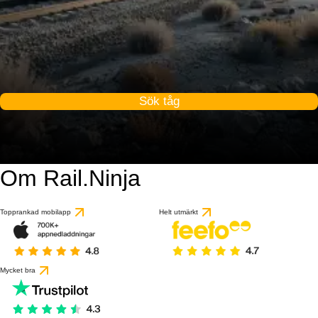
Sök tåg
Om Rail.Ninja
Topprankad mobilapp
Helt utmärkt
Mycket bra