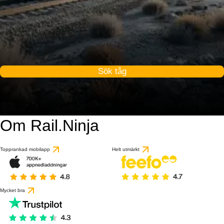
Sök tåg
Om Rail.Ninja
Topprankad mobilapp
Helt utmärkt
Mycket bra