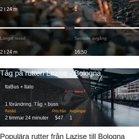
avgångar:
2 t 24 m
1
Längst restid:
Senaste avgång:
2 t 24 m
16:50
Tåg på rutten Lazise - Bologna
ItaBus + Italo
1 förändring. Tåg + buss
Restid
Pris från
Avgångar
2 timmar 24 minuter
$47
1
Populära rutter från Lazise till Bologna