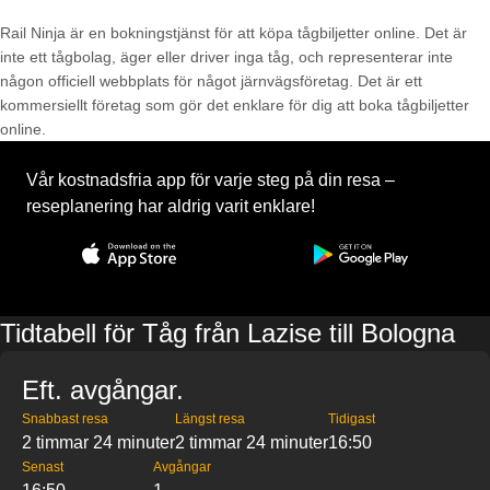
Rail Ninja är en bokningstjänst för att köpa tågbiljetter online. Det är
inte ett tågbolag, äger eller driver inga tåg, och representerar inte
någon officiell webbplats för något järnvägsföretag. Det är ett
kommersiellt företag som gör det enklare för dig att boka tågbiljetter
online.
Vår kostnadsfria app för varje steg på din resa –
reseplanering har aldrig varit enklare!
Tidtabell för Tåg från Lazise till Bologna
Eft. avgångar.
Snabbast resa
Längst resa
Tidigast
2 timmar 24 minuter
2 timmar 24 minuter
16:50
Senast
Avgångar