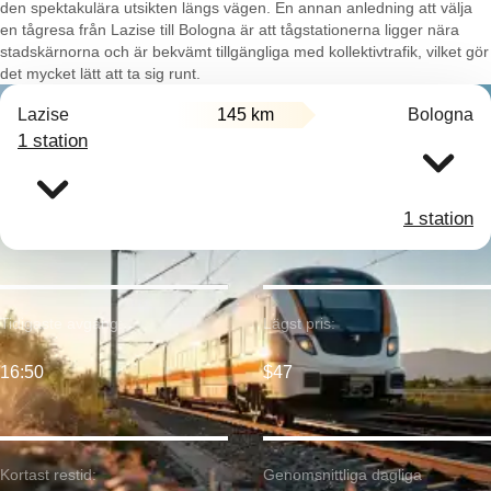
den spektakulära utsikten längs vägen. En annan anledning att välja
en tågresa från Lazise till Bologna är att tågstationerna ligger nära
stadskärnorna och är bekvämt tillgängliga med kollektivtrafik, vilket gör
det mycket lätt att ta sig runt.
Lazise
145 km
Bologna
1 station
1 station
Tidigaste avgång:
Lägst pris:
16:50
$47
Kortast restid:
Genomsnittliga dagliga