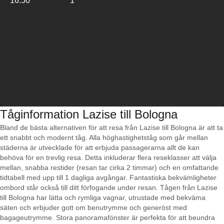
16:50
1
Tåginformation Lazise till Bologna
Bland de bästa alternativen för att resa från Lazise till Bologna är att ta
ett snabbt och modernt tåg. Alla höghastighetståg som går mellan
städerna är utvecklade för att erbjuda passagerarna allt de kan
behöva för en trevlig resa. Detta inkluderar flera reseklasser att välja
mellan, snabba restider (resan tar cirka 2 timmar) och en omfattande
tidtabell med upp till 1 dagliga avgångar. Fantastiska bekvämligheter
ombord står också till ditt förfogande under resan. Tågen från Lazise
till Bologna har lätta och rymliga vagnar, utrustade med bekväma
säten och erbjuder gott om benutrymme och generöst med
bagageutrymme. Stora panoramafönster är perfekta för att beundra