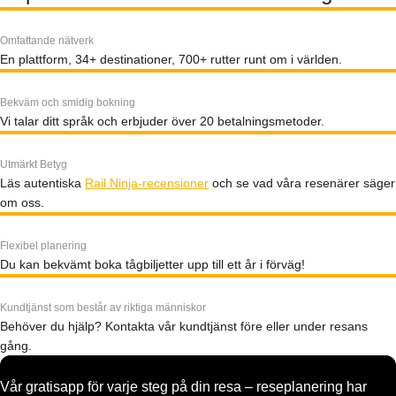
Omfattande nätverk
En plattform, 34+ destinationer, 700+ rutter runt om i världen.
Bekväm och smidig bokning
Vi talar ditt språk och erbjuder över 20 betalningsmetoder.
Utmärkt Betyg
Läs autentiska
Rail Ninja-recensioner
och se vad våra resenärer säger
om oss.
Flexibel planering
Du kan bekvämt boka tågbiljetter upp till ett år i förväg!
Kundtjänst som består av riktiga människor
Behöver du hjälp? Kontakta vår kundtjänst före eller under resans
gång.
Vår gratisapp för varje steg på din resa – reseplanering har