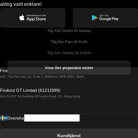
aldrig varit enklare!
Tåg från Dublin till Galway
Tåg från Faro till Porto
Tåg från Galway till Dublin
Tåg från Gyeongju till Seoul 
Visa fler populära rutter
Firebird GT Limited (OC 1451)
Tåg från Porto till Faro
432, Triq Fleur de Lys, Suite 1, Birkirkara, BKR 9061, Malta
Tåg från Alicante till Madrid
Firebird GT Limited (61211989)
Unit G 15/F Tal Building 49 Austin Road, KL, Hong Kong
Tåg från Barcelona till Madrid
Tåg från Barcelona till Malaga
Svenska
Tåg från Barcelona till Sevilla
Tåg från Barcelona till Valencia
Kundtjänst