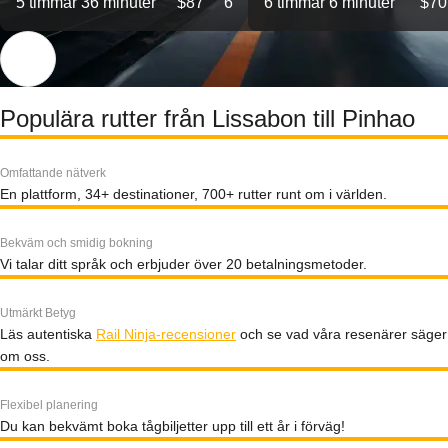
5 timmar 36 minuter
$87
6
6 timmar 6 minuter
$70
Populära rutter från Lissabon till Pinhao
Omfattande nätverk
En plattform, 34+ destinationer, 700+ rutter runt om i världen.
Bekväm och smidig bokning
Vi talar ditt språk och erbjuder över 20 betalningsmetoder.
Utmärkt Betyg
Läs autentiska
Rail Ninja-recensioner
och se vad våra resenärer säger
om oss.
Flexibel planering
Du kan bekvämt boka tågbiljetter upp till ett år i förväg!