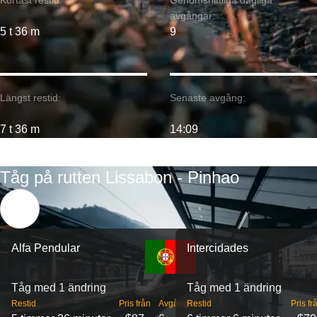
Kortast restid:
Genomsnittliga dagliga
avgångar:
5 t 36 m
9
Längst restid:
Senaste avgång:
7 t 36 m
14:09
Tåg på rutten Lissabon - Pinhao
Alfa Pendular
Intercidades
Tåg med 1 ändring
Tåg med 1 ändring
Restid
Pris från
Avgångar
Restid
Pris fr