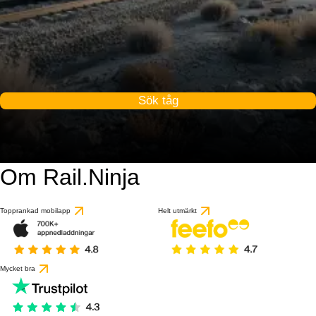
Sök tåg
Om Rail.Ninja
Topprankad mobilapp
Helt utmärkt
Mycket bra