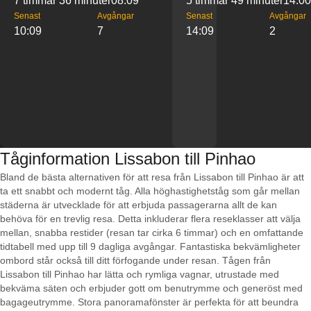
7 timmar 36 minuter
08:09
5 timmar 49 minuter
14:00
Senast
Avgångar
Senast
Avgångar
10:09
7
14:09
2
Tåginformation Lissabon till Pinhao
Bland de bästa alternativen för att resa från Lissabon till Pinhao är att
ta ett snabbt och modernt tåg. Alla höghastighetståg som går mellan
städerna är utvecklade för att erbjuda passagerarna allt de kan
behöva för en trevlig resa. Detta inkluderar flera reseklasser att välja
mellan, snabba restider (resan tar cirka 6 timmar) och en omfattande
tidtabell med upp till 9 dagliga avgångar. Fantastiska bekvämligheter
ombord står också till ditt förfogande under resan. Tågen från
Lissabon till Pinhao har lätta och rymliga vagnar, utrustade med
bekväma säten och erbjuder gott om benutrymme och generöst med
bagageutrymme. Stora panoramafönster är perfekta för att beundra