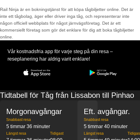
Rail Ninja är en bokningstjänst för att köpa tågbiljetter online. Det är
inte ett tågbolag, äger eller driver inga tåg, och representerar inte
någon officiell webbplats för något järnvägsföretag. Det är ett
kommersiellt företag som gör det enklare för dig att boka tågbiljetter
online.
Vår kostnadsfria app för varje steg på din resa –
reseplanering har aldrig varit enklare!
Tidtabell för Tåg från Lissabon till Pinhao
Morgonavgångar
Eft. avgångar.
Snabbast resa
Snabbast resa
5 timmar 36 minuter
5 timmar 40 minuter
Längst resa
Tidigast
Längst resa
Tidigas