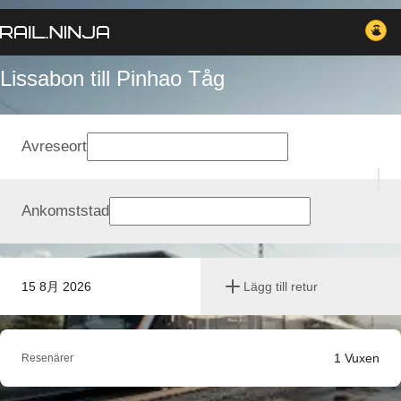
Lissabon till Pinhao Tåg
Avreseort
Ankomststad
15 8月 2026
Lägg till retur
1
Vuxen
Resenärer