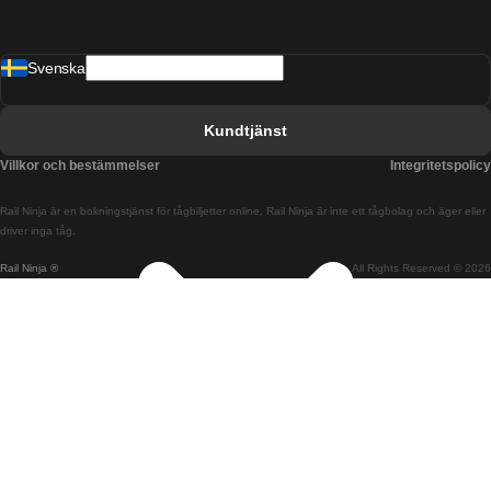
Tåg från Barcelona till Malaga
Svenska
Tåg från Barcelona till Sevilla
Tåg från Barcelona till Valencia
Kundtjänst
Tåg från Belfast till Dublin
Villkor och bestämmelser
Integritetspolicy
Tåg från Berlin till Prag
Rail Ninja är en bokningstjänst för tågbiljetter online. Rail Ninja är inte ett tågbolag och äger eller
Tåg från Bratislava till Budapest
driver inga tåg.
Rail Ninja ®
All Rights Reserved © 2026
Tåg från Budapest till Bratislava
Tåg från Budapest till Prag
Tåg från Budapest till Wien
Tåg från Coimbra till Lissabon
Tåg från Coimbra till Porto
Tåg från Cork till Dublin