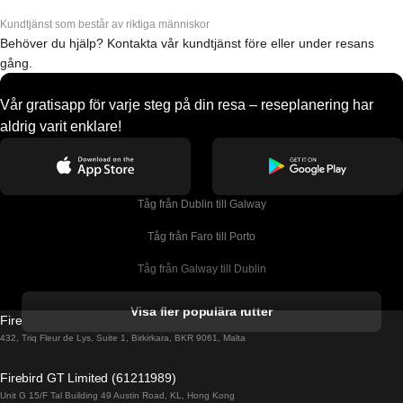
Kundtjänst som består av riktiga människor
Behöver du hjälp? Kontakta vår kundtjänst före eller under resans
gång.
Vår gratisapp för varje steg på din resa – reseplanering har
aldrig varit enklare!
Tåg från Dublin till Galway
Tåg från Faro till Porto
Tåg från Galway till Dublin
Tåg från Gyeongju till Seoul 
Visa fler populära rutter
Firebird GT Limited (OC 1451)
Tåg från Porto till Faro
432, Triq Fleur de Lys, Suite 1, Birkirkara, BKR 9061, Malta
Tåg från Alicante till Madrid
Firebird GT Limited (61211989)
Unit G 15/F Tal Building 49 Austin Road, KL, Hong Kong
Tåg från Barcelona till Madrid